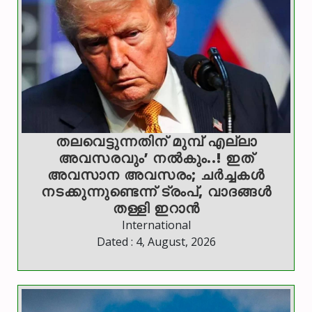
തലവെട്ടുന്നതിന് മുമ്പ് എല്ലാ
അവസരവും’ നൽകും..! ഇത്
അവസാന അവസരം; ചർച്ചകൾ
നടക്കുന്നുണ്ടെന്ന് ട്രംപ്, വാദങ്ങൾ
തള്ളി ഇറാൻ
International
Dated : 4, August, 2026