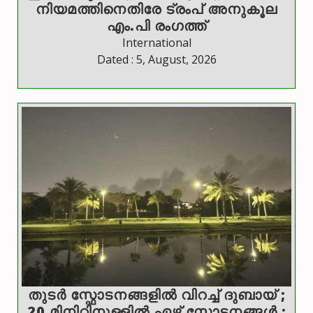
നിയമത്തിനെതിരേ ട്രംപ് അനുകൂല
എം.പി രംഗത്ത്
International
Dated : 5, August, 2026
തുടർ സ്ഫോടനങ്ങളിൽ വിറച്ച് ദുബായ് ;
20 മിനിറ്റിനുള്ളിൽ ഏഴ് സ്ഫോടനങ്ങൾ ;