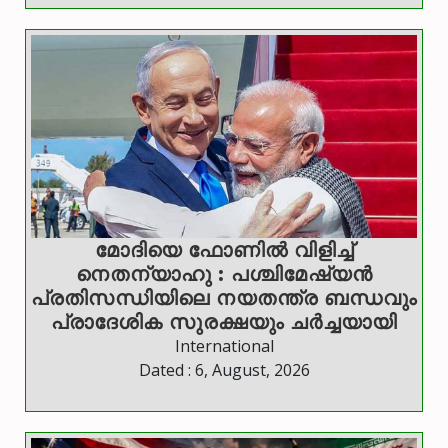
മോദിയെ ഫോണിൽ വിളിച്ച്
നെതന്യാഹു : പശ്ചിമേഷ്യൻ
പ്രതിസന്ധിയിലെ നയതന്ത്ര ബന്ധവും
പ്രാദേശിക സുരക്ഷയും ചർച്ചയായി
International
Dated : 6, August, 2026