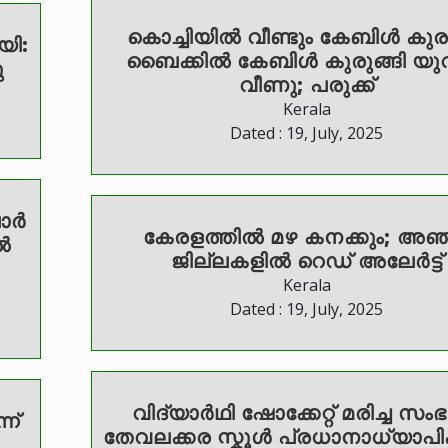
കൊച്ചിയില്‍ വീണ്ടും കേബിള്‍ കുരുക
യി:
ബൈക്കില്‍ കേബിള്‍ കുരുങ്ങി യു
ു
വീണു; പരുക്ക്
Kerala
Dated : 19, July, 2025
ോർ
കേരളത്തിൽ മഴ കനക്കും; അഞ്
ൽ
ജില്ലകളിൽ റെഡ് അലേർട്ട്
Kerala
Dated : 19, July, 2025
വിദ്യാർഥി ഷോക്കേറ്റ് മരിച്ച സം
ന്
തേവലക്കര സ്കൂൾ പ്രധാനാധ്യാപിക