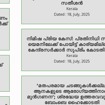
സതീശൻ
Kerala
Dated : 18, July, 2025
ക്ക്
നിമിഷ പ്രിയ കേസ്: പ്രതിനിധി
യെമനിലേക്ക് പോയിട്ട് കാര്യമില്ല
കേന്ദ്രസർക്കാർ സുപ്രിം കോടത
Kerala
Dated : 18, July, 2025
്
‘മതപരമായ ചടങ്ങുകൾക്കല്ല
ആനകളുടെ ആരോഗ്യത്തിനാ
മുൻഗണന’; ശ്രദ്ധേയ ഉത്തരവവു
ബോംബെ ഹൈക്കോടതി