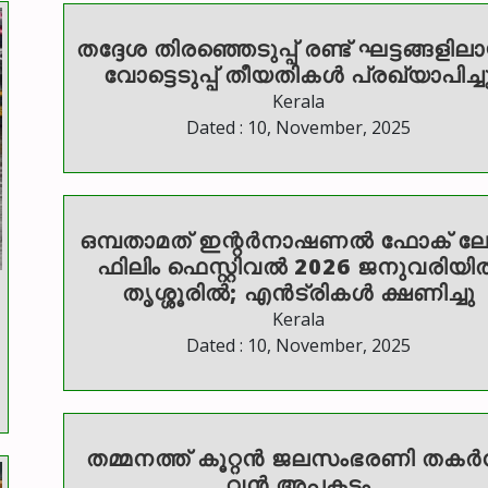
തദ്ദേശ തിരഞ്ഞെടുപ്പ് രണ്ട് ഘട്ടങ്ങളിലാ
വോട്ടെടുപ്പ് തീയതികൾ പ്രഖ്യാപിച്ച
Kerala
Dated : 10, November, 2025
ഒമ്പതാമത് ഇന്റർനാഷണൽ ഫോക് ല
ഫിലിം ഫെസ്റ്റിവൽ 2026 ജനുവരിയി
തൃശ്ശൂരിൽ; എൻട്രികൾ ക്ഷണിച്ചു
Kerala
Dated : 10, November, 2025
തമ്മനത്ത് കൂറ്റൻ ജലസംഭരണി തകർന്
വൻ അപകടം