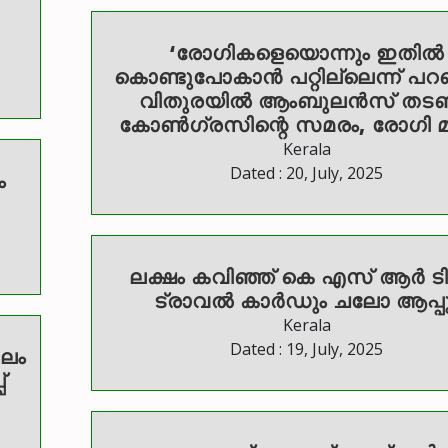
‘രോഗികളെയൊന്നും ഇതിൽ
കൊണ്ടുപോകാൻ പറ്റില്ലെന്ന് പറഞ
വിതുരയിൽ ആംബുലൻസ് തടഞ്
കോൺഗ്രസിന്റെ സമരം, രോഗി മരി
Kerala
Dated : 20, July, 2025
ം
ലക്ഷം കവിഞ്ഞ് കെ എസ് ആർ ടി
ട്രാവൽ കാർഡും ചലോ ആപ്പു
Kerala
Dated : 19, July, 2025
്