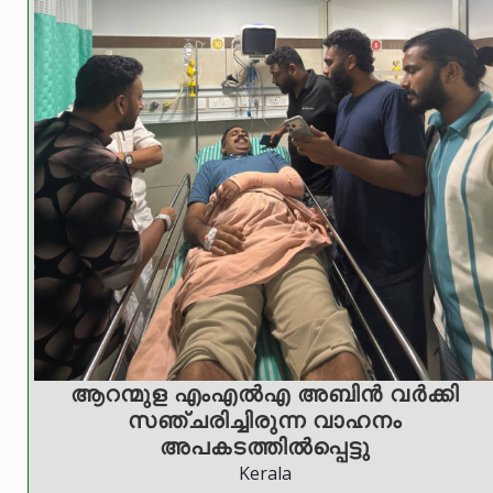
ആറന്മുള എംഎൽഎ അബിൻ വർക്കി
സഞ്ചരിച്ചിരുന്ന വാഹനം
അപകടത്തിൽപ്പെട്ടു
Kerala