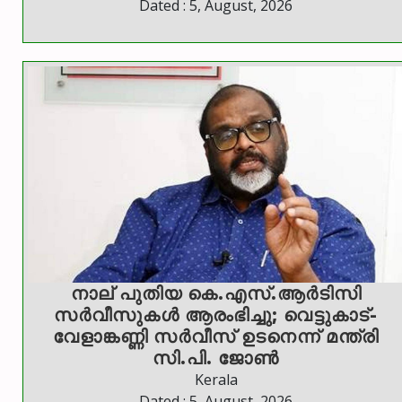
Dated : 5, August, 2026
നാല് പുതിയ കെ.എസ്.ആർടിസി
സർവീസുകൾ ആരംഭിച്ചു; വെട്ടുകാട്-
വേളാങ്കണ്ണി സർവീസ് ഉടനെന്ന് മന്ത്രി
സി.പി. ജോൺ
Kerala
Dated : 5, August, 2026