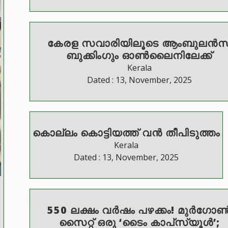
കേരള സവാരിയിലൂടെ ആംബുലൻസ
ബുക്കിംഗും ഓൺലൈനിലേക്ക്
Kerala
Dated : 13, November, 2025
കൊല്ലം കൊട്ടിയത്ത് വൻ തീപിടുത്തം
Kerala
Dated : 13, November, 2025
550 ലക്ഷം വർഷം പഴക്കം! മുർഗോ
സൈറ്റ് ഒരു ‘ടൈം കാപ്‌സ്യൂൾ’;