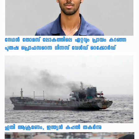
നേഥന്‍ തോമസ് ലോകത്തിലെ ഏറ്റവും പ്രായം കുറഞ്ഞ
പുരുഷ പ്രൊഫസറെന്ന ഗിന്നസ് വേള്‍ഡ് റെക്കോര്‍ഡ്
ഹൂതി ആക്രമണം, ഇന്ത്യൻ കപ്പൽ തകർന്നു