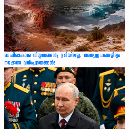
ബഹിരാകാശ വിസ്മയങ്ങൾ; ഭൂമിയിലല്ല, അന്യഗ്രഹങ്ങളിലും
നടക്കുന്നു വൻപ്രളയങ്ങൾ!