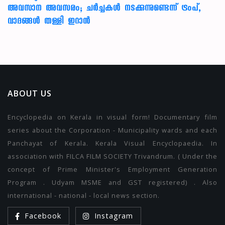
അവസാന അവസരം; ചർച്ചകൾ നടക്കുന്നുണ്ടെന്ന് ട്രംപ്,
വാദങ്ങൾ തള്ളി ഇറാൻ
ABOUT US
Encyclopedia on Kerala in visual form! Documentary film
series about the Corporation - Municipality wards and each
Panchayat of Kerala. Kerala Visual Encyclopaedia. In
association with FILCA FILM SOCIETY Trivandrum. ( Under the
concept of Prime Minister's Employment Generation
Program . Udyam MSME and GST registered) . Also
international - national - local news section.
Facebook
Instagram