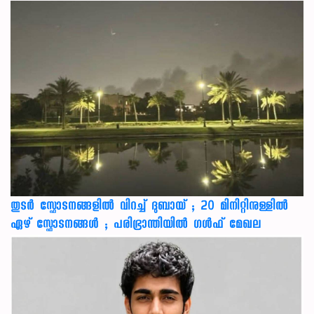
തുടർ സ്ഫോടനങ്ങളിൽ വിറച്ച് ദുബായ് ; 20 മിനിറ്റിനുള്ളിൽ
ഏഴ് സ്ഫോടനങ്ങൾ ; പരിഭ്രാന്തിയിൽ ഗൾഫ് മേഖല