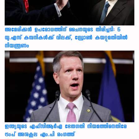
അമേരിക്കൻ ഉപരോധത്തിന് ചൈനയുടെ തിരിച്ചടി: 6
യു.എസ് കമ്പനികൾക്ക് വിലക്ക്, ഡ്രോൺ കയറ്റുമതിയിൽ
നിയന്ത്രണം
ഇന്ത്യയുടെ എഫ്‌സിആര്‍എ ഭേതഗതി നിയമത്തിനെതിരേ
ട്രംപ് അനുകൂല എം.പി രംഗത്ത്