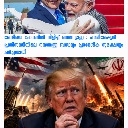
മോദിയെ ഫോണിൽ വിളിച്ച് നെതന്യാഹു : പശ്ചിമേഷ്യൻ
പ്രതിസന്ധിയിലെ നയതന്ത്ര ബന്ധവും പ്രാദേശിക സുരക്ഷയും
ചർച്ചയായി