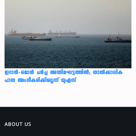
ഇറാന്‍-ഒമാന്‍ ചര്‍ച്ച അന്തിമഘട്ടത്തില്‍; താല്‍ക്കാലിക
പാത അംഗീകരിക്കില്ലെന്ന് യുഎസ്
ABOUT US