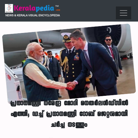
പ്രധാനമന്ത്രി നരേന്ദ്ര മോദി നെതർലൻഡ്‌സിൽ
എത്തി; ഡച്ച് പ്രധാനമന്ത്രി റോബ് ജെറ്റനുമായി
ചർച്ച നടത്തും