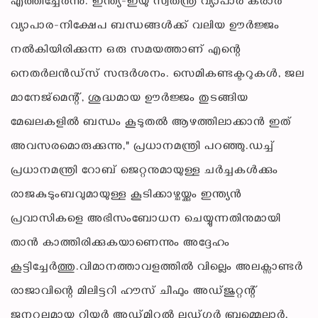
എത്തിച്ചേർന്നു. ഇന്ത്യ-ഇയു സ്വതന്ത്ര വ്യാപാര കരാർ
വ്യാപാര-നിക്ഷേപ ബന്ധങ്ങൾക്ക് വലിയ ഊർജ്ജം
നൽകിയിരിക്കുന്ന ഒരു സമയത്താണ് എന്റെ
നെതർലൻഡ്‌സ് സന്ദർശനം. സെമികണ്ടക്ടറുകൾ, ജല
മാനേജ്‌മെന്റ്, ശുദ്ധമായ ഊർജ്ജം തുടങ്ങിയ
മേഖലകളിൽ ബന്ധം കൂടുതൽ ആഴത്തിലാക്കാൻ ഇത്
അവസരമൊരുക്കുന്നു," പ്രധാനമന്ത്രി പറഞ്ഞു.ഡച്ച്
പ്രധാനമന്ത്രി റോബ് ജെറ്റനുമായുള്ള ചർച്ചകൾക്കും
രാജകുടുംബവുമായുള്ള കൂടിക്കാഴ്ചയ്ക്കും ഇന്ത്യൻ
പ്രവാസികളെ അഭിസംബോധന ചെയ്യുന്നതിനുമായി
താൻ കാത്തിരിക്കുകയാണെന്നും അദ്ദേഹം
കൂട്ടിച്ചേർത്തു.വിമാനത്താവളത്തിൽ വില്ലെം അലക്സാണ്ടർ
രാജാവിന്റെ മിലിട്ടറി ഹൗസ് ചീഫും അഡ്ജുറ്റന്റ്
ജനറലുമായ റിയർ അഡ്മിറൽ ലഡ്ഗർ ബ്രമ്മെലാർ,