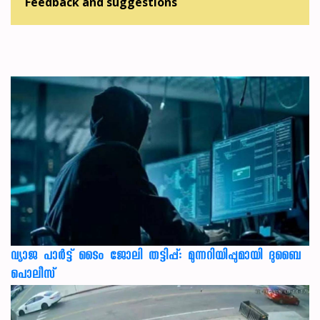
Feedback and suggestions
വ്യാജ പാർട്ട് ടൈം ജോലി തട്ടിപ്പ്: മുന്നറിയിപ്പുമായി ദുബൈ
പൊലീസ്