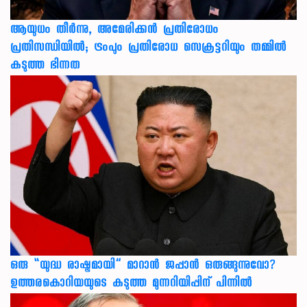
ആയുധം തീർന്നു, അമേരിക്കൻ പ്രതിരോധം
പ്രതിസന്ധിയിൽ; ട്രംപും പ്രതിരോധ സെക്രട്ടറിയും തമ്മിൽ
കടുത്ത ഭിന്നത
ഒരു “യുദ്ധ രാഷ്ട്രമായി” മാറാൻ ജപ്പാൻ ഒരുങ്ങുന്നുവോ?
ഉത്തരകൊറിയയുടെ കടുത്ത മുന്നറിയിപ്പിന് പിന്നിൽ