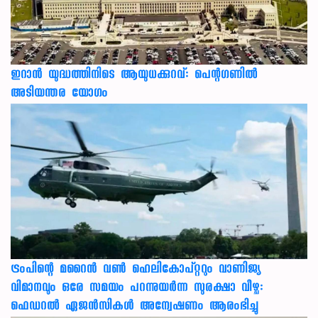
ഇറാന്‍ യുദ്ധത്തിനിടെ ആയുധക്കുറവ്: പെന്റഗണില്‍
അടിയന്തര യോഗം
ട്രംപിന്റെ മറൈന്‍ വണ്‍ ഹെലികോപ്റ്ററും വാണിജ്യ
വിമാനവും ഒരേ സമയം പറന്നുയര്‍ന്ന സുരക്ഷാ വീഴ്ച:
ഫെഡറല്‍ ഏജന്‍സികള്‍ അന്വേഷണം ആരംഭിച്ചു