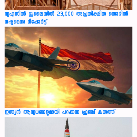
യുഎസില്‍ ജൂലൈയില്‍ 23,000 അപ്രതീക്ഷിത തൊഴില്‍
നഷ്ടമെന്നു റിപ്പോര്‍ട്ട്
ഇന്ത്യൻ ആയുധങ്ങളുമായി പറക്കുന്ന ഫ്രഞ്ച് കരുത്ത്