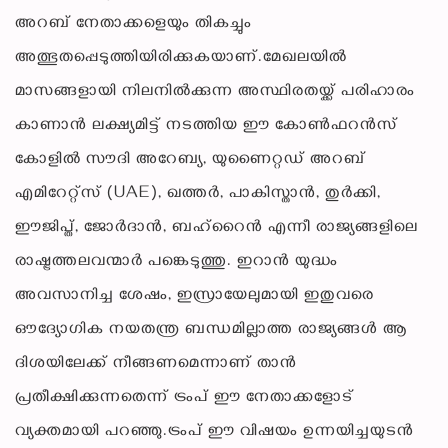
അറബ് നേതാക്കളെയും തികച്ചും
അത്ഭുതപ്പെടുത്തിയിരിക്കുകയാണ്.മേഖലയിൽ
മാസങ്ങളായി നിലനിൽക്കുന്ന അസ്ഥിരതയ്ക്ക് പരിഹാരം
കാണാൻ ലക്ഷ്യമിട്ട് നടത്തിയ ഈ കോൺഫറൻസ്
കോളിൽ സൗദി അറേബ്യ, യുണൈറ്റഡ് അറബ്
എമിറേറ്റ്‌സ് (UAE), ഖത്തർ, പാകിസ്താൻ, തുർക്കി,
ഈജിപ്ത്, ജോർദാൻ, ബഹ്‌റൈൻ എന്നീ രാജ്യങ്ങളിലെ
രാഷ്ട്രത്തലവന്മാർ പങ്കെടുത്തു. ഇറാൻ യുദ്ധം
അവസാനിച്ച ശേഷം, ഇസ്രായേലുമായി ഇതുവരെ
ഔദ്യോഗിക നയതന്ത്ര ബന്ധമില്ലാത്ത രാജ്യങ്ങൾ ആ
ദിശയിലേക്ക് നീങ്ങണമെന്നാണ് താൻ
പ്രതീക്ഷിക്കുന്നതെന്ന് ട്രംപ് ഈ നേതാക്കളോട്
വ്യക്തമായി പറഞ്ഞു.ട്രംപ് ഈ വിഷയം ഉന്നയിച്ചയുടൻ