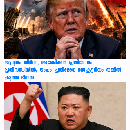
ആയുധം തീർന്നു, അമേരിക്കൻ പ്രതിരോധം
പ്രതിസന്ധിയിൽ; ട്രംപും പ്രതിരോധ സെക്രട്ടറിയും തമ്മിൽ
കടുത്ത ഭിന്നത