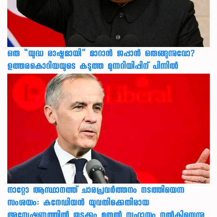
ഒരു “യുദ്ധ രാഷ്ട്രമായി” മാറാൻ ജപ്പാൻ ഒരുങ്ങുന്നുവോ?
ഉത്തരകൊറിയയുടെ കടുത്ത മുന്നറിയിപ്പിന് പിന്നിൽ
നാറ്റോ ആസ്ഥാനത്ത് ചാരപ്രവര്‍ത്തനം നടത്തിയെന്ന
സംശയം: കനേഡിയന്‍ യുവതിക്കെതിരായ
അന്വേഷണത്തില്‍ തുടക്കം മുതല്‍ സഹായം നല്‍കിയെന്നു