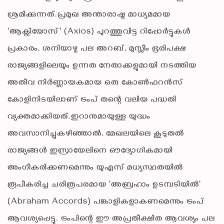
ശ്രമിക്കുന്നത്.പ്രമുഖ അന്താരാഷ്ട്ര മാധ്യമമായ
'ആക്സിയോസ്' (Axios) പുറത്തുവിട്ട റിപ്പോർട്ടുകൾ
പ്രകാരം, ശനിയാഴ്ച പല അറബ്, മുസ്ലീം ഭൂരിപക്ഷ
രാജ്യങ്ങളിലെയും ഉന്നത നേതാക്കളുമായി നടത്തിയ
അതീവ നിർണ്ണായകമായ ഒരു കോൺഫറൻസ്
കോളിനിടയിലാണ് ട്രംപ് തന്റെ വലിയ പദ്ധതി
വ്യക്തമാക്കിയത്.ഇറാനുമായുള്ള യുദ്ധം
അവസാനിച്ചുകഴിഞ്ഞാൽ, മേഖലയിലെ കൂടുതൽ
രാജ്യങ്ങൾ ഇസ്രായേലിനെ ഔദ്യോഗികമായി
അംഗീകരിക്കണമെന്നും യുഎസ് മധ്യസ്ഥതയിൽ
രൂപീകരിച്ച ചരിത്രപരമായ 'അബ്രഹാം ഉടമ്പടിയിൽ'
(Abraham Accords) പങ്കാളികളാകണമെന്നും ട്രംപ്
ആവശ്യപ്പെട്ടു. ട്രംപിന്റെ ഈ അപ്രതീക്ഷിത ആവശ്യം പല