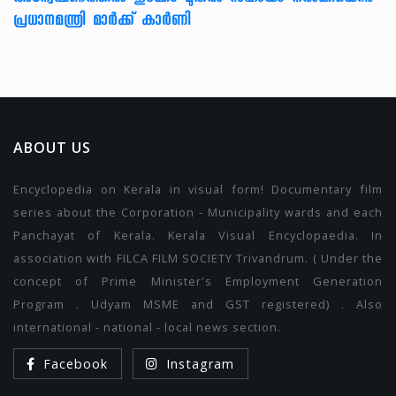
പ്രധാനമന്ത്രി മാര്‍ക്ക് കാര്‍ണി
ABOUT US
Encyclopedia on Kerala in visual form! Documentary film
series about the Corporation - Municipality wards and each
Panchayat of Kerala. Kerala Visual Encyclopaedia. In
association with FILCA FILM SOCIETY Trivandrum. ( Under the
concept of Prime Minister's Employment Generation
Program . Udyam MSME and GST registered) . Also
international - national - local news section.
Facebook
Instagram