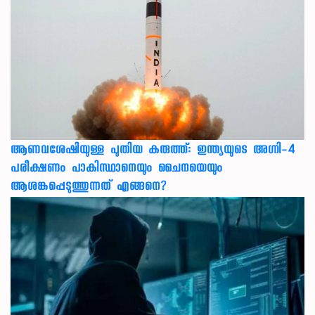
ആണവശേഷിയുള്ള പുതിയ കരുത്ത്: ഇന്ത്യയുടെ അഗ്നി-4
പരീക്ഷണം പാകിസ്ഥാനെയും ചൈനയെയും
ആശങ്കപ്പെടുത്തുന്നത് എങ്ങനെ?