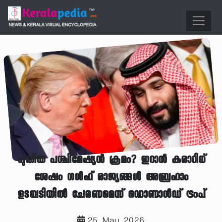
പുതിയ പശ്ചിമേഷ്യൻ ക്രമം? ഇറാൻ കരാറിന്
ശേഷം ഗൾഫ് രാജ്യങ്ങൾ അബ്രഹാം
ഉടമ്പടിയിൽ ചേരണമെന്ന് ഡൊണാൾഡ് ട്രംപ്
25, May, 2026