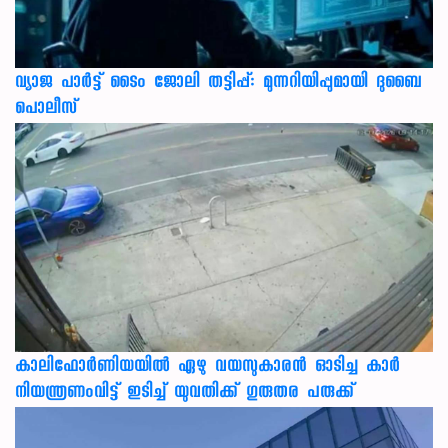
വ്യാജ പാർട്ട് ടൈം ജോലി തട്ടിപ്പ്: മുന്നറിയിപ്പുമായി ദുബൈ
പൊലീസ്
കാലിഫോര്‍ണിയയില്‍ ഏഴു വയസുകാരന്‍ ഓടിച്ച കാര്‍
നിയന്ത്രണംവിട്ട് ഇടിച്ച് യുവതിക്ക് ഗുരുതര പരുക്ക്