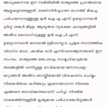
അധ്യക്ഷനായ ഈ സമിതിയിൽ രാജ്യത്തെ പ്രഗത്ഭരായ
ആളുകളാണുള്ളത്. ഭരണനിർവ്വഹണ രംഗത്ത് മികച്ച
പരിചയസമ്പത്തുള്ള മുൻ ഐ.എ.എസ് ഉദ്യോഗസ്ഥൻ
ദുർഗ്ഗ ശങ്കർ മിശ്ര, ആഭ്യന്തര സുരക്ഷാ കാര്യങ്ങളിൽ
അതീവ വൈദഗ്ധ്യമുള്ള മുൻ ഐ.പി.എസ്
ഉദ്യോഗസ്ഥൻ ബാലാജി ശ്രീവാസ്തവ, പ്രമുഖ സാമ്പത്തിക
വിദഗ്ധ ഡോ. ഷാമിക രവി എന്നിവരടങ്ങുന്നതാണ് ഈ
സംഘം. രാജ്യത്തെ മതപരവും സാമൂഹികവുമായ
തലങ്ങളിൽ വന്നിട്ടുള്ള ഭാവികമായ ജനസംഖ്യാ
മാറ്റങ്ങൾ അതീവ ശാസ്ത്രീയമായി വിശകലനം ചെയ്യും.
നിയമവിരുദ്ധ കുടിയേറ്റം ക്രമസമാധാന നിലയെ
എങ്ങനെ ബാധിക്കുന്നുവെന്ന് പഠിച്ച്, നിശ്ചിത
സമയത്തിനുള്ളിൽ കൃത്യമായ പരിഹാരമാർഗ്ഗങ്ങൾ