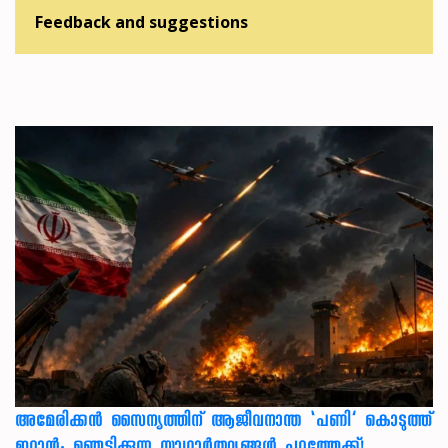
Feedback and suggestions
അമേരിക്കൻ സൈന്യത്തിന് ആജീവനാന്ത ‘പണി’ കൊടുത്ത്