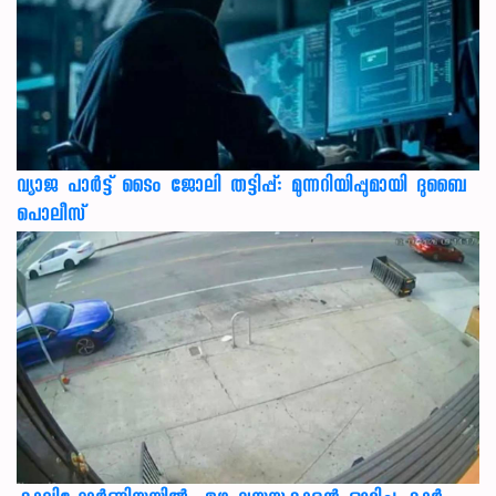
വ്യാജ പാർട്ട് ടൈം ജോലി തട്ടിപ്പ്: മുന്നറിയിപ്പുമായി ദുബൈ
പൊലീസ്