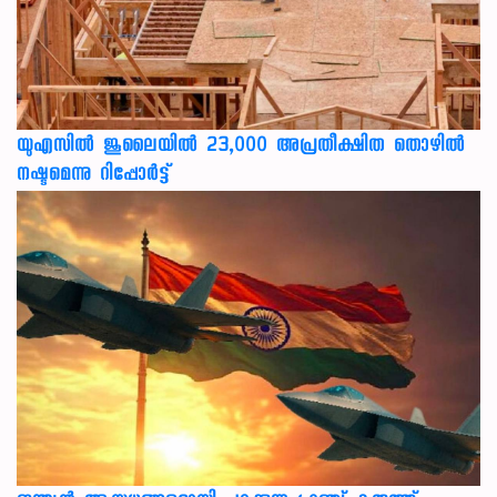
യുഎസില്‍ ജൂലൈയില്‍ 23,000 അപ്രതീക്ഷിത തൊഴില്‍
നഷ്ടമെന്നു റിപ്പോര്‍ട്ട്