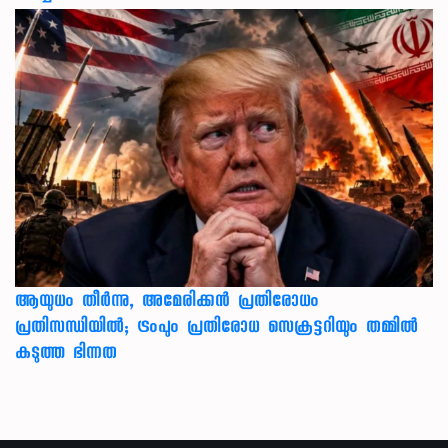
ആയുധം തീർന്നു, അമേരിക്കൻ പ്രതിരോധം
പ്രതിസന്ധിയിൽ; ട്രംപും പ്രതിരോധ സെക്രട്ടറിയും തമ്മിൽ
കടുത്ത ഭിന്നത