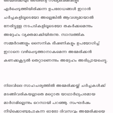
അമേരിക്കയും അതിന്റെ സഖ്യകക്ഷികളും
ഏർപ്പെടുത്തിയിരിക്കുന്ന ഉപരോധങ്ങൾ ഇറാൻ
ചർച്ചകളിലൂടെയോ അല്ലെങ്കിൽ ആവശ്യമായാൽ
നേരിട്ടുള്ള നടപടികളിലൂടെയോ തകർക്കുമെന്നും
അദ്ദേഹം വ്യക്തമാക്കിയിരുന്നു. സാമ്പത്തിക
സമ്മർദങ്ങളും സൈനിക ഭീഷണികളും ഉപയോഗിച്ച്
ഇറാനെ വഴിപ്പെടുത്താനാകുമെന്ന അമേരിക്കൻ
കണക്കുകൂട്ടൽ തെറ്റാണെന്നും അദ്ദേഹം അഭിപ്രായപ്പെട്ടു.
നിലവിലെ സാഹചര്യത്തിൽ അമേരിക്കയ്ക്ക് ചർച്ചകൾക്ക്
മടങ്ങിവരികയല്ലാതെ മറ്റൊരു യാഥാർഥ്യപരമായ
മാർഗമില്ലെന്നും റെസായി പറഞ്ഞു. സംഘർഷം
നീട്ടിക്കൊണ്ടുപോകുന്ന ഓരോ ദിവസവും അമേരിക്കയെ