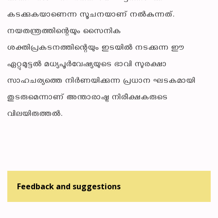
കടക്കുകയാണെന്ന സൂചനയാണ് നൽകുന്നത്.
നയതന്ത്രത്തിന്റെയും സൈനിക
ശക്തിപ്രകടനത്തിന്റെയും ഇടയിൽ നടക്കുന്ന ഈ
ഏറ്റുമുട്ടൽ മധ്യപൂർവേഷ്യയുടെ ഭാവി സുരക്ഷാ
സാഹചര്യത്തെ നിർണയിക്കുന്ന പ്രധാന ഘടകമായി
തുടരുമെന്നാണ് അന്താരാഷ്ട്ര നിരീക്ഷകരുടെ
വിലയിരുത്തൽ.
Feedback and suggestions