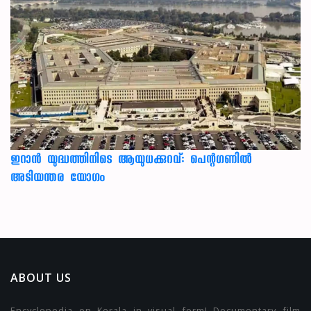
ഇറാന്‍ യുദ്ധത്തിനിടെ ആയുധക്കുറവ്: പെന്റഗണില്‍
അടിയന്തര യോഗം
ABOUT US
Encyclopedia on Kerala in visual form! Documentary film