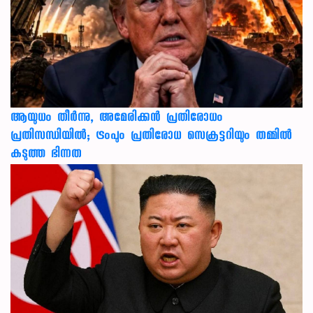
ആയുധം തീർന്നു, അമേരിക്കൻ പ്രതിരോധം
പ്രതിസന്ധിയിൽ; ട്രംപും പ്രതിരോധ സെക്രട്ടറിയും തമ്മിൽ
കടുത്ത ഭിന്നത