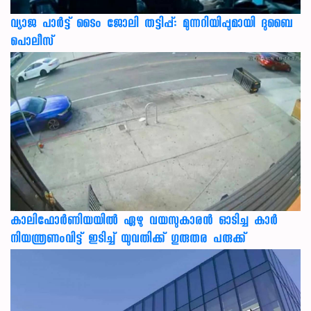
വ്യാജ പാർട്ട് ടൈം ജോലി തട്ടിപ്പ്: മുന്നറിയിപ്പുമായി ദുബൈ
പൊലീസ്
കാലിഫോര്‍ണിയയില്‍ ഏഴു വയസുകാരന്‍ ഓടിച്ച കാര്‍
നിയന്ത്രണംവിട്ട് ഇടിച്ച് യുവതിക്ക് ഗുരുതര പരുക്ക്