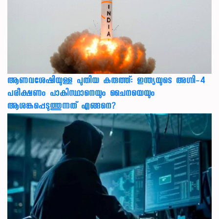
ആണവശേഷിയുള്ള പുതിയ കരുത്ത്: ഇന്ത്യയുടെ അഗ്നി-4
പരീക്ഷണം പാകിസ്ഥാനെയും ചൈനയെയും
ആശങ്കപ്പെടുത്തുന്നത് എങ്ങനെ?