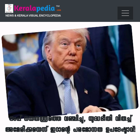
ട്രംപ് നയതന്ത്രത്തെ വഞ്ചിച്ചു, യുദ്ധഭീതി വിതച്ച്
അമേരിക്കയെന്ന് ഇറാന്റെ പരമോന്നത ഉപദേഷ്ടാവ്!