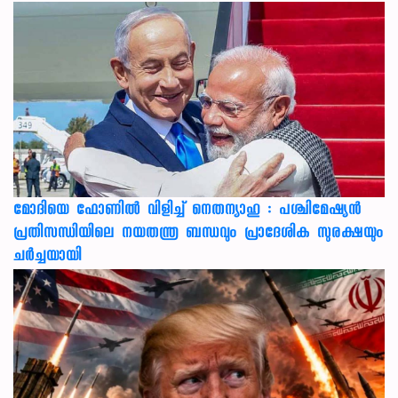
മോദിയെ ഫോണിൽ വിളിച്ച് നെതന്യാഹു : പശ്ചിമേഷ്യൻ
പ്രതിസന്ധിയിലെ നയതന്ത്ര ബന്ധവും പ്രാദേശിക സുരക്ഷയും
ചർച്ചയായി