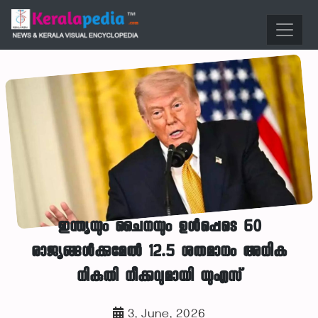
ഇന്ത്യയും ചൈനയും ഉള്‍പ്പെടെ 60
രാജ്യങ്ങള്‍ക്കുമേല്‍ 12.5 ശതമാനം അധിക
നികുതി നീക്കവുമായി യുഎസ്
3, June, 2026