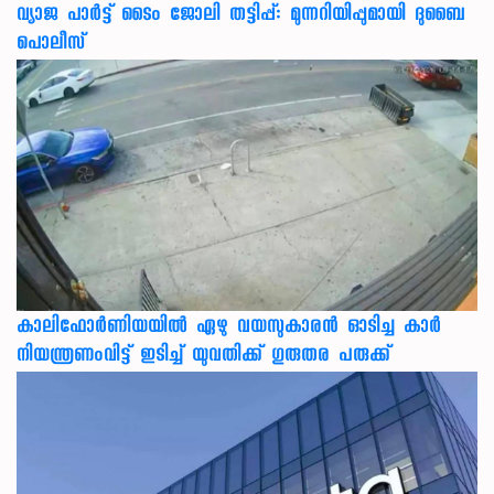
വ്യാജ പാർട്ട് ടൈം ജോലി തട്ടിപ്പ്: മുന്നറിയിപ്പുമായി ദുബൈ
പൊലീസ്
കാലിഫോര്‍ണിയയില്‍ ഏഴു വയസുകാരന്‍ ഓടിച്ച കാര്‍
നിയന്ത്രണംവിട്ട് ഇടിച്ച് യുവതിക്ക് ഗുരുതര പരുക്ക്