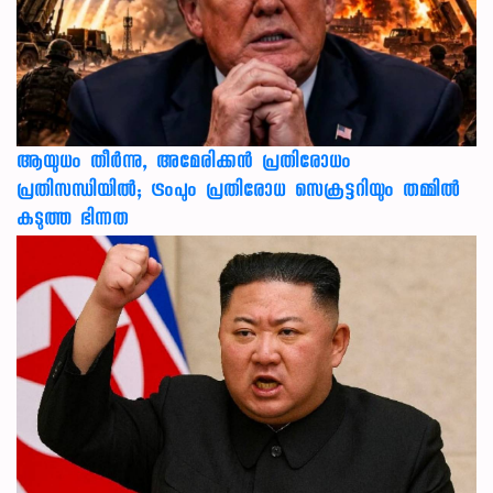
ആയുധം തീർന്നു, അമേരിക്കൻ പ്രതിരോധം
പ്രതിസന്ധിയിൽ; ട്രംപും പ്രതിരോധ സെക്രട്ടറിയും തമ്മിൽ
കടുത്ത ഭിന്നത