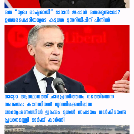
ഒരു “യുദ്ധ രാഷ്ട്രമായി” മാറാൻ ജപ്പാൻ ഒരുങ്ങുന്നുവോ?
ഉത്തരകൊറിയയുടെ കടുത്ത മുന്നറിയിപ്പിന് പിന്നിൽ
നാറ്റോ ആസ്ഥാനത്ത് ചാരപ്രവര്‍ത്തനം നടത്തിയെന്ന
സംശയം: കനേഡിയന്‍ യുവതിക്കെതിരായ
അന്വേഷണത്തില്‍ തുടക്കം മുതല്‍ സഹായം നല്‍കിയെന്നു
പ്രധാനമന്ത്രി മാര്‍ക്ക് കാര്‍ണി