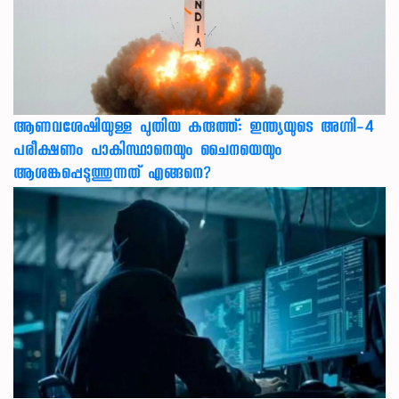
ആണവശേഷിയുള്ള പുതിയ കരുത്ത്: ഇന്ത്യയുടെ അഗ്നി-4
പരീക്ഷണം പാകിസ്ഥാനെയും ചൈനയെയും
ആശങ്കപ്പെടുത്തുന്നത് എങ്ങനെ?