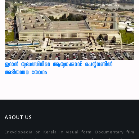
ഇറാന്‍ യുദ്ധത്തിനിടെ ആയുധക്കുറവ്: പെന്റഗണില്‍
അടിയന്തര യോഗം
ABOUT US
Encyclopedia on Kerala in visual form! Documentary film