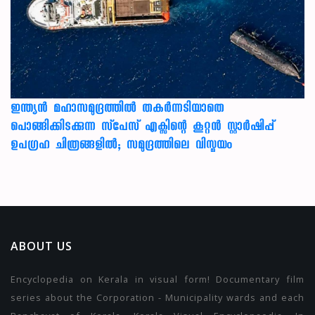
ഇന്ത്യൻ മഹാസമുദ്രത്തിൽ തകർന്നടിയാതെ
പൊങ്ങിക്കിടക്കുന്ന സ്‌പേസ് എക്സിന്റെ കൂറ്റൻ സ്റ്റാർഷിപ്പ്
ഉപഗ്രഹ ചിത്രങ്ങളിൽ; സമുദ്രത്തിലെ വിസ്മയം
ABOUT US
Encyclopedia on Kerala in visual form! Documentary film
series about the Corporation - Municipality wards and each