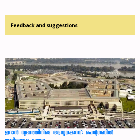
Feedback and suggestions
ഇറാന്‍ യുദ്ധത്തിനിടെ ആയുധക്കുറവ്: പെന്റഗണില്‍