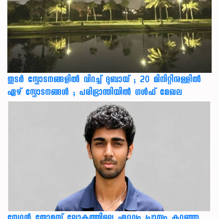
തുടർ സ്ഫോടനങ്ങളിൽ വിറച്ച് ദുബായ് ; 20 മിനിറ്റിനുള്ളിൽ
ഏഴ് സ്ഫോടനങ്ങൾ ; പരിഭ്രാന്തിയിൽ ഗൾഫ് മേഖല
നേഥന്‍ തോമസ് ലോകത്തിലെ ഏറ്റവും പ്രായം കുറഞ്ഞ