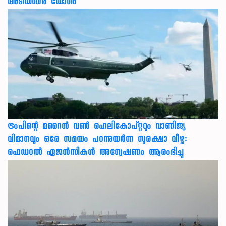
അടിയന്തര യോഗം
ട്രംപിന്റെ മറൈന്‍ വണ്‍ ഹെലികോപ്റ്ററും വാണിജ്യ
വിമാനവും ഒരേ സമയം പറന്നുയര്‍ന്ന സുരക്ഷാ വീഴ്ച:
ഫെഡറല്‍ ഏജന്‍സികള്‍ അന്വേഷണം ആരംഭിച്ചു