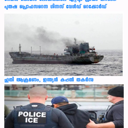
പുരുഷ പ്രൊഫസറെന്ന ഗിന്നസ് വേള്‍ഡ് റെക്കോര്‍ഡ്
ഹൂതി ആക്രമണം, ഇന്ത്യൻ കപ്പൽ തകർന്നു