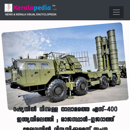
റഷ്യയിൽ നിന്നുള്ള നാലാമത്തെ എസ്-400
ഇന്ത്യയിലെത്തി ; രാജസ്ഥാൻ-ഗുജറാത്ത്