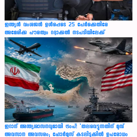
ഇന്ത്യന്‍ വംശജന്‍ ഉള്‍പ്പെടെ 25 പേര്‍ക്കെതിരേ
അമേരിക്ക പൗരത്വം റദ്ദാക്കല്‍ നടപടിയിലേക്ക്
ഇറാന് അന്ത്യശാസനവുമായി ട്രംപ്! ‘തലവെട്ടുന്നതിന് മുമ്പ്
അവസാന അവസരം; ഹോർമുസ് കടലിടുക്കിൽ ഉപരോധം