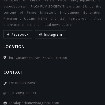
Panchayat of Kerala. Kerala Visual Encyclopaedia. In
association with FILCA FILM SOCIETY Trivandrum. ( Under the
concept of Prime Minister's Employment Generation
Program . Udyam MSME and GST registered) . Also
international - national - local news section.
Facebook
Instagram
LOCATION
Thiruvananthapuram, Kerala - 695006
CONTACT
+918089036090
+918089036090
keralapedianews@gmail.com