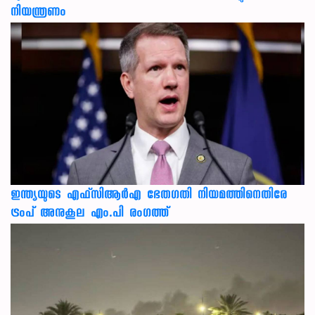
നിയന്ത്രണം
ഇന്ത്യയുടെ എഫ്‌സിആര്‍എ ഭേതഗതി നിയമത്തിനെതിരേ
ട്രംപ് അനുകൂല എം.പി രംഗത്ത്