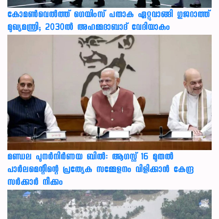
കോമൺവെൽത്ത് ഗെയിംസ് പതാക ഏറ്റുവാങ്ങി ഗുജറാത്ത്
മുഖ്യമന്ത്രി; 2030ൽ അഹമ്മദാബാദ് വേദിയാകും
മണ്ഡല പുനർനിർണയ ബിൽ: ആഗസ്റ്റ് 16 മുതൽ
പാർലമെന്റിന്റെ പ്രത്യേക സമ്മേളനം വിളിക്കാൻ കേന്ദ്ര
സർക്കാർ നീക്കം