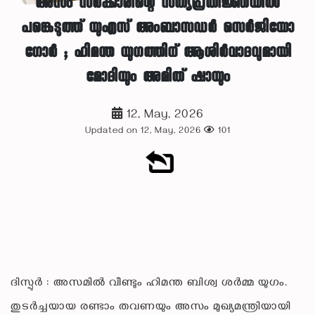
അസം സർക്കാരിന്റെ സത്യപ്രതിജ്ഞയിൽ
പങ്കെടുത്ത് യുഎസ് അംബാസഡർ സെർജിയോ
ഗോർ ; ഹിമന്ത യുഗത്തിന് ആശിർവാദവുമായി
മോദിയും അമിത് ഷായും
12, May, 2026
Updated on 12, May, 2026
101
ദിസ്പുർ : അസമിൽ വീണ്ടും ഹിമന്ത ബിശ്വ ശർമ്മ യുഗം.
തുടർച്ചയായ രണ്ടാം തവണയും അസം മുഖ്യമന്ത്രിയായി