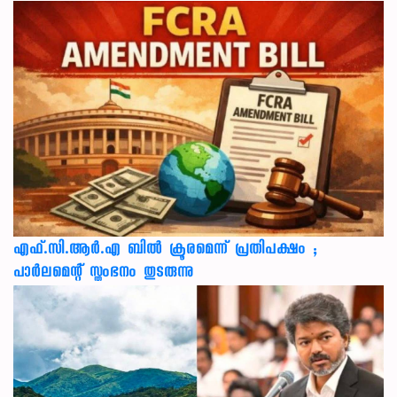
എഫ്.സി.ആർ.എ ബിൽ ക്രൂരമെന്ന് പ്രതിപക്ഷം ;
പാർലമെന്റ് സ്തംഭനം തുടരുന്നു