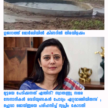
ഗുജറാത്ത് മോർബിയിൽ കിണറിൽ തിരയിളക്കം
മുട്ടയെ പേടിക്കുന്നത് എന്തിന്? സ്വാതന്ത്ര്യ സമര
സേനാനികൾ വെടിയുണ്ടകൾ പോലും ഏറ്റുവാങ്ങിയിരുന്നു' ;
മഹുവാ മൊയ്ത്രയെ പരിഹസിച്ച് സുപ്രീം കോടതി