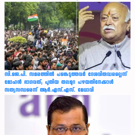
സി.ജെ.പി. സമരത്തിൽ പങ്കെടുത്തവർ ദേശവിരുദ്ധരല്ലെന്ന്
മോഹൻ ഭാഗവത്; പുതിയ തലമുറ പഴയതിനേക്കാൾ
സത്യസന്ധരെന്ന് ആർ.എസ്.എസ്. മേധാവി