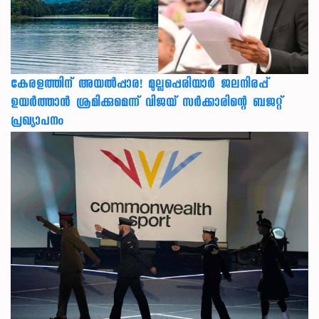
കേരളത്തിന് അ‌യൽപ്പാര! മുല്ലപ്പെരിയാർ ജലനിരപ്പ്
ഉയർത്താൻ ശ്രമിക്കുമെന്ന് വിജയ് സർക്കാരിന്റെ ബജറ്റ്
പ്രഖ്യാപനം