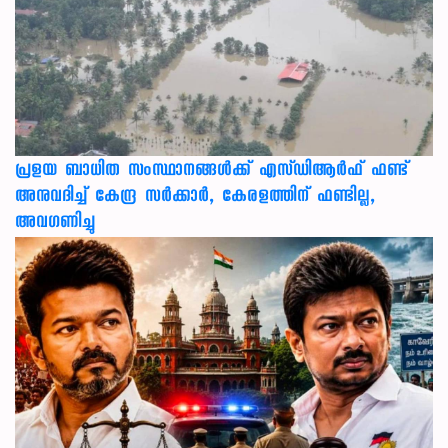
പ്രളയ ബാധിത സംസ്ഥാനങ്ങൾക്ക് എസ്ഡിആർഫ് ഫണ്ട്
അനുവദിച്ച് കേന്ദ്ര സര്‍ക്കാര്‍, കേരളത്തിന് ഫണ്ടില്ല,
അവഗണിച്ചു