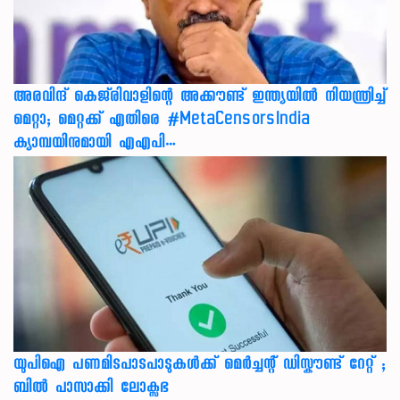
അരവിന്ദ് കെജ്‌രിവാളിന്റെ അക്കൗണ്ട് ഇന്ത്യയിൽ നിയന്ത്രിച്ച്
മെറ്റാ; മെറ്റക്ക് എതിരെ #MetaCensorsIndia
ക്യാമ്പയിനുമായി എഎപി…
യുപിഐ പണമിടപാടപാടുകൾക്ക് മെർച്ചന്റ് ഡിസ്കൗണ്ട് റേറ്റ് ;
ബിൽ പാസാക്കി ലോക്സഭ