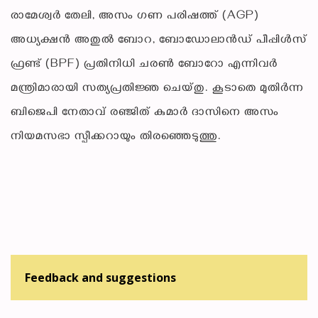
രാമേശ്വർ തേലി, അസം ഗണ പരിഷത്ത് (AGP)
അധ്യക്ഷൻ അതുൽ ബോറ, ബോഡോലാൻഡ് പീപ്പിൾസ്
ഫ്രണ്ട് (BPF) പ്രതിനിധി ചരൺ ബോറോ എന്നിവർ
മന്ത്രിമാരായി സത്യപ്രതിജ്ഞ ചെയ്തു. കൂടാതെ മുതിർന്ന
ബിജെപി നേതാവ് രഞ്ജിത് കുമാർ ദാസിനെ അസം
നിയമസഭാ സ്പീക്കറായും തിരഞ്ഞെടുത്തു.
Feedback and suggestions