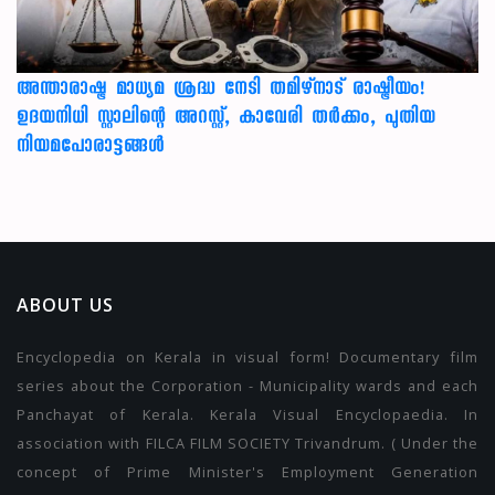
അന്താരാഷ്ട്ര മാധ്യമ ശ്രദ്ധ നേടി തമിഴ്‌നാട് രാഷ്ട്രീയം!
ഉദയനിധി സ്റ്റാലിന്റെ അറസ്റ്റ്, കാവേരി തർക്കം, പുതിയ
നിയമപോരാട്ടങ്ങൾ
ABOUT US
Encyclopedia on Kerala in visual form! Documentary film
series about the Corporation - Municipality wards and each
Panchayat of Kerala. Kerala Visual Encyclopaedia. In
association with FILCA FILM SOCIETY Trivandrum. ( Under the
concept of Prime Minister's Employment Generation