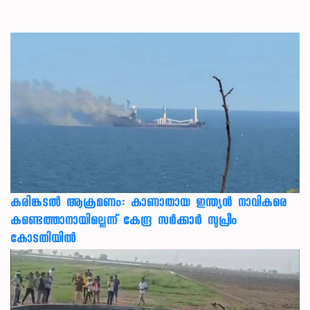
കരിങ്കടൽ ആക്രമണം: കാണാതായ ഇന്ത്യൻ നാവികരെ
കണ്ടെത്താനായില്ലെന്ന് കേന്ദ്ര സർക്കാർ സുപ്രീം
കോടതിയിൽ