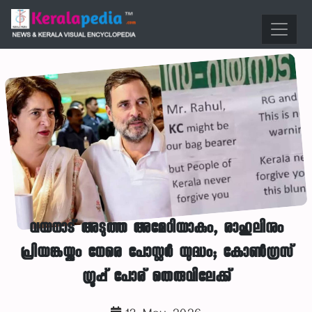
വയനാട് അടുത്ത അമേഠിയാകും, രാഹുലിനും
പ്രിയങ്കയ്ക്കും നേരെ പോസ്റ്റർ യുദ്ധം; കോൺഗ്രസ്
ഗ്രൂപ്പ് പോര് തെരുവിലേക്ക്