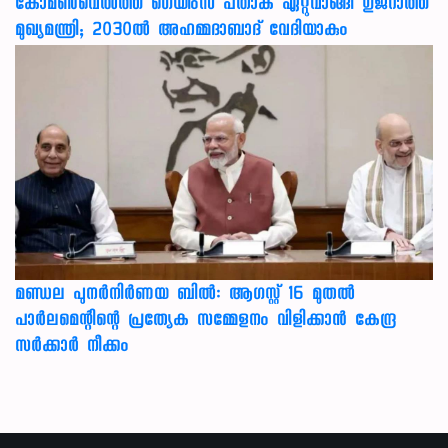
കോമൺവെൽത്ത് ഗെയിംസ് പതാക ഏറ്റുവാങ്ങി ഗുജറാത്ത്
മുഖ്യമന്ത്രി; 2030ൽ അഹമ്മദാബാദ് വേദിയാകും
മണ്ഡല പുനർനിർണയ ബിൽ: ആഗസ്റ്റ് 16 മുതൽ
പാർലമെന്റിന്റെ പ്രത്യേക സമ്മേളനം വിളിക്കാൻ കേന്ദ്ര
സർക്കാർ നീക്കം