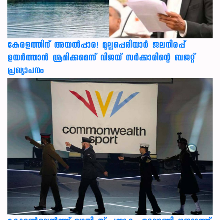
കേരളത്തിന് അ‌യൽപ്പാര! മുല്ലപ്പെരിയാർ ജലനിരപ്പ്
ഉയർത്താൻ ശ്രമിക്കുമെന്ന് വിജയ് സർക്കാരിന്റെ ബജറ്റ്
പ്രഖ്യാപനം