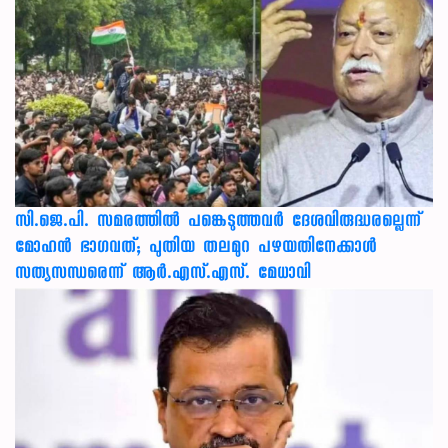
സി.ജെ.പി. സമരത്തിൽ പങ്കെടുത്തവർ ദേശവിരുദ്ധരല്ലെന്ന്
മോഹൻ ഭാഗവത്; പുതിയ തലമുറ പഴയതിനേക്കാൾ
സത്യസന്ധരെന്ന് ആർ.എസ്.എസ്. മേധാവി