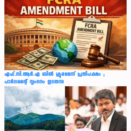
എഫ്.സി.ആർ.എ ബിൽ ക്രൂരമെന്ന് പ്രതിപക്ഷം ;
പാർലമെന്റ് സ്തംഭനം തുടരുന്നു