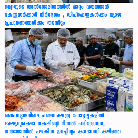
മെറ്റയുടെ അൽഗോരിതത്തിൽ മാറ്റം വരുത്താൻ
കേന്ദ്രസർക്കാർ നിർദ്ദേശം ; ഡീപ്‌ഫെയ്ക്കുകൾക്കും വ്യാജ
പ്രചാരണങ്ങൾക്കും തടയിടും
ബെംഗളൂരുവിലെ പഞ്ചനക്ഷത്ര ഹോട്ടലുകളിൽ
ഭക്ഷ്യസുരക്ഷാ വകുപ്പിന്റെ മിന്നൽ പരിശോധന;
വൻതോതിൽ പഴകിയ ഇറച്ചിയും കാലാവധി കഴിഞ്ഞ