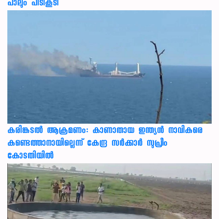
പാലും പിടികൂടി
കരിങ്കടൽ ആക്രമണം: കാണാതായ ഇന്ത്യൻ നാവികരെ
കണ്ടെത്താനായില്ലെന്ന് കേന്ദ്ര സർക്കാർ സുപ്രീം
കോടതിയിൽ