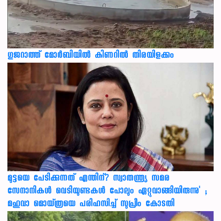
ഗുജറാത്ത് മോർബിയിൽ കിണറിൽ തിരയിളക്കം
മുട്ടയെ പേടിക്കുന്നത് എന്തിന്? സ്വാതന്ത്ര്യ സമര
സേനാനികൾ വെടിയുണ്ടകൾ പോലും ഏറ്റുവാങ്ങിയിരുന്നു' ;
മഹുവാ മൊയ്ത്രയെ പരിഹസിച്ച് സുപ്രീം കോടതി