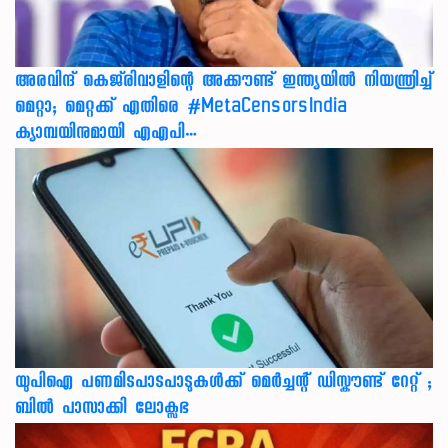
അരവിന്ദ് കെജ്‌രിവാളിന്റെ അക്കൗണ്ട് ഇന്ത്യയിൽ നിയന്ത്രിച്ച്
മെറ്റാ; മെറ്റക്ക് എതിരെ #MetaCensorsIndia
ക്യാമ്പയിനുമായി എഎപി…
യുപിഐ പണമിടപാടപാടുകൾക്ക് മെർച്ചന്റ് ഡിസ്കൗണ്ട് റേറ്റ് ;
ബിൽ പാസാക്കി ലോക്സഭ