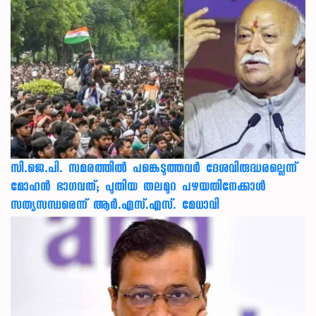
സി.ജെ.പി. സമരത്തിൽ പങ്കെടുത്തവർ ദേശവിരുദ്ധരല്ലെന്ന്
മോഹൻ ഭാഗവത്; പുതിയ തലമുറ പഴയതിനേക്കാൾ
സത്യസന്ധരെന്ന് ആർ.എസ്.എസ്. മേധാവി