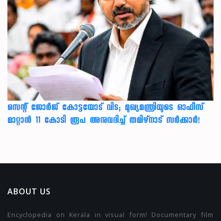
സെന്റ് ജോർജ് കോട്ടയോട് വിട; മുഖ്യമന്ത്രിയുടെ ഓഫീസ്
മാറ്റാൻ 11 കോടി രൂപ അനുവദിച്ച് തമിഴ്നാട് സർക്കാർ!
ABOUT US
Encyclopedia on Kerala in visual form! Documentary film