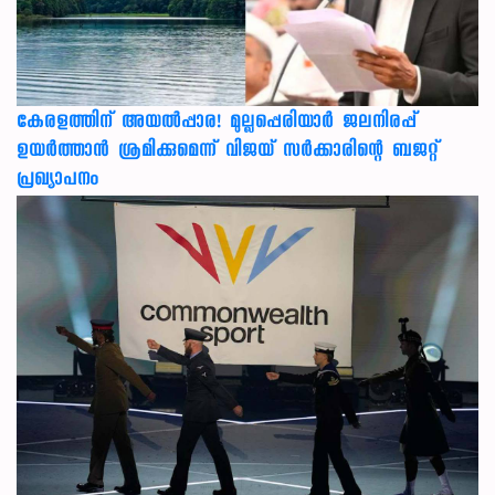
കേരളത്തിന് അ‌യൽപ്പാര! മുല്ലപ്പെരിയാർ ജലനിരപ്പ്
ഉയർത്താൻ ശ്രമിക്കുമെന്ന് വിജയ് സർക്കാരിന്റെ ബജറ്റ്
പ്രഖ്യാപനം