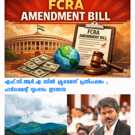
എഫ്.സി.ആർ.എ ബിൽ ക്രൂരമെന്ന് പ്രതിപക്ഷം ;
പാർലമെന്റ് സ്തംഭനം തുടരുന്നു