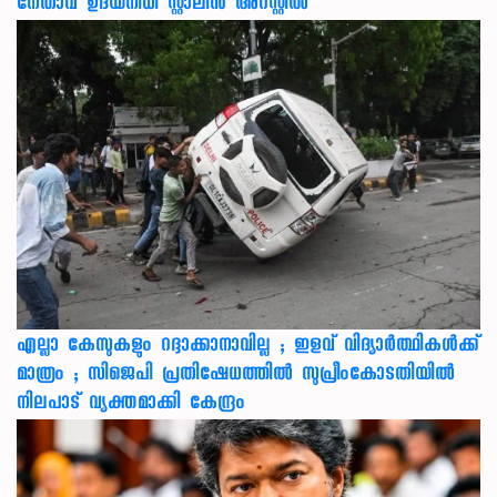
നേതാവ് ഉദയനിധി സ്റ്റാലിൻ അറസ്റ്റിൽ
എല്ലാ കേസുകളും റദ്ദാക്കാനാവില്ല ; ഇളവ് വിദ്യാർത്ഥികൾക്ക്
മാത്രം ; സിജെപി പ്രതിഷേധത്തിൽ സുപ്രീംകോടതിയിൽ
നിലപാട് വ്യക്തമാക്കി കേന്ദ്രം