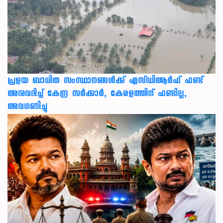
പ്രളയ ബാധിത സംസ്ഥാനങ്ങൾക്ക് എസ്ഡിആർഫ് ഫണ്ട്
അനുവദിച്ച് കേന്ദ്ര സര്‍ക്കാര്‍, കേരളത്തിന് ഫണ്ടില്ല,
അവഗണിച്ചു