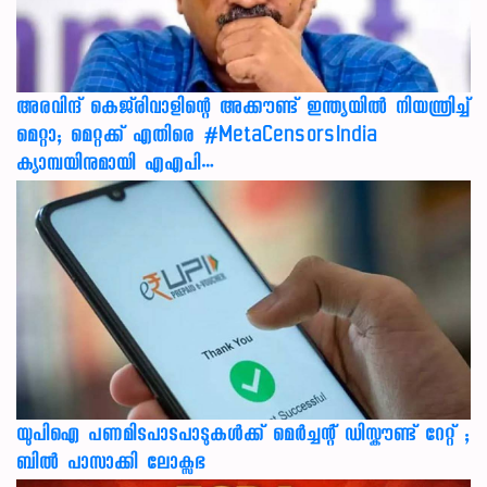
അരവിന്ദ് കെജ്‌രിവാളിന്റെ അക്കൗണ്ട് ഇന്ത്യയിൽ നിയന്ത്രിച്ച്
മെറ്റാ; മെറ്റക്ക് എതിരെ #MetaCensorsIndia
ക്യാമ്പയിനുമായി എഎപി…
യുപിഐ പണമിടപാടപാടുകൾക്ക് മെർച്ചന്റ് ഡിസ്കൗണ്ട് റേറ്റ് ;
ബിൽ പാസാക്കി ലോക്സഭ