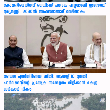
കോമൺവെൽത്ത് ഗെയിംസ് പതാക ഏറ്റുവാങ്ങി ഗുജറാത്ത്
മുഖ്യമന്ത്രി; 2030ൽ അഹമ്മദാബാദ് വേദിയാകും
മണ്ഡല പുനർനിർണയ ബിൽ: ആഗസ്റ്റ് 16 മുതൽ
പാർലമെന്റിന്റെ പ്രത്യേക സമ്മേളനം വിളിക്കാൻ കേന്ദ്ര
സർക്കാർ നീക്കം