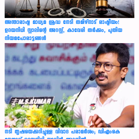
അന്താരാഷ്ട്ര മാധ്യമ ശ്രദ്ധ നേടി തമിഴ്‌നാട് രാഷ്ട്രീയം!
ഉദയനിധി സ്റ്റാലിന്റെ അറസ്റ്റ്, കാവേരി തർക്കം, പുതിയ
നിയമപോരാട്ടങ്ങൾ
നടി തൃഷയെക്കുറിച്ചുള്ള വിവാദ പരാമർശം; ഡിഎംകെ