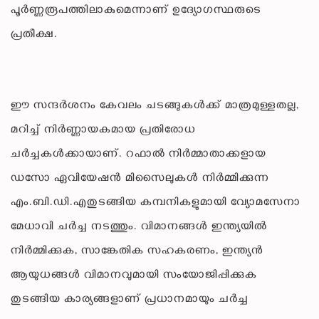
പൂർണ്ണരൂപത്തിലാകുമെന്നാണ് ഉദ്യോഗസ്ഥരുടെ
പ്രതീക്ഷ.
ഈ സന്ദർശനം കേവലം ചടങ്ങുകൾക്ക് മാത്രമുള്ളതല്ല,
മറിച്ച് നിർണ്ണായകമായ പ്രതിരോധ
ചർച്ചകൾക്കായാണ്. റഫാൽ നിർമ്മാതാക്കളായ
ഡസോ ഏവിയേഷൻ മിസൈലുകൾ നിർമ്മിക്കുന്ന
എം.ബി.ഡി.എതുടങ്ങിയ കമ്പനികളുമായി വ്യോമസേനാ
മേധാവി ചർച്ച നടത്തും. വിമാനങ്ങൾ ഇന്ത്യയിൽ
നിർമ്മിക്കുക, സാങ്കേതിക സഹകരണം, ഇന്ത്യൻ
ആയുധങ്ങൾ വിമാനവുമായി സംയോജിപ്പിക്കുക
തുടങ്ങിയ കാര്യങ്ങളാണ് പ്രധാനമായും ചർച്ച