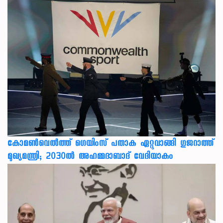
കോമൺവെൽത്ത് ഗെയിംസ് പതാക ഏറ്റുവാങ്ങി ഗുജറാത്ത്
മുഖ്യമന്ത്രി; 2030ൽ അഹമ്മദാബാദ് വേദിയാകും