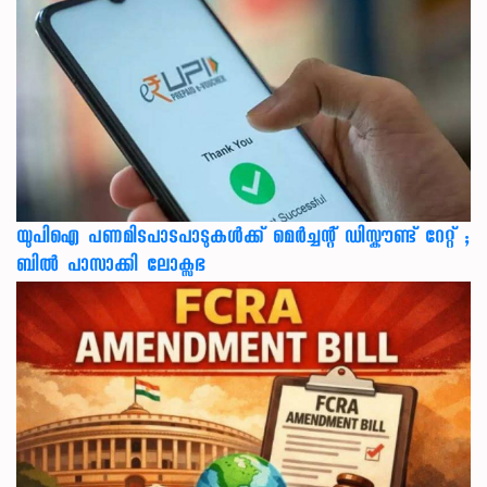
യുപിഐ പണമിടപാടപാടുകൾക്ക് മെർച്ചന്റ് ഡിസ്കൗണ്ട് റേറ്റ് ;
ബിൽ പാസാക്കി ലോക്സഭ