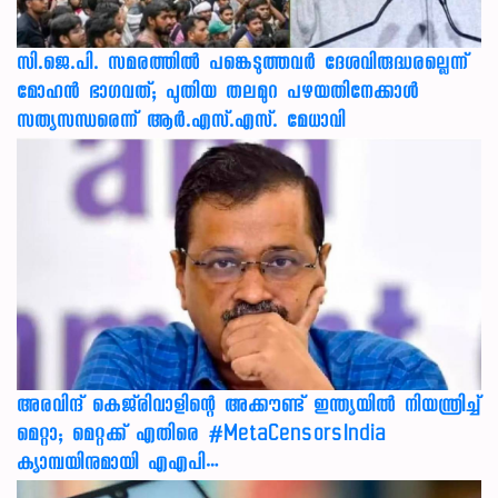
സി.ജെ.പി. സമരത്തിൽ പങ്കെടുത്തവർ ദേശവിരുദ്ധരല്ലെന്ന്
മോഹൻ ഭാഗവത്; പുതിയ തലമുറ പഴയതിനേക്കാൾ
സത്യസന്ധരെന്ന് ആർ.എസ്.എസ്. മേധാവി
അരവിന്ദ് കെജ്‌രിവാളിന്റെ അക്കൗണ്ട് ഇന്ത്യയിൽ നിയന്ത്രിച്ച്
മെറ്റാ; മെറ്റക്ക് എതിരെ #MetaCensorsIndia
ക്യാമ്പയിനുമായി എഎപി…