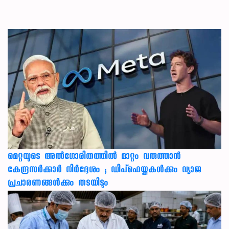
മെറ്റയുടെ അൽഗോരിതത്തിൽ മാറ്റം വരുത്താൻ
കേന്ദ്രസർക്കാർ നിർദ്ദേശം ; ഡീപ്‌ഫെയ്ക്കുകൾക്കും വ്യാജ
പ്രചാരണങ്ങൾക്കും തടയിടും