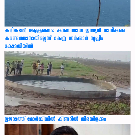
കരിങ്കടൽ ആക്രമണം: കാണാതായ ഇന്ത്യൻ നാവികരെ
കണ്ടെത്താനായില്ലെന്ന് കേന്ദ്ര സർക്കാർ സുപ്രീം
കോടതിയിൽ
ഗുജറാത്ത് മോർബിയിൽ കിണറിൽ തിരയിളക്കം