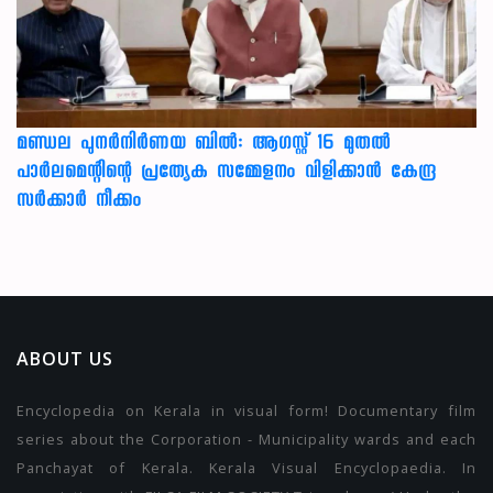
മണ്ഡല പുനർനിർണയ ബിൽ: ആഗസ്റ്റ് 16 മുതൽ
പാർലമെന്റിന്റെ പ്രത്യേക സമ്മേളനം വിളിക്കാൻ കേന്ദ്ര
സർക്കാർ നീക്കം
ABOUT US
Encyclopedia on Kerala in visual form! Documentary film
series about the Corporation - Municipality wards and each
Panchayat of Kerala. Kerala Visual Encyclopaedia. In