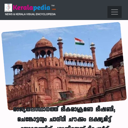
രാജ്യതലസ്ഥാനത്ത് ഭീകരാക്രമണ ഭീഷണി;
ചെങ്കോട്ടയും ചാന്ദ്‌നി ചൗക്കും ലക്ഷ്യമിട്ട്