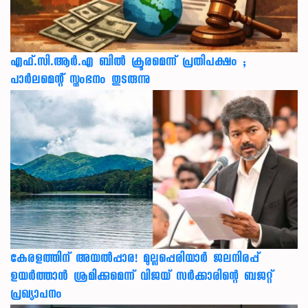
എഫ്.സി.ആർ.എ ബിൽ ക്രൂരമെന്ന് പ്രതിപക്ഷം ;
പാർലമെന്റ് സ്തംഭനം തുടരുന്നു
കേരളത്തിന് അ‌യൽപ്പാര! മുല്ലപ്പെരിയാർ ജലനിരപ്പ്
ഉയർത്താൻ ശ്രമിക്കുമെന്ന് വിജയ് സർക്കാരിന്റെ ബജറ്റ്
പ്രഖ്യാപനം