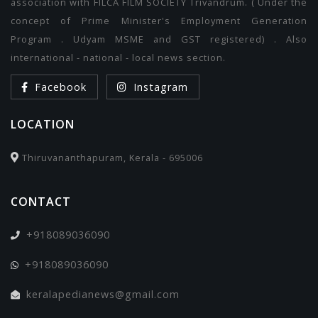
association with FILCA FILM SOCIETY Trivandrum. ( Under the
concept of Prime Minister's Employment Generation
Program . Udyam MSME and GST registered) . Also
international - national - local news section.
Facebook
Instagram
LOCATION
Thiruvananthapuram, Kerala - 695006
CONTACT
+918089036090
+918089036090
keralapedianews@gmail.com