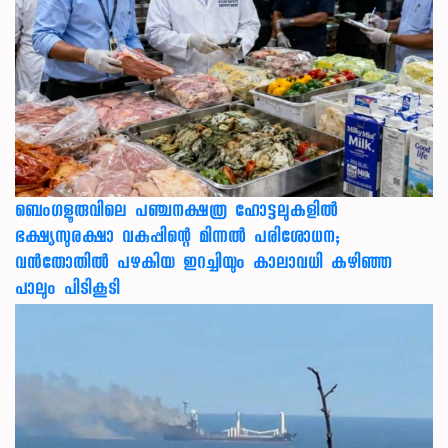
ബെംഗളൂരുവിലെ പഞ്ചനക്ഷത്ര ഹോട്ടലുകളിൽ
ഭക്ഷ്യസുരക്ഷാ വകുപ്പിന്റെ മിന്നൽ പരിശോധന;
വൻതോതിൽ പഴകിയ ഇറച്ചിയും കാലാവധി കഴിഞ്ഞ
പാലും പിടികൂടി