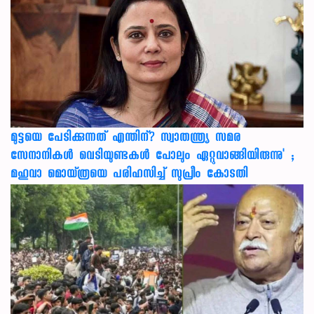
മുട്ടയെ പേടിക്കുന്നത് എന്തിന്? സ്വാതന്ത്ര്യ സമര
സേനാനികൾ വെടിയുണ്ടകൾ പോലും ഏറ്റുവാങ്ങിയിരുന്നു' ;
മഹുവാ മൊയ്ത്രയെ പരിഹസിച്ച് സുപ്രീം കോടതി