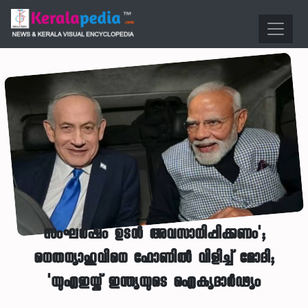
സംഘര്‍ഷം ഉടന്‍ അവസാനിപ്പിക്കണം';
നെതന്യാഹുവിനെ ഫോണില്‍ വിളിച്ച് മോദി;
'യുഎഇയ്ക്ക് ഇന്ത്യയുടെ ഐക്യദാര്‍ഢ്യം