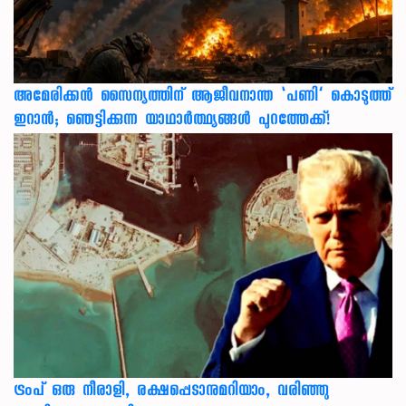
അമേരിക്കൻ സൈന്യത്തിന് ആജീവനാന്ത ‘പണി’ കൊടുത്ത്
ഇറാൻ; ഞെട്ടിക്കുന്ന യാഥാർത്ഥ്യങ്ങൾ പുറത്തേക്ക്!
ട്രംപ് ഒരു നീരാളി, രക്ഷപ്പെടാനുമറിയാം, വരിഞ്ഞു