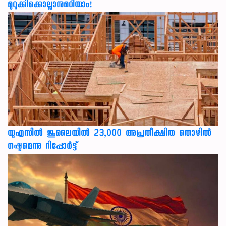
മുറുക്കിക്കൊല്ലാനുമറിയാം!
യുഎസില്‍ ജൂലൈയില്‍ 23,000 അപ്രതീക്ഷിത തൊഴില്‍
നഷ്ടമെന്നു റിപ്പോര്‍ട്ട്