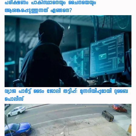
പരീക്ഷണം പാകിസ്ഥാനെയും ചൈനയെയും
ആശങ്കപ്പെടുത്തുന്നത് എങ്ങനെ?
വ്യാജ പാർട്ട് ടൈം ജോലി തട്ടിപ്പ്: മുന്നറിയിപ്പുമായി ദുബൈ
പൊലീസ്