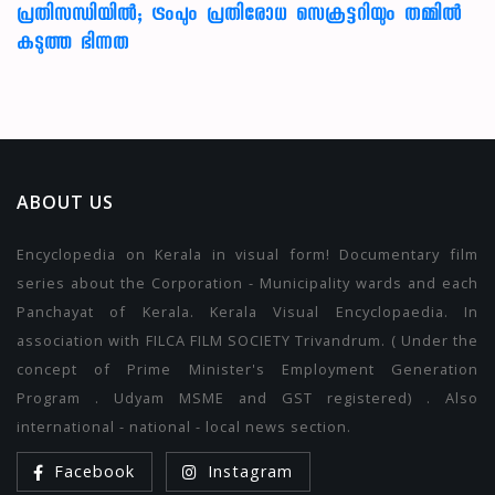
പ്രതിസന്ധിയിൽ; ട്രംപും പ്രതിരോധ സെക്രട്ടറിയും തമ്മിൽ
കടുത്ത ഭിന്നത
ABOUT US
Encyclopedia on Kerala in visual form! Documentary film
series about the Corporation - Municipality wards and each
Panchayat of Kerala. Kerala Visual Encyclopaedia. In
association with FILCA FILM SOCIETY Trivandrum. ( Under the
concept of Prime Minister's Employment Generation
Program . Udyam MSME and GST registered) . Also
international - national - local news section.
Facebook
Instagram