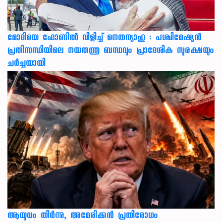
മോദിയെ ഫോണിൽ വിളിച്ച് നെതന്യാഹു : പശ്ചിമേഷ്യൻ
പ്രതിസന്ധിയിലെ നയതന്ത്ര ബന്ധവും പ്രാദേശിക സുരക്ഷയും
ചർച്ചയായി
ആയുധം തീർന്നു, അമേരിക്കൻ പ്രതിരോധം