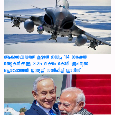
ആകാശക്കരുത്ത് കൂട്ടാൻ ഇന്ത്യ; 114 റാഫേൽ
ജെറ്റുകൾക്കുള്ള 3.25 ലക്ഷം കോടി രൂപയുടെ
പ്രൊപ്പോസൽ ഇന്ത്യയ്ക്ക് സമർപ്പിച്ച് ഫ്രാൻസ്