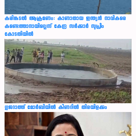
കരിങ്കടൽ ആക്രമണം: കാണാതായ ഇന്ത്യൻ നാവികരെ
കണ്ടെത്താനായില്ലെന്ന് കേന്ദ്ര സർക്കാർ സുപ്രീം
കോടതിയിൽ
ഗുജറാത്ത് മോർബിയിൽ കിണറിൽ തിരയിളക്കം