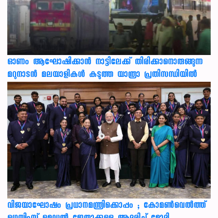
ഓണം ആഘോഷിക്കാൻ നാട്ടിലേക്ക് തിരിക്കാനൊരുങ്ങുന്ന
മറുനാടൻ മലയാളികൾ കടുത്ത യാത്രാ പ്രതിസന്ധിയിൽ
വിജയാഘോഷം പ്രധാനമന്ത്രിക്കൊപ്പം ; കോമൺവെൽത്ത്