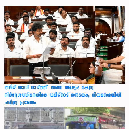
തമിഴ് തായ് വാഴ്ത്ത്’ തന്നെ ആദ്യം! കേന്ദ്ര
നിർദ്ദേശത്തിനെതിരെ തമിഴ്‌നാട് ഒന്നടങ്കം; നിയമസഭയിൽ
ചരിത്ര പ്രമേയം