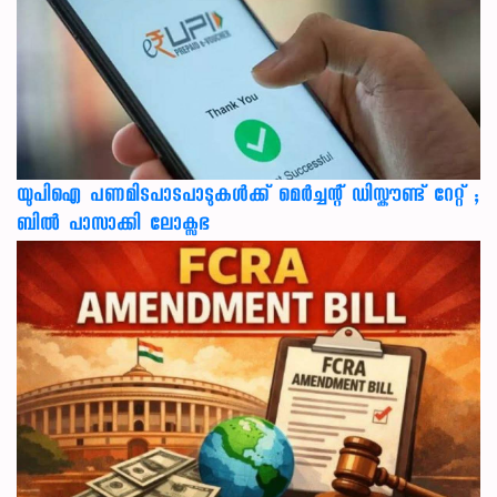
യുപിഐ പണമിടപാടപാടുകൾക്ക് മെർച്ചന്റ് ഡിസ്കൗണ്ട് റേറ്റ് ;
ബിൽ പാസാക്കി ലോക്സഭ