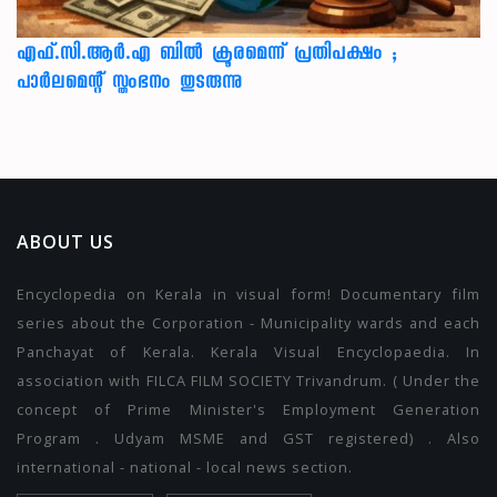
എഫ്.സി.ആർ.എ ബിൽ ക്രൂരമെന്ന് പ്രതിപക്ഷം ;
പാർലമെന്റ് സ്തംഭനം തുടരുന്നു
ABOUT US
Encyclopedia on Kerala in visual form! Documentary film
series about the Corporation - Municipality wards and each
Panchayat of Kerala. Kerala Visual Encyclopaedia. In
association with FILCA FILM SOCIETY Trivandrum. ( Under the
concept of Prime Minister's Employment Generation
Program . Udyam MSME and GST registered) . Also
international - national - local news section.