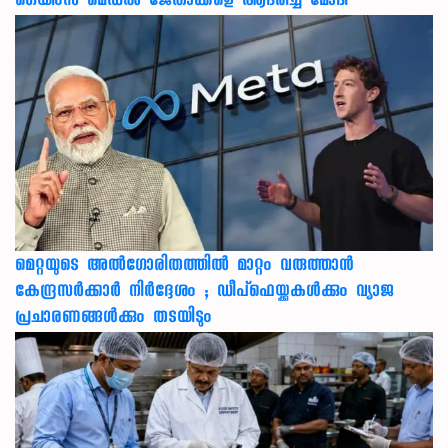
ഗെയിംസ് മെഡൽ ജേതാക്കളെ ആദരിച്ച് മോദി
മെറ്റയുടെ അൽഗോരിതത്തിൽ മാറ്റം വരുത്താൻ
കേന്ദ്രസർക്കാർ നിർദ്ദേശം ; ഡീപ്‌ഫെയ്ക്കുകൾക്കും വ്യാജ
പ്രചാരണങ്ങൾക്കും തടയിടും