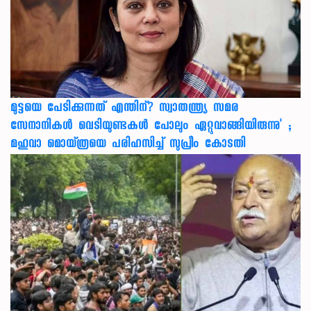
മുട്ടയെ പേടിക്കുന്നത് എന്തിന്? സ്വാതന്ത്ര്യ സമര
സേനാനികൾ വെടിയുണ്ടകൾ പോലും ഏറ്റുവാങ്ങിയിരുന്നു' ;
മഹുവാ മൊയ്ത്രയെ പരിഹസിച്ച് സുപ്രീം കോടതി