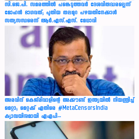
സി.ജെ.പി. സമരത്തിൽ പങ്കെടുത്തവർ ദേശവിരുദ്ധരല്ലെന്ന്
മോഹൻ ഭാഗവത്; പുതിയ തലമുറ പഴയതിനേക്കാൾ
സത്യസന്ധരെന്ന് ആർ.എസ്.എസ്. മേധാവി
അരവിന്ദ് കെജ്‌രിവാളിന്റെ അക്കൗണ്ട് ഇന്ത്യയിൽ നിയന്ത്രിച്ച്
മെറ്റാ; മെറ്റക്ക് എതിരെ #MetaCensorsIndia
ക്യാമ്പയിനുമായി എഎപി…