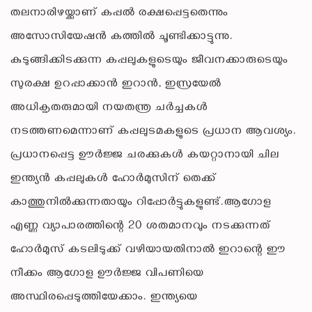
തലനാരിഴയ്ക്കാണ് കപ്പൽ രക്ഷപ്പെട്ടതെന്നും
അസോസിയേഷൻ കത്തിൽ ചൂണ്ടിക്കാട്ടുന്നു.
കുടുങ്ങിക്കിടക്കുന്ന കപ്പലുകളുടെയും ജീവനക്കാരുടെയും
സുരക്ഷ ഉറപ്പാക്കാൻ ഇറാൻ, ഇസ്രയേൽ
അധികൃതരുമായി നയതന്ത്ര ചർച്ചകൾ
നടത്തണമെന്നാണ് കപ്പലുടമകളുടെ പ്രധാന ആവശ്യം.
പ്രധാനപ്പെട്ട ഊർജ്ജ ചരക്കുകൾ കയറ്റാനായി ചില
ഇന്ത്യൻ കപ്പലുകൾ ഹോർമുസിന് തെക്ക്
കാത്തുനിൽക്കുന്നതായും റിപ്പോർട്ടുകളുണ്ട്.ആഗോള
എണ്ണ വ്യാപാരത്തിന്റെ 20 ശതമാനവും നടക്കുന്നത്
ഹോർമുസ് കടലിടുക്ക് വഴിയായതിനാൽ ഇറാന്റെ ഈ
നീക്കം ആഗോള ഊർജ്ജ വിപണിയെ
അസ്ഥിരപ്പെടുത്തിയേക്കാം. ഇന്ത്യയെ