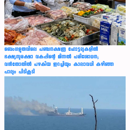
ബെംഗളൂരുവിലെ പഞ്ചനക്ഷത്ര ഹോട്ടലുകളിൽ
ഭക്ഷ്യസുരക്ഷാ വകുപ്പിന്റെ മിന്നൽ പരിശോധന;
വൻതോതിൽ പഴകിയ ഇറച്ചിയും കാലാവധി കഴിഞ്ഞ
പാലും പിടികൂടി