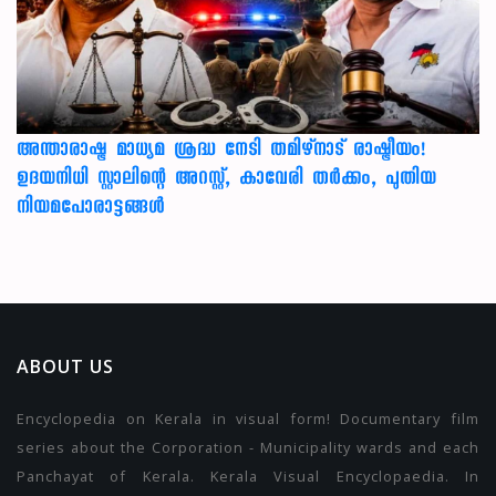
അന്താരാഷ്ട്ര മാധ്യമ ശ്രദ്ധ നേടി തമിഴ്‌നാട് രാഷ്ട്രീയം!
ഉദയനിധി സ്റ്റാലിന്റെ അറസ്റ്റ്, കാവേരി തർക്കം, പുതിയ
നിയമപോരാട്ടങ്ങൾ
ABOUT US
Encyclopedia on Kerala in visual form! Documentary film
series about the Corporation - Municipality wards and each
Panchayat of Kerala. Kerala Visual Encyclopaedia. In