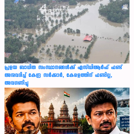
പ്രളയ ബാധിത സംസ്ഥാനങ്ങൾക്ക് എസ്ഡിആർഫ് ഫണ്ട്
അനുവദിച്ച് കേന്ദ്ര സര്‍ക്കാര്‍, കേരളത്തിന് ഫണ്ടില്ല,
അവഗണിച്ചു