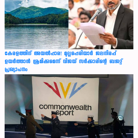
കേരളത്തിന് അ‌യൽപ്പാര! മുല്ലപ്പെരിയാർ ജലനിരപ്പ്
ഉയർത്താൻ ശ്രമിക്കുമെന്ന് വിജയ് സർക്കാരിന്റെ ബജറ്റ്
പ്രഖ്യാപനം