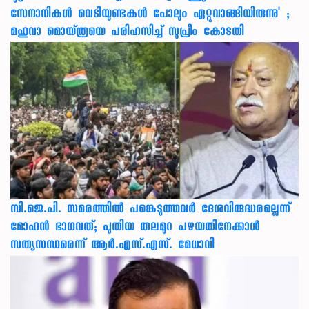
സേനാനികൾ വെടിയുണ്ടകൾ പോലും ഏറ്റുവാങ്ങിയിരുന്നു' ;
മഹുവാ മൊയ്ത്രയെ പരിഹസിച്ച് സുപ്രീം കോടതി
സി.ജെ.പി. സമരത്തിൽ പങ്കെടുത്തവർ ദേശവിരുദ്ധരല്ലെന്ന്
മോഹൻ ഭാഗവത്; പുതിയ തലമുറ പഴയതിനേക്കാൾ
സത്യസന്ധരെന്ന് ആർ.എസ്.എസ്. മേധാവി