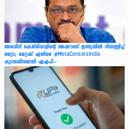
അരവിന്ദ് കെജ്‌രിവാളിന്റെ അക്കൗണ്ട് ഇന്ത്യയിൽ നിയന്ത്രിച്ച്
മെറ്റാ; മെറ്റക്ക് എതിരെ #MetaCensorsIndia
ക്യാമ്പയിനുമായി എഎപി…