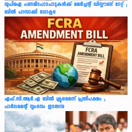
യുപിഐ പണമിടപാടപാടുകൾക്ക് മെർച്ചന്റ് ഡിസ്കൗണ്ട് റേറ്റ് ;
ബിൽ പാസാക്കി ലോക്സഭ
എഫ്.സി.ആർ.എ ബിൽ ക്രൂരമെന്ന് പ്രതിപക്ഷം ;
പാർലമെന്റ് സ്തംഭനം തുടരുന്നു