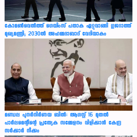
കോമൺവെൽത്ത് ഗെയിംസ് പതാക ഏറ്റുവാങ്ങി ഗുജറാത്ത്
മുഖ്യമന്ത്രി; 2030ൽ അഹമ്മദാബാദ് വേദിയാകും
മണ്ഡല പുനർനിർണയ ബിൽ: ആഗസ്റ്റ് 16 മുതൽ
പാർലമെന്റിന്റെ പ്രത്യേക സമ്മേളനം വിളിക്കാൻ കേന്ദ്ര
സർക്കാർ നീക്കം