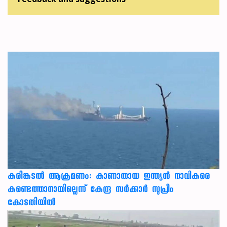
കരിങ്കടൽ ആക്രമണം: കാണാതായ ഇന്ത്യൻ നാവികരെ
കണ്ടെത്താനായില്ലെന്ന് കേന്ദ്ര സർക്കാർ സുപ്രീം
കോടതിയിൽ