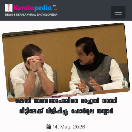
കെസി വേണുഗോപാലിനെ രാഹുല്‍ ഗാന്ധി
വീട്ടിലേക്ക് വിളിപ്പിച്ചു; ഫോര്‍മുല തയ്യാര്‍
14, May, 2026