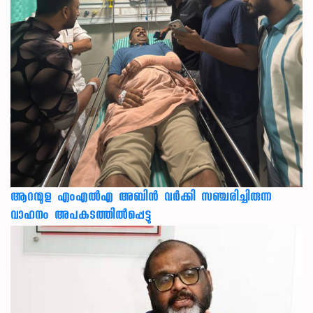
ആറന്മുള എംഎൽഎ അബിൻ വർക്കി സഞ്ചരിച്ചിരുന്ന
വാഹനം അപകടത്തിൽപ്പെട്ടു