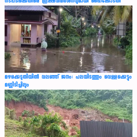
നടപടിക്കെതിരെ രൂക്ഷവിമർശനവുമായി ഹൈക്കോടതി
മഴക്കെടുതിയിൽ വലഞ്ഞ് ജനം: പലയിടത്തും വെള്ളക്കെട്ടും
മണ്ണിടിച്ചിലും