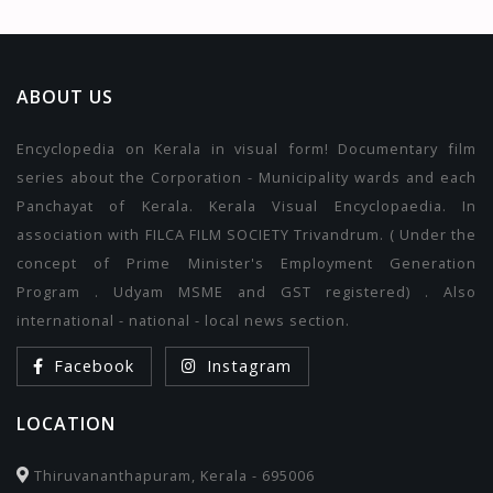
ABOUT US
Encyclopedia on Kerala in visual form! Documentary film
series about the Corporation - Municipality wards and each
Panchayat of Kerala. Kerala Visual Encyclopaedia. In
association with FILCA FILM SOCIETY Trivandrum. ( Under the
concept of Prime Minister's Employment Generation
Program . Udyam MSME and GST registered) . Also
international - national - local news section.
Facebook
Instagram
LOCATION
Thiruvananthapuram, Kerala - 695006