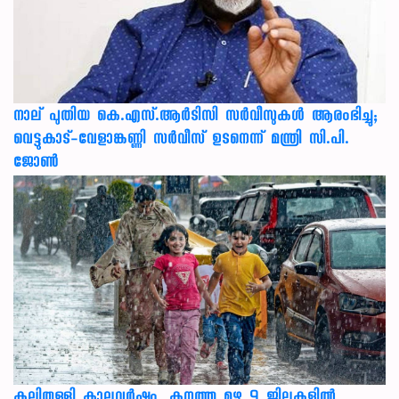
നാല് പുതിയ കെ.എസ്.ആർടിസി സർവീസുകൾ ആരംഭിച്ചു;
വെട്ടുകാട്-വേളാങ്കണ്ണി സർവീസ് ഉടനെന്ന് മന്ത്രി സി.പി.
ജോൺ
കലിതുള്ളി കാലവർഷം, കനത്ത മഴ 9 ജില്ലകളിൽ