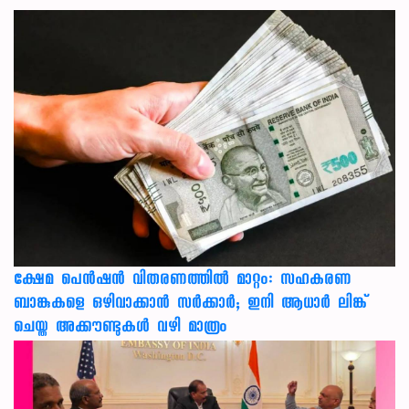
ക്ഷേമ പെൻഷൻ വിതരണത്തിൽ മാറ്റം: സഹകരണ
ബാങ്കുകളെ ഒഴിവാക്കാൻ സർക്കാർ; ഇനി ആധാർ ലിങ്ക്
ചെയ്ത അക്കൗണ്ടുകൾ വഴി മാത്രം