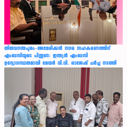
തിരുവനന്തപുരം-അമേരിക്കന്‍ നഗര സഹകരണത്തിന്
എംബസിയുടെ പിന്തുണ: ഇന്ത്യന്‍ എംബസി
ഉദ്യോഗസ്ഥരുമായി മേയര്‍ വി.വി. രാജേഷ് ചര്‍ച്ച നടത്തി