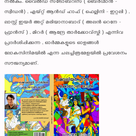
നൽകും. വൈൽഡ് സ്ട്രോബറീസ് ( ബെർഗ്മാൻ -
സ്വീഡൻ) , എയ്റ്റ് ആൻഡ് ഹാഫ് ( ഫെല്ലിനി - ഇറ്റലി ) ,
ലാസ്റ്റ് ഇയർ അറ്റ് മരിയാനാബാദ് ( അലൻ റെനേ -
ഫ്രാൻസ് ) , മിറർ ( ആന്ദ്രേ താർക്കോവ്സ്കി ) എന്നിവ
പ്രദർശിപ്പിക്കുന്ന , ഓർമ്മകളുടെ ഓളങ്ങൾ
ലോകസിനിമയിൽ എന്ന ചലച്ചിത്രമേളയിൽ പ്രവേശനം
സൗജന്യമാണ്.