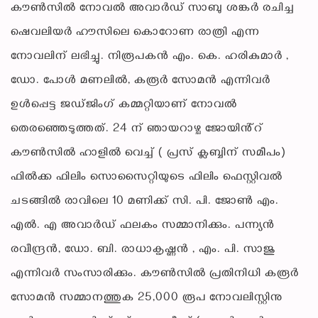
കൗൺസിൽ നോവൽ അവാർഡ് സാബു ശങ്കർ രചിച്ച
ഷെവലിയർ ഹൗസിലെ കൊറോണ രാത്രി എന്ന
നോവലിന് ലഭിച്ചു. നിരൂപകൻ എം. കെ. ഹരികുമാർ ,
ഡോ. പോൾ മണലിൽ, കരൂർ സോമൻ എന്നിവർ
ഉൾപ്പെട്ട ജഡ്ജിംഗ് കമ്മറ്റിയാണ് നോവൽ
തെരഞ്ഞെടുത്തത്. 24 ന് ഞായറാഴ്ച ജോയിൻ്റ്
കൗൺസിൽ ഹാളിൽ വെച്ച് ( പ്രസ് ക്ലബ്ബിന് സമീപം)
ഫിൽക്ക ഫിലിം സൊസൈറ്റിയുടെ ഫിലിം ഫെസ്റ്റിവൽ
ചടങ്ങിൽ രാവിലെ 10 മണിക്ക് സി. പി. ജോൺ എം.
എൽ. എ അവാർഡ് ഫലകം സമ്മാനിക്കും. പന്ന്യൻ
രവീന്ദ്രൻ, ഡോ. ബി. രാധാകൃഷ്ണൻ , എം. പി. സാജു
എന്നിവർ സംസാരിക്കും. കൗൺസിൽ പ്രതിനിധി കരൂർ
സോമൻ സമ്മാനത്തുക 25,000 രൂപ നോവലിസ്റ്റിനു