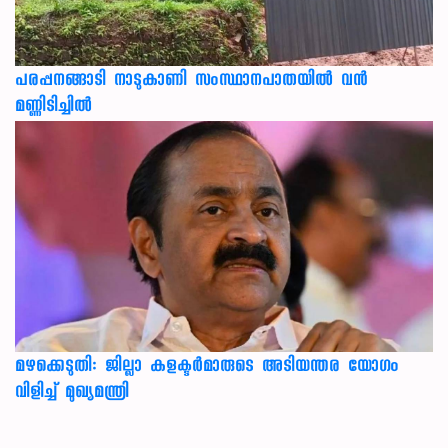
പരപ്പനങ്ങാടി നാടുകാണി സംസ്ഥാനപാതയില്‍ വന്‍
മണ്ണിടിച്ചില്‍
മഴക്കെടുതി: ജില്ലാ കളക്ടർമാരുടെ അടിയന്തര യോഗം
വിളിച്ച് മുഖ്യമന്ത്രി