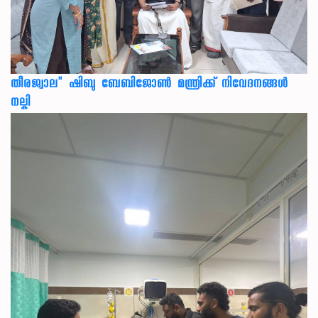
തീരജ്വാല" ഷിബു ബേബിജോൺ മന്ത്രിക്ക് നിവേദനങ്ങള്‍
നല്കി