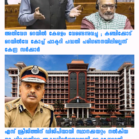
അതിവേഗ റെയിൽ കേരളം വേണ്ടെന്നുവച്ചു ; കഞ്ചിക്കോട്
റെയിൽവേ കോച്ച് ഫാക്ടറി പദ്ധതി പരിഗണനയിലില്ലെന്ന്
കേന്ദ്ര സർക്കാർ
എസ് ശ്രീജിത്തിന് ഡിജിപിയായി സ്ഥാനക്കയറ്റം നൽകിയ