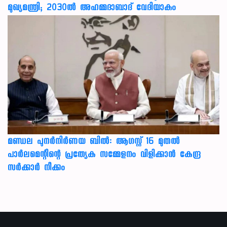
മുഖ്യമന്ത്രി; 2030ൽ അഹമ്മദാബാദ് വേദിയാകും
മണ്ഡല പുനർനിർണയ ബിൽ: ആഗസ്റ്റ് 16 മുതൽ
പാർലമെന്റിന്റെ പ്രത്യേക സമ്മേളനം വിളിക്കാൻ കേന്ദ്ര
സർക്കാർ നീക്കം