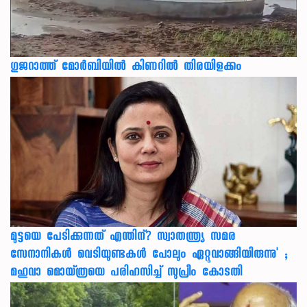
ഗുജറാത്ത് മോർബിയിൽ കിണറിൽ തിരയിളക്കം
മുട്ടയെ പേടിക്കുന്നത് എന്തിന്? സ്വാതന്ത്ര്യ സമര
സേനാനികൾ വെടിയുണ്ടകൾ പോലും ഏറ്റുവാങ്ങിയിരുന്നു' ;
മഹുവാ മൊയ്ത്രയെ പരിഹസിച്ച് സുപ്രീം കോടതി