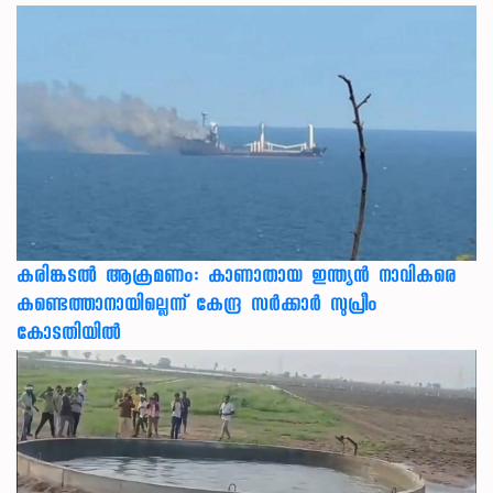
കരിങ്കടൽ ആക്രമണം: കാണാതായ ഇന്ത്യൻ നാവികരെ
കണ്ടെത്താനായില്ലെന്ന് കേന്ദ്ര സർക്കാർ സുപ്രീം
കോടതിയിൽ