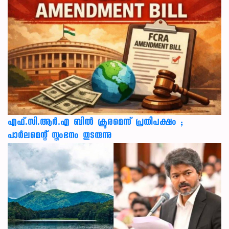
എഫ്.സി.ആർ.എ ബിൽ ക്രൂരമെന്ന് പ്രതിപക്ഷം ;
പാർലമെന്റ് സ്തംഭനം തുടരുന്നു