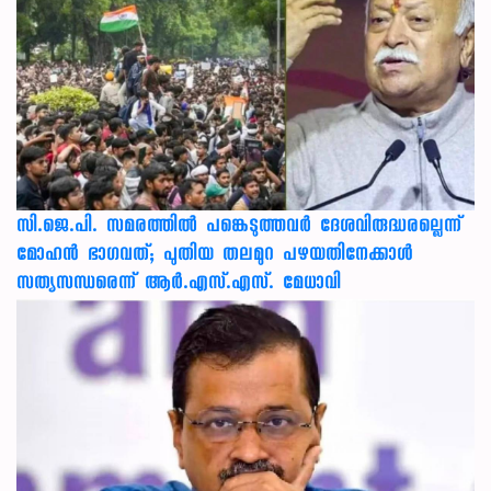
സി.ജെ.പി. സമരത്തിൽ പങ്കെടുത്തവർ ദേശവിരുദ്ധരല്ലെന്ന്
മോഹൻ ഭാഗവത്; പുതിയ തലമുറ പഴയതിനേക്കാൾ
സത്യസന്ധരെന്ന് ആർ.എസ്.എസ്. മേധാവി