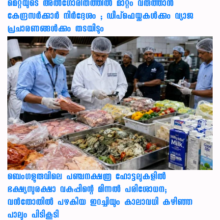
മെറ്റയുടെ അൽഗോരിതത്തിൽ മാറ്റം വരുത്താൻ
കേന്ദ്രസർക്കാർ നിർദ്ദേശം ; ഡീപ്‌ഫെയ്ക്കുകൾക്കും വ്യാജ
പ്രചാരണങ്ങൾക്കും തടയിടും
ബെംഗളൂരുവിലെ പഞ്ചനക്ഷത്ര ഹോട്ടലുകളിൽ
ഭക്ഷ്യസുരക്ഷാ വകുപ്പിന്റെ മിന്നൽ പരിശോധന;
വൻതോതിൽ പഴകിയ ഇറച്ചിയും കാലാവധി കഴിഞ്ഞ
പാലും പിടികൂടി