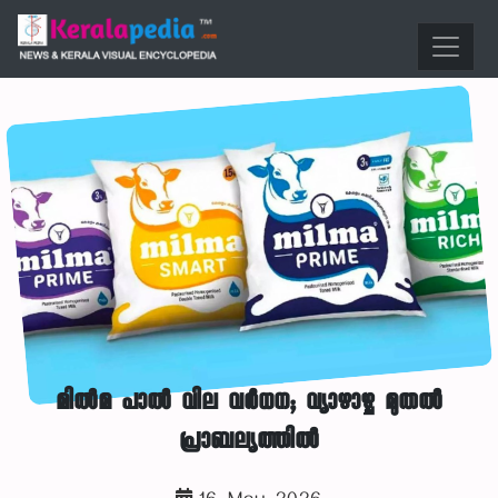
മിൽമ പാൽ വില വർധന; വ്യാഴാഴ്ച മുതൽ
പ്രാബല്യത്തിൽ