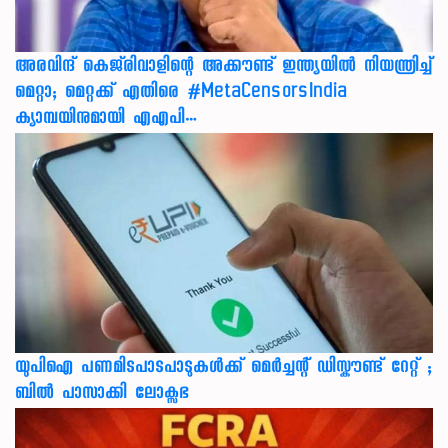
അരവിന്ദ് കെജ്‌രിവാളിന്റെ അക്കൗണ്ട് ഇന്ത്യയിൽ നിയന്ത്രിച്ച്
മെറ്റാ; മെറ്റക്ക് എതിരെ #MetaCensorsIndia
ക്യാമ്പയിനുമായി എഎപി…
യുപിഐ പണമിടപാടപാടുകൾക്ക് മെർച്ചന്റ് ഡിസ്കൗണ്ട് റേറ്റ് ;
ബിൽ പാസാക്കി ലോക്സഭ