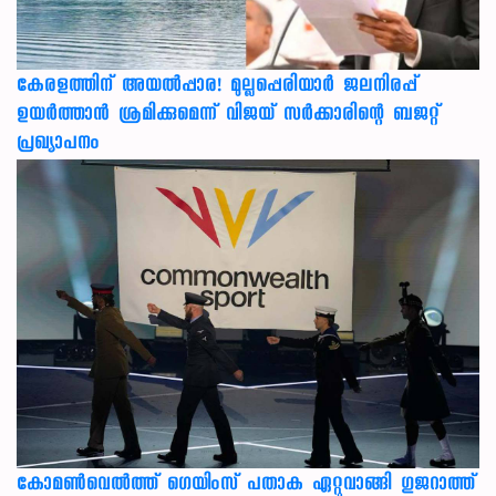
കേരളത്തിന് അ‌യൽപ്പാര! മുല്ലപ്പെരിയാർ ജലനിരപ്പ്
ഉയർത്താൻ ശ്രമിക്കുമെന്ന് വിജയ് സർക്കാരിന്റെ ബജറ്റ്
പ്രഖ്യാപനം
കോമൺവെൽത്ത് ഗെയിംസ് പതാക ഏറ്റുവാങ്ങി ഗുജറാത്ത്