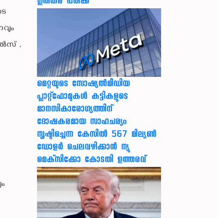
ഗുരുതര പരുക്ക്
ടെ
നവും
റൽസ് ,
മെറ്റയുടെ സോഷ്യല്‍മീഡിയ
പ്ലാറ്റ്‌ഫോമുകള്‍ കുട്ടികളുടെ
മാനസികാരോഗ്യത്തിന്
ദോഷകരമായ സാഹചര്യം
സൃഷ്ടിച്ചെന്ന കേസില്‍ 567 മില്യണ്‍
ഡോളര്‍ ചെലവഴിക്കാന്‍ ന്യൂ
മെക്‌സിക്കോ കോടതി ഉത്തരവ്
ും