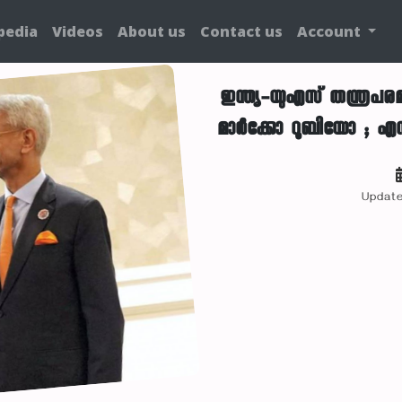
pedia
Videos
About us
Contact us
Account
ഇന്ത്യ-യുഎസ് തന്ത്രപര
മാർക്കോ റൂബിയോ ; എസ്
Update