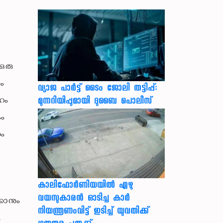
 ഒരു
ം
വ്യാജ പാർട്ട് ടൈം ജോലി തട്ടിപ്പ്:
ഹം
മുന്നറിയിപ്പുമായി ദുബൈ പൊലീസ്
കം
ും
കാലിഫോര്‍ണിയയില്‍ ഏഴു
വയസുകാരന്‍ ഓടിച്ച കാര്‍
കാനും
നിയന്ത്രണംവിട്ട് ഇടിച്ച് യുവതിക്ക്
.