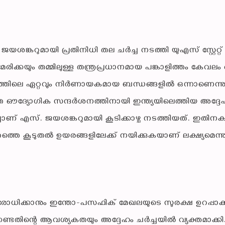
യശങ്കറുമായി പ്രതിനിധി തല ചർച്ച നടത്തി യുഎസ് സ്റ്റേറ്റ്
േരിക്കയും തമ്മിലുള്ള തന്ത്രപ്രധാനമായ പങ്കാളിത്തം കേവലം
കത്തിലെ ഏറ്റവും നിർണായകമായ ബന്ധങ്ങളിൽ ഒന്നാണെന്നു
്തെ ഔദ്യോഗിക സന്ദർശനത്തിനായി ഇന്ത്യയിലെത്തിയ അദ്ദേ
എസ്. ജയശങ്കറുമായി കൂടിക്കാഴ്ച നടത്തിയത്. ഇതിന
ത്തെ കൂടുതൽ ഉയരങ്ങളിലേക്ക് നയിക്കുകയാണ് ലക്ഷ്യമെന്ന
രോധിക്കാനും ഇന്തോ-പസഫിക് മേഖലയുടെ സുരക്ഷ ഉറപ്പാക്
േണ്ടതിന്റെ ആവശ്യകതയും അദ്ദേഹം ചർച്ചയിൽ വ്യക്തമാക്കി