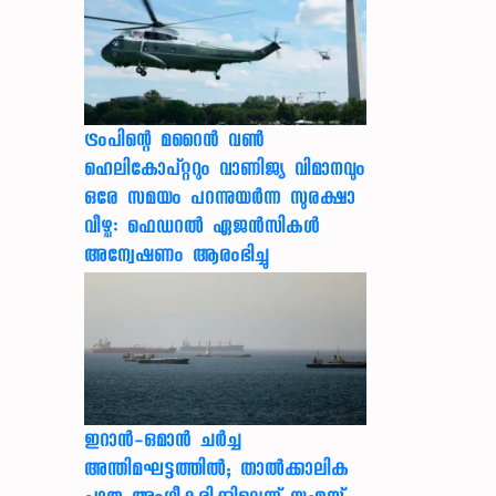
ട്രംപിന്റെ മറൈന്‍ വണ്‍
ഹെലികോപ്റ്ററും വാണിജ്യ വിമാനവും
ഒരേ സമയം പറന്നുയര്‍ന്ന സുരക്ഷാ
വീഴ്ച: ഫെഡറല്‍ ഏജന്‍സികള്‍
അന്വേഷണം ആരംഭിച്ചു
ഇറാന്‍-ഒമാന്‍ ചര്‍ച്ച
അന്തിമഘട്ടത്തില്‍; താല്‍ക്കാലിക