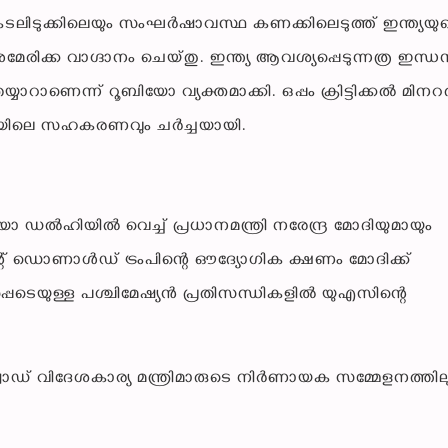
് കടലിടുക്കിലെയും സംഘർഷാവസ്ഥ കണക്കിലെടുത്ത് ഇന്ത്യയു
രിക്ക വാഗ്ദാനം ചെയ്തു. ഇന്ത്യ ആവശ്യപ്പെടുന്നത്ര ഇന്ധ
ാണെന്ന് റൂബിയോ വ്യക്തമാക്കി. ഒപ്പം ക്രിട്ടിക്കൽ മിന
വയിലെ സഹകരണവും ചർച്ചയായി.
യോ ഡൽഹിയിൽ വെച്ച് പ്രധാനമന്ത്രി നരേന്ദ്ര മോദിയുമായും
ിഡന്റ് ഡൊണാൾഡ് ട്രംപിന്റെ ഔദ്യോഗിക ക്ഷണം മോദിക്ക്
െയുള്ള പശ്ചിമേഷ്യൻ പ്രതിസന്ധികളിൽ യുഎസിന്റെ
്വാഡ് വിദേശകാര്യ മന്ത്രിമാരുടെ നിർണായക സമ്മേളനത്തില