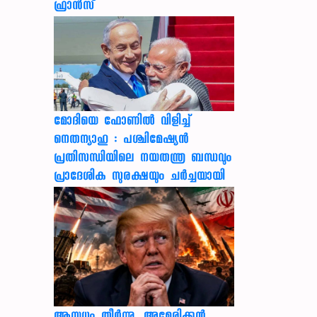
ഫ്രാൻസ്
മോദിയെ ഫോണിൽ വിളിച്ച്
നെതന്യാഹു : പശ്ചിമേഷ്യൻ
പ്രതിസന്ധിയിലെ നയതന്ത്ര ബന്ധവും
പ്രാദേശിക സുരക്ഷയും ചർച്ചയായി