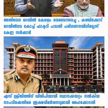
അതിവേഗ റെയിൽ കേരളം വേണ്ടെന്നുവച്ചു ; കഞ്ചിക്കോട്
റെയിൽവേ കോച്ച് ഫാക്ടറി പദ്ധതി പരിഗണനയിലില്ലെന്ന്
കേന്ദ്ര സർക്കാർ
എസ് ശ്രീജിത്തിന് ഡിജിപിയായി സ്ഥാനക്കയറ്റം നൽകിയ
നടപടിക്കെതിരെ രൂക്ഷവിമർശനവുമായി ഹൈക്കോടതി