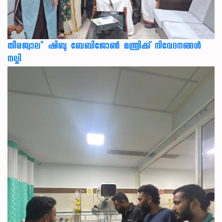
തീരജ്വാല" ഷിബു ബേബിജോൺ മന്ത്രിക്ക് നിവേദനങ്ങള്‍
നല്കി