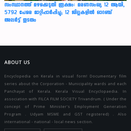
സംസ്ഥാനത്ത് മഴക്കെടുതി രൂക്ഷം: മരണസംഖ്യ 12 ആയി,
5792 പേരെ മാറ്റിപ്പാർപ്പിച്ചു; 12 ജില്ലകളിൽ ഓറഞ്ച്
അലർട്ട് തുടരും
ABOUT US
Encyclopedia on Kerala in visual form! Documentary film
series about the Corporation - Municipality wards and each
Panchayat of Kerala. Kerala Visual Encyclopaedia. In
association with FILCA FILM SOCIETY Trivandrum. ( Under the
concept of Prime Minister's Employment Generation
Program . Udyam MSME and GST registered) . Also
international - national - local news section.