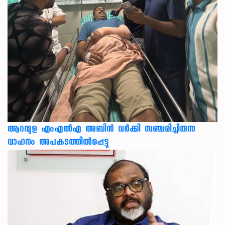
ആറന്മുള എംഎൽഎ അബിൻ വർക്കി സഞ്ചരിച്ചിരുന്ന
വാഹനം അപകടത്തിൽപ്പെട്ടു