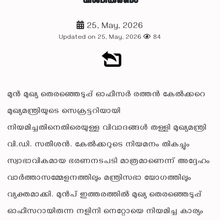
വിശദീകരണം
25, May, 2026
Updated on 25, May, 2026
84
മുൻ മുഖ്യ തെരഞ്ഞെടുപ്പ് ഓഫീസർ രത്തൻ കേൽക്കറെ
മുഖ്യമന്ത്രിയുടെ സെക്രട്ടറിയായി
നിയമിച്ചതിനെതിരെയുള്ള വിവാദങ്ങൾ തള്ളി മുഖ്യമന്ത്രി
വി.ഡി. സതീശൻ. കേൽക്കറുടെ നിയമനം തികച്ചും
സ്വാഭാവികമായ ഭരണനടപടി മാത്രമാണെന്ന് അദ്ദേഹം
വാർത്താസമ്മേളനത്തിലും മന്ത്രിസഭാ യോഗത്തിലും
വ്യക്തമാക്കി. മുൻപ് ഇത്തരത്തിൽ മുഖ്യ തെരഞ്ഞെടുപ്പ്
ഓഫീസറായിരുന്ന നളിനി നെറ്റോയെ നിയമിച്ച കാര്യം