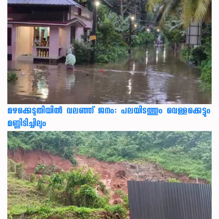
മഴക്കെടുതിയിൽ വലഞ്ഞ് ജനം: പലയിടത്തും വെള്ളക്കെട്ടും
മണ്ണിടിച്ചിലും