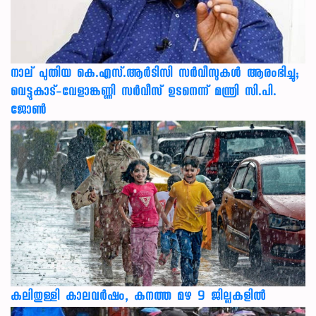
നാല് പുതിയ കെ.എസ്.ആർടിസി സർവീസുകൾ ആരംഭിച്ചു;
വെട്ടുകാട്-വേളാങ്കണ്ണി സർവീസ് ഉടനെന്ന് മന്ത്രി സി.പി.
ജോൺ
കലിതുള്ളി കാലവർഷം, കനത്ത മഴ 9 ജില്ലകളിൽ