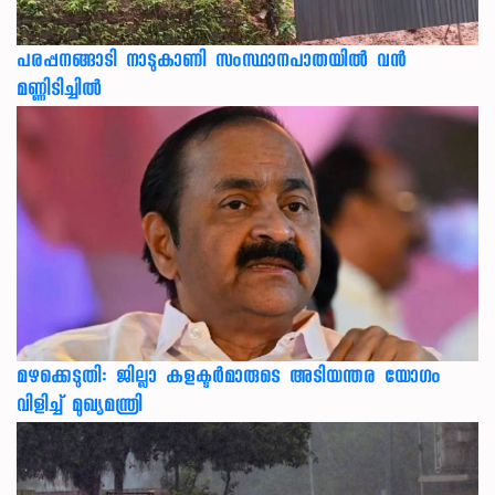
പരപ്പനങ്ങാടി നാടുകാണി സംസ്ഥാനപാതയില്‍ വന്‍
മണ്ണിടിച്ചില്‍
മഴക്കെടുതി: ജില്ലാ കളക്ടർമാരുടെ അടിയന്തര യോഗം
വിളിച്ച് മുഖ്യമന്ത്രി