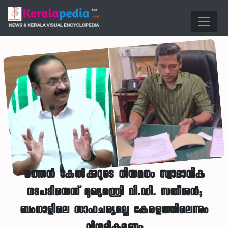
രത്തൻ കേൽക്കറുടെ നിയമനം സ്വാഭാവിക
നടപടിയെന്ന് മുഖ്യമന്ത്രി വി.ഡി. സതീശൻ;
ബംഗാളിലെ സാഹചര്യമല്ല കേരളത്തിലെന്നും