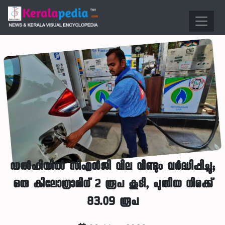
ഡൽഹിയിൽ സിഎൻജി വില വീണ്ടും വർദ്ധിപ്പിച്ചു;
ഒരു കിലോഗ്രാമിന് 2 രൂപ കൂടി, പുതിയ നിരക്ക്
83.09 രൂപ