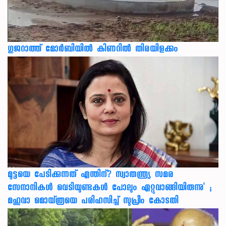
ഗുജറാത്ത് മോർബിയിൽ കിണറിൽ തിരയിളക്കം
മുട്ടയെ പേടിക്കുന്നത് എന്തിന്? സ്വാതന്ത്ര്യ സമര
സേനാനികൾ വെടിയുണ്ടകൾ പോലും ഏറ്റുവാങ്ങിയിരുന്നു' ;
മഹുവാ മൊയ്ത്രയെ പരിഹസിച്ച് സുപ്രീം കോടതി