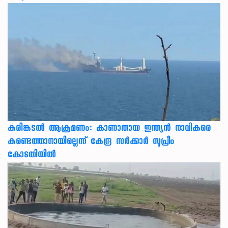
കരിങ്കടൽ ആക്രമണം: കാണാതായ ഇന്ത്യൻ നാവികരെ
കണ്ടെത്താനായില്ലെന്ന് കേന്ദ്ര സർക്കാർ സുപ്രീം
കോടതിയിൽ