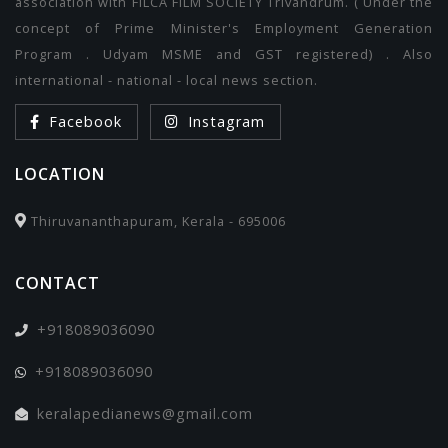
association with FILCA FILM SOCIETY Trivandrum. ( Under the
concept of Prime Minister's Employment Generation
Program . Udyam MSME and GST registered) . Also
international - national - local news section.
Facebook
Instagram
LOCATION
Thiruvananthapuram, Kerala - 695006
CONTACT
+918089036090
+918089036090
keralapedianews@gmail.com