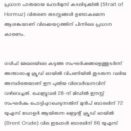
പ്രധാന പാതയായ ഹോർമുസ് കടലിടുക്കിൽ (Strait of
Hormuz) വിതരണ തടസ്സങ്ങൾ ഉണ്ടാകുമെന്ന
ആശങ്കയാണ് വിലക്കയറ്റത്തിന് പിന്നിലെ പ്രധാന
കാരണം.
ഗൾഫ് മേഖലയിലെ കടുത്ത സംഘർഷങ്ങളെത്തുടർന്ന്
അന്താരാഷ്ട്ര ക്രൂഡ് ഓയിൽ വിപണിയിൽ തുടരുന്ന വലിയ
അസ്ഥിരതയാണ് ഈ പുതിയ വിലവർദ്ധനവിന്
വഴിവെച്ചത്. ഫെബ്രുവരി 28-ന് മിഡിൽ ഈസ്റ്റ്
സംഘർഷം പൊട്ടിപ്പുറപ്പെടുന്നതിന് മുൻപ് ബാരലിന് 72
യുഎസ് ഡോളർ ആയിരുന്ന ബ്രെന്റ് ക്രൂഡ് ഓയിൽ
(Brent Crude) വില ഇപ്പോൾ ബാരലിന് 86 യുഎസ്