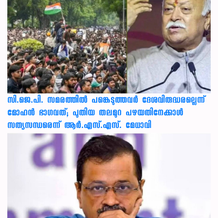
സി.ജെ.പി. സമരത്തിൽ പങ്കെടുത്തവർ ദേശവിരുദ്ധരല്ലെന്ന്
മോഹൻ ഭാഗവത്; പുതിയ തലമുറ പഴയതിനേക്കാൾ
സത്യസന്ധരെന്ന് ആർ.എസ്.എസ്. മേധാവി