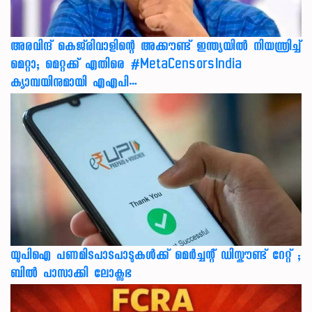
അരവിന്ദ് കെജ്‌രിവാളിന്റെ അക്കൗണ്ട് ഇന്ത്യയിൽ നിയന്ത്രിച്ച്
മെറ്റാ; മെറ്റക്ക് എതിരെ #MetaCensorsIndia
ക്യാമ്പയിനുമായി എഎപി…
യുപിഐ പണമിടപാടപാടുകൾക്ക് മെർച്ചന്റ് ഡിസ്കൗണ്ട് റേറ്റ് ;
ബിൽ പാസാക്കി ലോക്സഭ