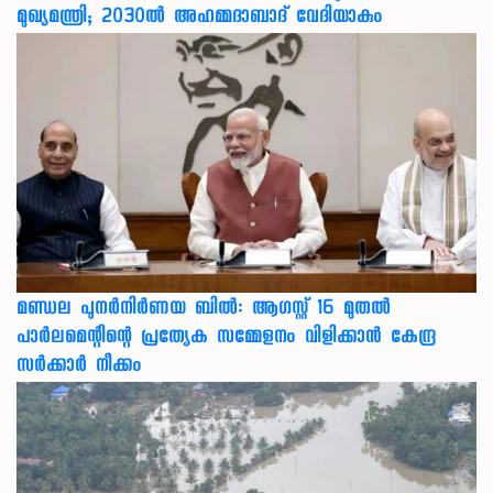
മുഖ്യമന്ത്രി; 2030ൽ അഹമ്മദാബാദ് വേദിയാകും
മണ്ഡല പുനർനിർണയ ബിൽ: ആഗസ്റ്റ് 16 മുതൽ
പാർലമെന്റിന്റെ പ്രത്യേക സമ്മേളനം വിളിക്കാൻ കേന്ദ്ര
സർക്കാർ നീക്കം