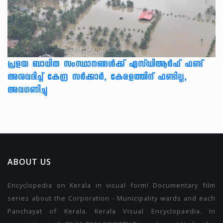
പ്രളയ ബാധിത സംസ്ഥാനങ്ങൾക്ക് എസ്ഡിആർഫ് ഫണ്ട്
അനുവദിച്ച് കേന്ദ്ര സര്‍ക്കാര്‍, കേരളത്തിന് ഫണ്ടില്ല,
അവഗണിച്ചു
ABOUT US
Encyclopedia on Kerala in visual form! Documentary film
series about the Corporation - Municipality wards and each
Panchayat of Kerala. Kerala Visual Encyclopaedia. In