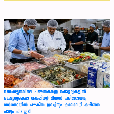
ബെംഗളൂരുവിലെ പഞ്ചനക്ഷത്ര ഹോട്ടലുകളിൽ
ഭക്ഷ്യസുരക്ഷാ വകുപ്പിന്റെ മിന്നൽ പരിശോധന;
വൻതോതിൽ പഴകിയ ഇറച്ചിയും കാലാവധി കഴിഞ്ഞ
പാലും പിടികൂടി