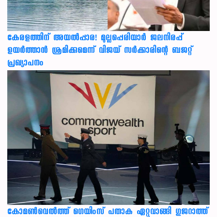
കേരളത്തിന് അ‌യൽപ്പാര! മുല്ലപ്പെരിയാർ ജലനിരപ്പ്
ഉയർത്താൻ ശ്രമിക്കുമെന്ന് വിജയ് സർക്കാരിന്റെ ബജറ്റ്
പ്രഖ്യാപനം
കോമൺവെൽത്ത് ഗെയിംസ് പതാക ഏറ്റുവാങ്ങി ഗുജറാത്ത്