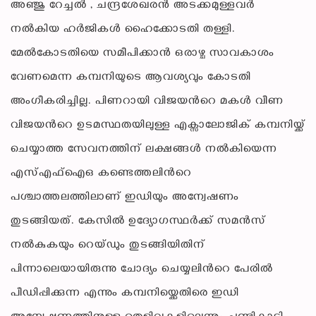
അഞ്ജു റേച്ചൽ , ചന്ദ്രശേഖരൻ അടക്കമുള്ളവർ
നൽകിയ ഹർജികൾ ഹൈക്കോടതി തള്ളി.
മേൽകോടതിയെ സമീപിക്കാൻ ഒരാഴ്ച സാവകാശം
വേണമെന്ന കമ്പനിയുടെ ആവശ്യവും കോടതി
അംഗീകരിച്ചില്ല. പിണറായി വിജയന്‍റെ മകൾ വീണ
വിജയന്‍റെ ഉടമസ്ഥതയിലുള്ള എക്സാലോജിക് കമ്പനിയ്ക്ക്
ചെയ്യാത്ത സേവനത്തിന് ലക്ഷങ്ങൾ നൽകിയെന്ന
എസ്എഫ്ഐഒ കണ്ടെത്തലിന്‍റെ
പശ്ചാത്തലത്തിലാണ് ഇഡിയും അന്വേഷണം
തുടങ്ങിയത്. കേസിൽ ഉദ്യോഗസ്ഥർക്ക് സമൻസ്
നൽകുകയും റെയ്ഡും തുടങ്ങിയിതിന്
പിന്നാലെയായിരുന്നു ചോദ്യം ചെയ്യലിന്‍റെ പേരിൽ
പീഡിപ്പിക്കുന്ന എന്നും കമ്പനിയ്ക്കെതിരെ ഇഡി