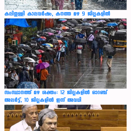
കലിതുള്ളി കാലവർഷം, കനത്ത മഴ 9 ജില്ലകളിൽ
സംസ്ഥാനത്ത് മഴ ശക്തം: 12 ജില്ലകളിൽ ഓറഞ്ച്
അലർട്ട്, 10 ജില്ലകളിൽ ഇന്ന് അവധി