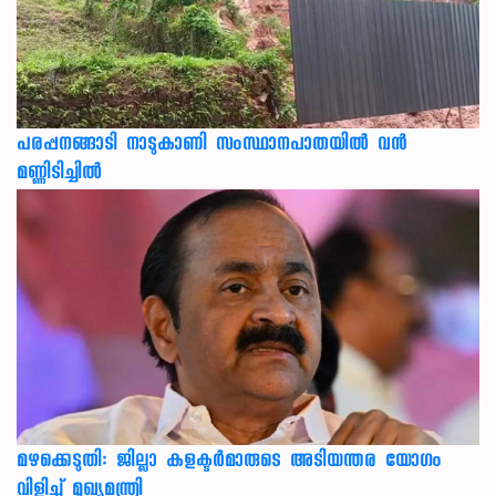
പരപ്പനങ്ങാടി നാടുകാണി സംസ്ഥാനപാതയില്‍ വന്‍
മണ്ണിടിച്ചില്‍
മഴക്കെടുതി: ജില്ലാ കളക്ടർമാരുടെ അടിയന്തര യോഗം
വിളിച്ച് മുഖ്യമന്ത്രി