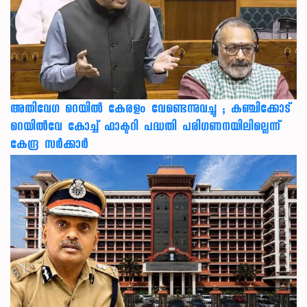
അതിവേഗ റെയിൽ കേരളം വേണ്ടെന്നുവച്ചു ; കഞ്ചിക്കോട്
റെയിൽവേ കോച്ച് ഫാക്ടറി പദ്ധതി പരിഗണനയിലില്ലെന്ന്
കേന്ദ്ര സർക്കാർ