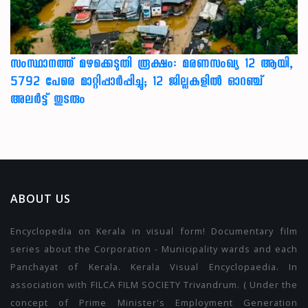
സംസ്ഥാനത്ത് മഴക്കെടുതി രൂക്ഷം: മരണസംഖ്യ 12 ആയി,
5792 പേരെ മാറ്റിപ്പാർപ്പിച്ചു; 12 ജില്ലകളിൽ ഓറഞ്ച്
അലർട്ട് തുടരും
ABOUT US
Encyclopedia on Kerala in visual form! Documentary film
series about the Corporation - Municipality wards and each
Panchayat of Kerala. Kerala Visual Encyclopaedia. In
association with FILCA FILM SOCIETY Trivandrum. ( Under the
concept of Prime Minister's Employment Generation