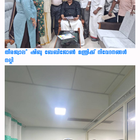
തീരജ്വാല" ഷിബു ബേബിജോൺ മന്ത്രിക്ക് നിവേദനങ്ങള്‍
നല്കി