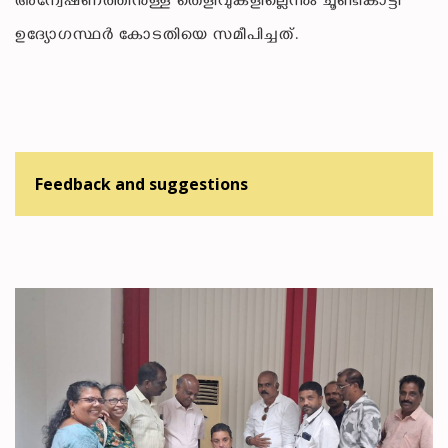
അന്വേഷണത്തിനുള്ള തെളിവുകളില്ലെന്നും ചൂണ്ടികാട്ടി
ഉദ്യോഗസ്ഥർ കോടതിയെ സമീപിച്ചത്.
Feedback and suggestions