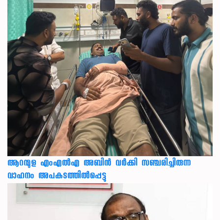
ആറന്മുള എംഎൽഎ അബിൻ വർക്കി സഞ്ചരിച്ചിരുന്ന
വാഹനം അപകടത്തിൽപ്പെട്ടു