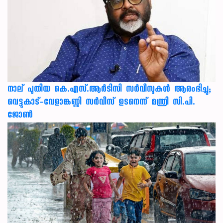
നാല് പുതിയ കെ.എസ്.ആർടിസി സർവീസുകൾ ആരംഭിച്ചു;
വെട്ടുകാട്-വേളാങ്കണ്ണി സർവീസ് ഉടനെന്ന് മന്ത്രി സി.പി.
ജോൺ