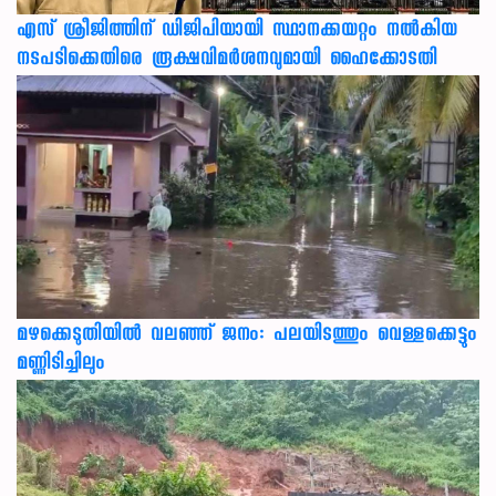
എസ് ശ്രീജിത്തിന് ഡിജിപിയായി സ്ഥാനക്കയറ്റം നൽകിയ
നടപടിക്കെതിരെ രൂക്ഷവിമർശനവുമായി ഹൈക്കോടതി
മഴക്കെടുതിയിൽ വലഞ്ഞ് ജനം: പലയിടത്തും വെള്ളക്കെട്ടും
മണ്ണിടിച്ചിലും