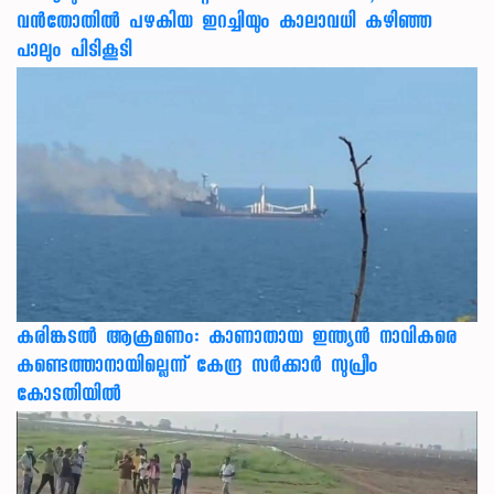
വൻതോതിൽ പഴകിയ ഇറച്ചിയും കാലാവധി കഴിഞ്ഞ
പാലും പിടികൂടി
കരിങ്കടൽ ആക്രമണം: കാണാതായ ഇന്ത്യൻ നാവികരെ
കണ്ടെത്താനായില്ലെന്ന് കേന്ദ്ര സർക്കാർ സുപ്രീം
കോടതിയിൽ