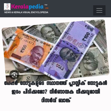
പേപ്പർ നോട്ടുകളുടെ സ്ഥാനത്ത് പ്ലാസ്റ്റിക് നോട്ടുകൾ
ഇടം പിടിക്കുമോ? നിർണായക നീക്കവുമായി
റിസർവ് ബാങ്ക്