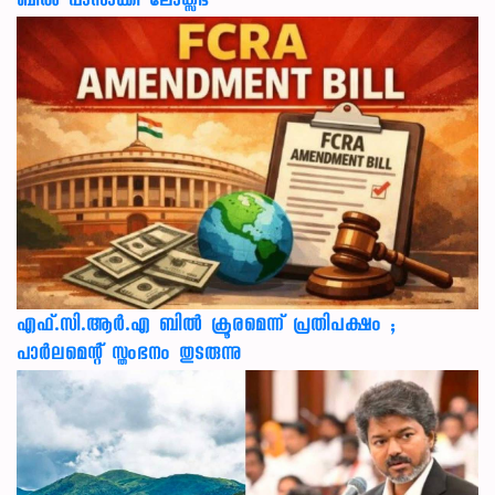
ബിൽ പാസാക്കി ലോക്സഭ
എഫ്.സി.ആർ.എ ബിൽ ക്രൂരമെന്ന് പ്രതിപക്ഷം ;
പാർലമെന്റ് സ്തംഭനം തുടരുന്നു