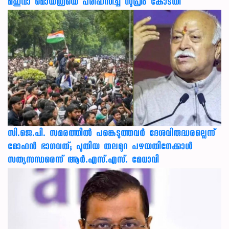
മഹുവാ മൊയ്ത്രയെ പരിഹസിച്ച് സുപ്രീം കോടതി
സി.ജെ.പി. സമരത്തിൽ പങ്കെടുത്തവർ ദേശവിരുദ്ധരല്ലെന്ന്
മോഹൻ ഭാഗവത്; പുതിയ തലമുറ പഴയതിനേക്കാൾ
സത്യസന്ധരെന്ന് ആർ.എസ്.എസ്. മേധാവി