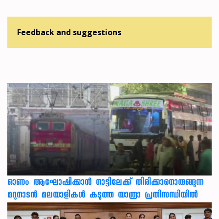
Feedback and suggestions
ഓണം ആഘോഷിക്കാൻ നാട്ടിലേക്ക് തിരിക്കാനൊരുങ്ങുന്ന
മറുനാടൻ മലയാളികൾ കടുത്ത യാത്രാ പ്രതിസന്ധിയിൽ