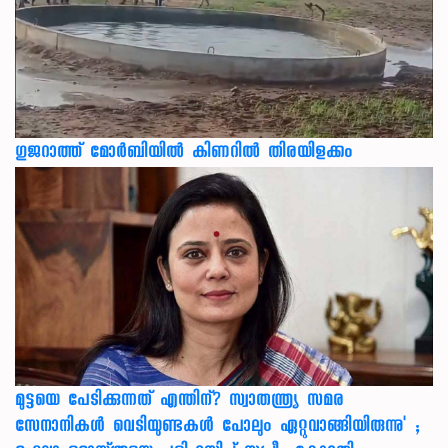
ഗുജറാത്ത് മോർബിയിൽ കിണറിൽ തിരയിളക്കം
മുട്ടയെ പേടിക്കുന്നത് എന്തിന്? സ്വാതന്ത്ര്യ സമര
സേനാനികൾ വെടിയുണ്ടകൾ പോലും ഏറ്റുവാങ്ങിയിരുന്നു' ;