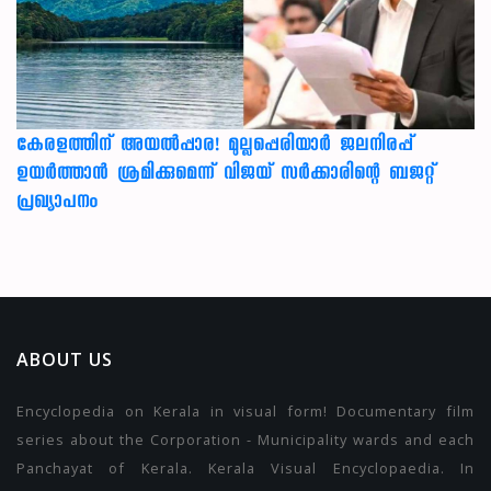
കേരളത്തിന് അ‌യൽപ്പാര! മുല്ലപ്പെരിയാർ ജലനിരപ്പ്
ഉയർത്താൻ ശ്രമിക്കുമെന്ന് വിജയ് സർക്കാരിന്റെ ബജറ്റ്
പ്രഖ്യാപനം
ABOUT US
Encyclopedia on Kerala in visual form! Documentary film
series about the Corporation - Municipality wards and each
Panchayat of Kerala. Kerala Visual Encyclopaedia. In