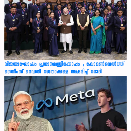
വിജയാഘോഷം പ്രധാനമന്ത്രിക്കൊപ്പം ; കോമൺവെൽത്ത്
ഗെയിംസ് മെഡൽ ജേതാക്കളെ ആദരിച്ച് മോദി