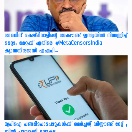
അരവിന്ദ് കെജ്‌രിവാളിന്റെ അക്കൗണ്ട് ഇന്ത്യയിൽ നിയന്ത്രിച്ച്
മെറ്റാ; മെറ്റക്ക് എതിരെ #MetaCensorsIndia
ക്യാമ്പയിനുമായി എഎപി…
യുപിഐ പണമിടപാടപാടുകൾക്ക് മെർച്ചന്റ് ഡിസ്കൗണ്ട് റേറ്റ് ;