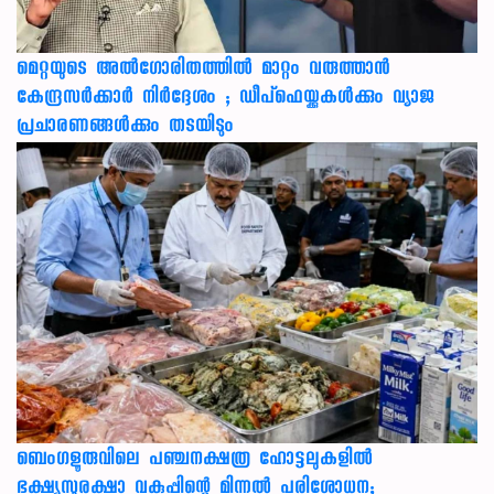
മെറ്റയുടെ അൽഗോരിതത്തിൽ മാറ്റം വരുത്താൻ
കേന്ദ്രസർക്കാർ നിർദ്ദേശം ; ഡീപ്‌ഫെയ്ക്കുകൾക്കും വ്യാജ
പ്രചാരണങ്ങൾക്കും തടയിടും
ബെംഗളൂരുവിലെ പഞ്ചനക്ഷത്ര ഹോട്ടലുകളിൽ
ഭക്ഷ്യസുരക്ഷാ വകുപ്പിന്റെ മിന്നൽ പരിശോധന;