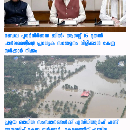
മണ്ഡല പുനർനിർണയ ബിൽ: ആഗസ്റ്റ് 16 മുതൽ
പാർലമെന്റിന്റെ പ്രത്യേക സമ്മേളനം വിളിക്കാൻ കേന്ദ്ര
സർക്കാർ നീക്കം
പ്രളയ ബാധിത സംസ്ഥാനങ്ങൾക്ക് എസ്ഡിആർഫ് ഫണ്ട്