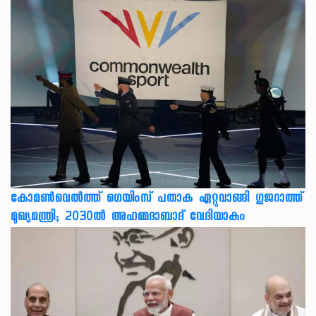
കോമൺവെൽത്ത് ഗെയിംസ് പതാക ഏറ്റുവാങ്ങി ഗുജറാത്ത്
മുഖ്യമന്ത്രി; 2030ൽ അഹമ്മദാബാദ് വേദിയാകും