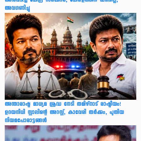
അനുവദിച്ച് കേന്ദ്ര സര്‍ക്കാര്‍, കേരളത്തിന് ഫണ്ടില്ല,
അവഗണിച്ചു
അന്താരാഷ്ട്ര മാധ്യമ ശ്രദ്ധ നേടി തമിഴ്‌നാട് രാഷ്ട്രീയം!
ഉദയനിധി സ്റ്റാലിന്റെ അറസ്റ്റ്, കാവേരി തർക്കം, പുതിയ
നിയമപോരാട്ടങ്ങൾ