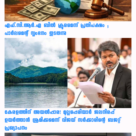
എഫ്.സി.ആർ.എ ബിൽ ക്രൂരമെന്ന് പ്രതിപക്ഷം ;
പാർലമെന്റ് സ്തംഭനം തുടരുന്നു
കേരളത്തിന് അ‌യൽപ്പാര! മുല്ലപ്പെരിയാർ ജലനിരപ്പ്
ഉയർത്താൻ ശ്രമിക്കുമെന്ന് വിജയ് സർക്കാരിന്റെ ബജറ്റ്
പ്രഖ്യാപനം