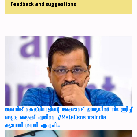
Feedback and suggestions
അരവിന്ദ് കെജ്‌രിവാളിന്റെ അക്കൗണ്ട് ഇന്ത്യയിൽ നിയന്ത്രിച്ച്
മെറ്റാ; മെറ്റക്ക് എതിരെ #MetaCensorsIndia
ക്യാമ്പയിനുമായി എഎപി…