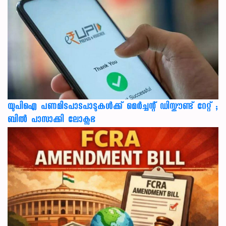
യുപിഐ പണമിടപാടപാടുകൾക്ക് മെർച്ചന്റ് ഡിസ്കൗണ്ട് റേറ്റ് ;
ബിൽ പാസാക്കി ലോക്സഭ