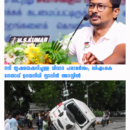
നടി തൃഷയെക്കുറിച്ചുള്ള വിവാദ പരാമർശം; ഡിഎംകെ
നേതാവ് ഉദയനിധി സ്റ്റാലിൻ അറസ്റ്റിൽ