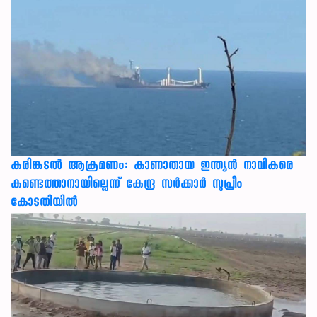
കരിങ്കടൽ ആക്രമണം: കാണാതായ ഇന്ത്യൻ നാവികരെ
കണ്ടെത്താനായില്ലെന്ന് കേന്ദ്ര സർക്കാർ സുപ്രീം
കോടതിയിൽ