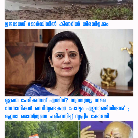
ഗുജറാത്ത് മോർബിയിൽ കിണറിൽ തിരയിളക്കം
മുട്ടയെ പേടിക്കുന്നത് എന്തിന്? സ്വാതന്ത്ര്യ സമര
സേനാനികൾ വെടിയുണ്ടകൾ പോലും ഏറ്റുവാങ്ങിയിരുന്നു' ;
മഹുവാ മൊയ്ത്രയെ പരിഹസിച്ച് സുപ്രീം കോടതി