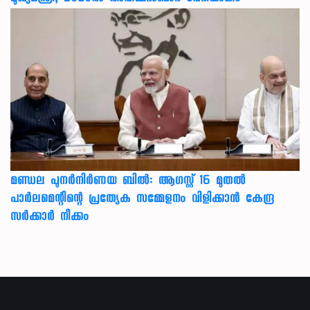
മണ്ഡല പുനർനിർണയ ബിൽ: ആഗസ്റ്റ് 16 മുതൽ
പാർലമെന്റിന്റെ പ്രത്യേക സമ്മേളനം വിളിക്കാൻ കേന്ദ്ര
സർക്കാർ നീക്കം