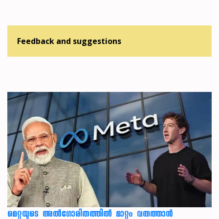
Feedback and suggestions
മെറ്റയുടെ അൽഗോരിതത്തിൽ മാറ്റം വരുത്താൻ