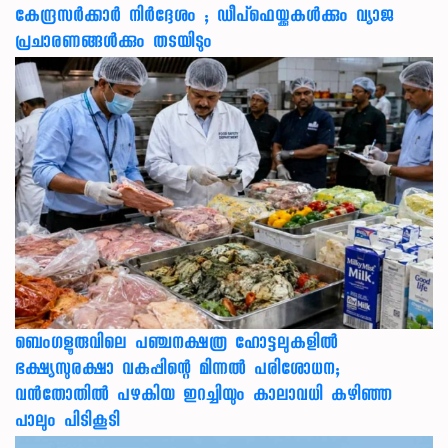
കേന്ദ്രസർക്കാർ നിർദ്ദേശം ; ഡീപ്‌ഫെയ്ക്കുകൾക്കും വ്യാജ
പ്രചാരണങ്ങൾക്കും തടയിടും
ബെംഗളൂരുവിലെ പഞ്ചനക്ഷത്ര ഹോട്ടലുകളിൽ
ഭക്ഷ്യസുരക്ഷാ വകുപ്പിന്റെ മിന്നൽ പരിശോധന;
വൻതോതിൽ പഴകിയ ഇറച്ചിയും കാലാവധി കഴിഞ്ഞ
പാലും പിടികൂടി