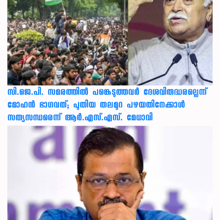
സി.ജെ.പി. സമരത്തിൽ പങ്കെടുത്തവർ ദേശവിരുദ്ധരല്ലെന്ന്
മോഹൻ ഭാഗവത്; പുതിയ തലമുറ പഴയതിനേക്കാൾ
സത്യസന്ധരെന്ന് ആർ.എസ്.എസ്. മേധാവി