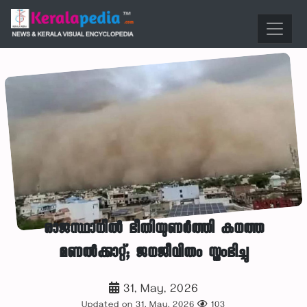
രാജസ്ഥാനിൽ ഭീതിയുണർത്തി കനത്ത
മണൽക്കാറ്റ്; ജനജീവിതം സ്തംഭിച്ചു
31, May, 2026
Updated on 31, May, 2026
103