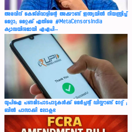
അരവിന്ദ് കെജ്‌രിവാളിന്റെ അക്കൗണ്ട് ഇന്ത്യയിൽ നിയന്ത്രിച്ച്
മെറ്റാ; മെറ്റക്ക് എതിരെ #MetaCensorsIndia
ക്യാമ്പയിനുമായി എഎപി…
യുപിഐ പണമിടപാടപാടുകൾക്ക് മെർച്ചന്റ് ഡിസ്കൗണ്ട് റേറ്റ് ;
ബിൽ പാസാക്കി ലോക്സഭ