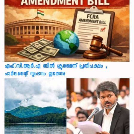
എഫ്.സി.ആർ.എ ബിൽ ക്രൂരമെന്ന് പ്രതിപക്ഷം ;
പാർലമെന്റ് സ്തംഭനം തുടരുന്നു