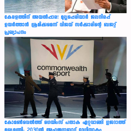
കേരളത്തിന് അ‌യൽപ്പാര! മുല്ലപ്പെരിയാർ ജലനിരപ്പ്
ഉയർത്താൻ ശ്രമിക്കുമെന്ന് വിജയ് സർക്കാരിന്റെ ബജറ്റ്
പ്രഖ്യാപനം
കോമൺവെൽത്ത് ഗെയിംസ് പതാക ഏറ്റുവാങ്ങി ഗുജറാത്ത്
മുഖ്യമന്ത്രി; 2030ൽ അഹമ്മദാബാദ് വേദിയാകും