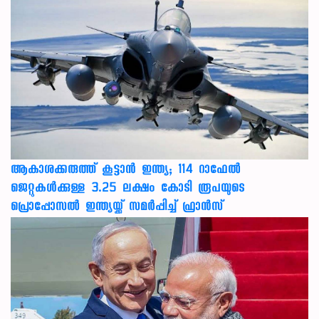
ആകാശക്കരുത്ത് കൂട്ടാൻ ഇന്ത്യ; 114 റാഫേൽ
ജെറ്റുകൾക്കുള്ള 3.25 ലക്ഷം കോടി രൂപയുടെ
പ്രൊപ്പോസൽ ഇന്ത്യയ്ക്ക് സമർപ്പിച്ച് ഫ്രാൻസ്