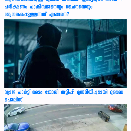
ആണവശേഷിയുള്ള പുതിയ കരുത്ത്: ഇന്ത്യയുടെ അഗ്നി-4
പരീക്ഷണം പാകിസ്ഥാനെയും ചൈനയെയും
ആശങ്കപ്പെടുത്തുന്നത് എങ്ങനെ?
വ്യാജ പാർട്ട് ടൈം ജോലി തട്ടിപ്പ്: മുന്നറിയിപ്പുമായി ദുബൈ
പൊലീസ്