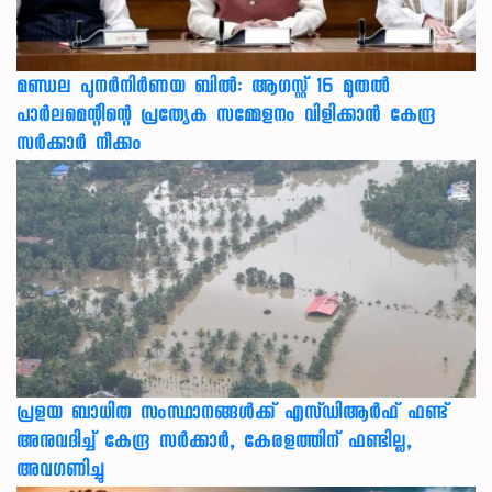
മണ്ഡല പുനർനിർണയ ബിൽ: ആഗസ്റ്റ് 16 മുതൽ
പാർലമെന്റിന്റെ പ്രത്യേക സമ്മേളനം വിളിക്കാൻ കേന്ദ്ര
സർക്കാർ നീക്കം
പ്രളയ ബാധിത സംസ്ഥാനങ്ങൾക്ക് എസ്ഡിആർഫ് ഫണ്ട്
അനുവദിച്ച് കേന്ദ്ര സര്‍ക്കാര്‍, കേരളത്തിന് ഫണ്ടില്ല,
അവഗണിച്ചു