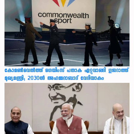
കോമൺവെൽത്ത് ഗെയിംസ് പതാക ഏറ്റുവാങ്ങി ഗുജറാത്ത്
മുഖ്യമന്ത്രി; 2030ൽ അഹമ്മദാബാദ് വേദിയാകും