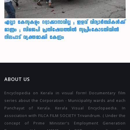
എല്ലാ കേസുകളും റദ്ദാക്കാനാവില്ല ; ഇളവ് വിദ്യാർത്ഥികൾക്ക്
മാത്രം ; സിജെപി പ്രതിഷേധത്തിൽ സുപ്രീംകോടതിയിൽ
നിലപാട് വ്യക്തമാക്കി കേന്ദ്രം
ABOUT US
Encyclopedia on Kerala in visual form! Documentary film
series about the Corporation - Municipality wards and each
Panchayat of Kerala. Kerala Visual Encyclopaedia. In
association with FILCA FILM SOCIETY Trivandrum. ( Under the
concept of Prime Minister's Employment Generation