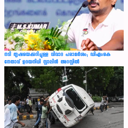
നടി തൃഷയെക്കുറിച്ചുള്ള വിവാദ പരാമർശം; ഡിഎംകെ
നേതാവ് ഉദയനിധി സ്റ്റാലിൻ അറസ്റ്റിൽ