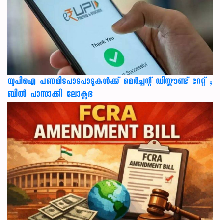
യുപിഐ പണമിടപാടപാടുകൾക്ക് മെർച്ചന്റ് ഡിസ്കൗണ്ട് റേറ്റ് ;
ബിൽ പാസാക്കി ലോക്സഭ