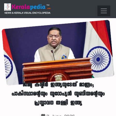
ജമ്മു കശ്മീർ ഇന്ത്യയുടേത് മാത്രം;
പാകിസ്ഥാന്റെയും യൂറോപ്യൻ യൂണിയന്റെയും
പ്രസ്താവന തള്ളി ഇന്ത്യ