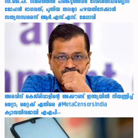
സി.ജെ.പി. സമരത്തിൽ പങ്കെടുത്തവർ ദേശവിരുദ്ധരല്ലെന്ന്
മോഹൻ ഭാഗവത്; പുതിയ തലമുറ പഴയതിനേക്കാൾ
സത്യസന്ധരെന്ന് ആർ.എസ്.എസ്. മേധാവി
അരവിന്ദ് കെജ്‌രിവാളിന്റെ അക്കൗണ്ട് ഇന്ത്യയിൽ നിയന്ത്രിച്ച്
മെറ്റാ; മെറ്റക്ക് എതിരെ #MetaCensorsIndia
ക്യാമ്പയിനുമായി എഎപി…