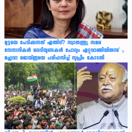
മുട്ടയെ പേടിക്കുന്നത് എന്തിന്? സ്വാതന്ത്ര്യ സമര
സേനാനികൾ വെടിയുണ്ടകൾ പോലും ഏറ്റുവാങ്ങിയിരുന്നു' ;
മഹുവാ മൊയ്ത്രയെ പരിഹസിച്ച് സുപ്രീം കോടതി