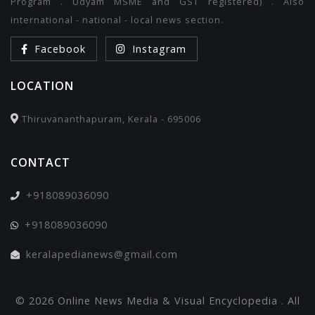
Program . Udyam MSME and GST registered) . Also
international - national - local news section.
Facebook
Instagram
LOCATION
Thiruvananthapuram, Kerala - 695006
CONTACT
+918089036090
+918089036090
keralapedianews@gmail.com
© 2026 Online News Media & Visual Encyclopedia . All