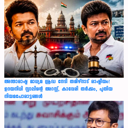
അന്താരാഷ്ട്ര മാധ്യമ ശ്രദ്ധ നേടി തമിഴ്‌നാട് രാഷ്ട്രീയം!
ഉദയനിധി സ്റ്റാലിന്റെ അറസ്റ്റ്, കാവേരി തർക്കം, പുതിയ
നിയമപോരാട്ടങ്ങൾ