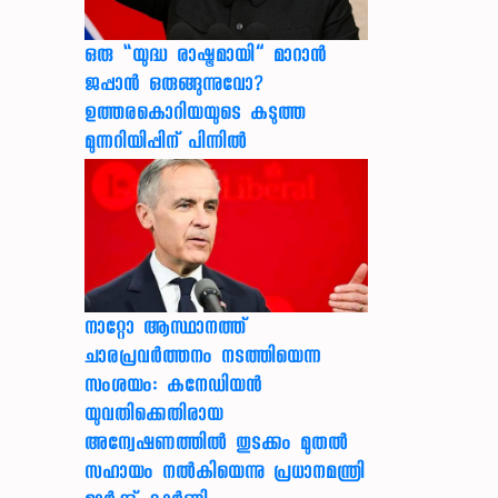
ഒരു “യുദ്ധ രാഷ്ട്രമായി” മാറാൻ
ജപ്പാൻ ഒരുങ്ങുന്നുവോ?
ഉത്തരകൊറിയയുടെ കടുത്ത
മുന്നറിയിപ്പിന് പിന്നിൽ
നാറ്റോ ആസ്ഥാനത്ത്
ചാരപ്രവര്‍ത്തനം നടത്തിയെന്ന
സംശയം: കനേഡിയന്‍
യുവതിക്കെതിരായ
അന്വേഷണത്തില്‍ തുടക്കം മുതല്‍
സഹായം നല്‍കിയെന്നു പ്രധാനമന്ത്രി