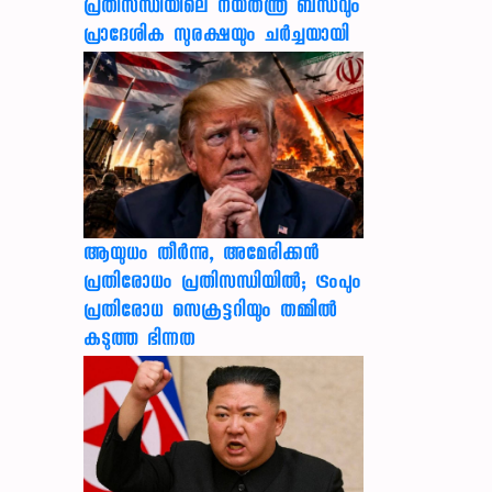
പ്രതിസന്ധിയിലെ നയതന്ത്ര ബന്ധവും
പ്രാദേശിക സുരക്ഷയും ചർച്ചയായി
ആയുധം തീർന്നു, അമേരിക്കൻ
പ്രതിരോധം പ്രതിസന്ധിയിൽ; ട്രംപും
പ്രതിരോധ സെക്രട്ടറിയും തമ്മിൽ
കടുത്ത ഭിന്നത