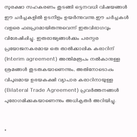
സുരക്ഷാ സഹകരണം തുടങ്ങി ഒട്ടനവധി വിഷയങ്ങൾ
ഈ ചർച്ചകളിൽ ഉടനീളം ഉയർന്നുവന്നു.ഈ ചർച്ചകൾ
വളരെ ഫലപ്രദമായിരുന്നുവെന്ന് ഇരുവിഭാഗവും
വിശേഷിപ്പിച്ചു. ഇരുരാജ്യങ്ങൾക്കും പരസ്പര
പ്രയോജനകരമായ ഒരു താൽക്കാലിക കരാറിന്
(Interim agreement) അന്തിമരൂപം നൽകാനുള്ള
ശ്രമങ്ങൾ തുടരുകയാണെന്നും, അതിനോടൊപ്പം
വിപുലമായ ഉഭയകക്ഷി വ്യാപാര കരാറിനായുള്ള
(Bilateral Trade Agreement) പ്രവർത്തനങ്ങൾ
പുരോഗമിക്കുകയാണെന്നും അധികൃതർ അറിയിച്ചു.
"