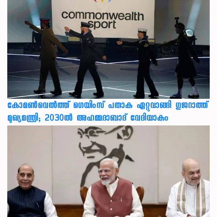
കോമൺവെൽത്ത് ഗെയിംസ് പതാക ഏറ്റുവാങ്ങി ഗുജറാത്ത്
മുഖ്യമന്ത്രി; 2030ൽ അഹമ്മദാബാദ് വേദിയാകും