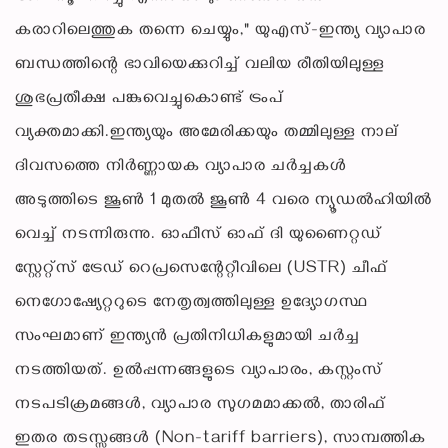
കരാറിലെത്തുക തന്നെ ചെയ്യും," യുഎസ്-ഇന്ത്യ വ്യാപാര
ബന്ധത്തിന്റെ ഭാവിയെക്കുറിച്ച് വലിയ രീതിയിലുള്ള
ശുഭപ്രതീക്ഷ പങ്കുവെച്ചുകൊണ്ട് ട്രംപ്
വ്യക്തമാക്കി.ഇന്ത്യയും അമേരിക്കയും തമ്മിലുള്ള നാല്
ദിവസത്തെ നിർണ്ണായക വ്യാപാര ചർച്ചകൾ
അടുത്തിടെ ജൂൺ 1 മുതൽ ജൂൺ 4 വരെ ന്യൂഡൽഹിയിൽ
വെച്ച് നടന്നിരുന്നു. ഓഫീസ് ഓഫ് ദി യുണൈറ്റഡ്
സ്റ്റേറ്റ്സ് ട്രേഡ് റെപ്രസെന്റേറ്റീവിലെ (USTR) ചീഫ്
നെഗോഷ്യേറ്ററുടെ നേതൃത്വത്തിലുള്ള ഉദ്യോഗസ്ഥ
സംഘമാണ് ഇന്ത്യൻ പ്രതിനിധികളുമായി ചർച്ച
നടത്തിയത്. ഉൽപ്പന്നങ്ങളുടെ വ്യാപാരം, കസ്റ്റംസ്
നടപടിക്രമങ്ങൾ, വ്യാപാര സുഗമമാക്കൽ, താരിഫ്
ഇതര തടസ്സങ്ങൾ (Non-tariff barriers), സാമ്പത്തിക