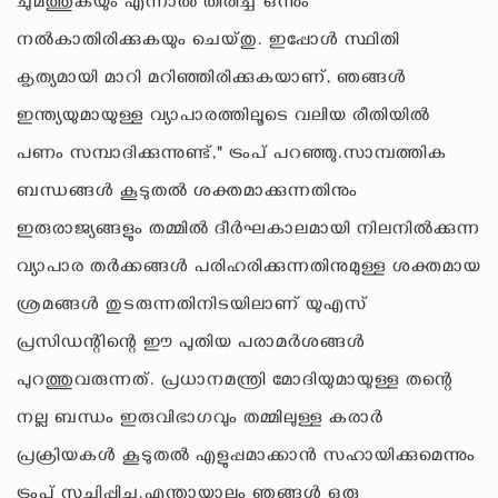
ചുമത്തുകയും എന്നാൽ തിരിച്ച് ഒന്നും
നൽകാതിരിക്കുകയും ചെയ്തു. ഇപ്പോൾ സ്ഥിതി
കൃത്യമായി മാറി മറിഞ്ഞിരിക്കുകയാണ്, ഞങ്ങൾ
ഇന്ത്യയുമായുള്ള വ്യാപാരത്തിലൂടെ വലിയ രീതിയിൽ
പണം സമ്പാദിക്കുന്നുണ്ട്," ട്രംപ് പറഞ്ഞു.സാമ്പത്തിക
ബന്ധങ്ങൾ കൂടുതൽ ശക്തമാക്കുന്നതിനും
ഇരുരാജ്യങ്ങളും തമ്മിൽ ദീർഘകാലമായി നിലനിൽക്കുന്ന
വ്യാപാര തർക്കങ്ങൾ പരിഹരിക്കുന്നതിനുമുള്ള ശക്തമായ
ശ്രമങ്ങൾ തുടരുന്നതിനിടയിലാണ് യുഎസ്
പ്രസിഡന്റിന്റെ ഈ പുതിയ പരാമർശങ്ങൾ
പുറത്തുവരുന്നത്. പ്രധാനമന്ത്രി മോദിയുമായുള്ള തന്റെ
നല്ല ബന്ധം ഇരുവിഭാഗവും തമ്മിലുള്ള കരാർ
പ്രക്രിയകൾ കൂടുതൽ എളുപ്പമാക്കാൻ സഹായിക്കുമെന്നും
ട്രംപ് സൂചിപ്പിച്ചു.എന്തായാലും ഞങ്ങൾ ഒരു