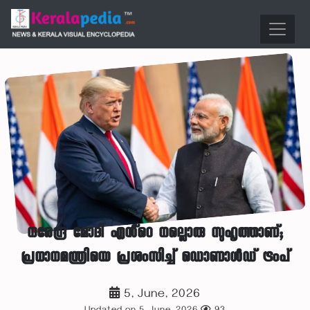
നരേന്ദ്ര മോദി എൻ്റെ നല്ലൊരു സുഹൃത്താണ്;
പ്രധാനമന്ത്രിയെ പ്രശംസിച്ച് ഡൊണാൾഡ് ട്രംപ്
5, June, 2026