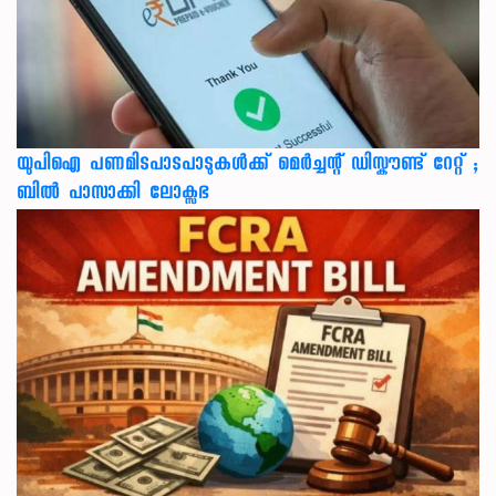
യുപിഐ പണമിടപാടപാടുകൾക്ക് മെർച്ചന്റ് ഡിസ്കൗണ്ട് റേറ്റ് ;
ബിൽ പാസാക്കി ലോക്സഭ