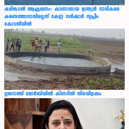
കരിങ്കടൽ ആക്രമണം: കാണാതായ ഇന്ത്യൻ നാവികരെ
കണ്ടെത്താനായില്ലെന്ന് കേന്ദ്ര സർക്കാർ സുപ്രീം
കോടതിയിൽ
ഗുജറാത്ത് മോർബിയിൽ കിണറിൽ തിരയിളക്കം