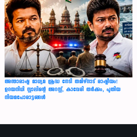
അന്താരാഷ്ട്ര മാധ്യമ ശ്രദ്ധ നേടി തമിഴ്‌നാട് രാഷ്ട്രീയം!
ഉദയനിധി സ്റ്റാലിന്റെ അറസ്റ്റ്, കാവേരി തർക്കം, പുതിയ
നിയമപോരാട്ടങ്ങൾ