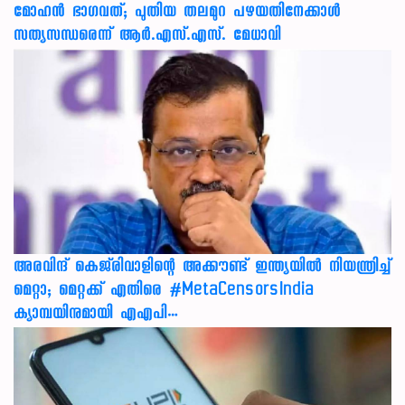
മോഹൻ ഭാഗവത്; പുതിയ തലമുറ പഴയതിനേക്കാൾ
സത്യസന്ധരെന്ന് ആർ.എസ്.എസ്. മേധാവി
അരവിന്ദ് കെജ്‌രിവാളിന്റെ അക്കൗണ്ട് ഇന്ത്യയിൽ നിയന്ത്രിച്ച്
മെറ്റാ; മെറ്റക്ക് എതിരെ #MetaCensorsIndia
ക്യാമ്പയിനുമായി എഎപി…