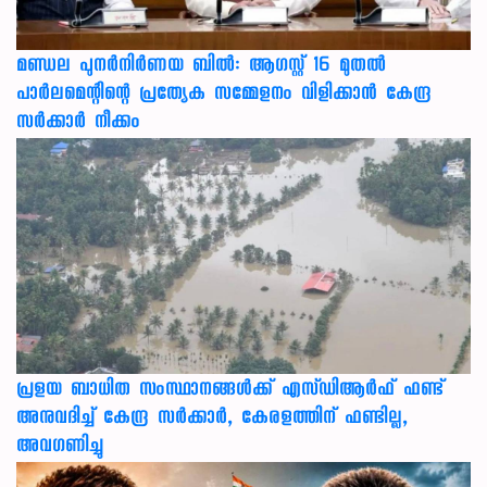
മണ്ഡല പുനർനിർണയ ബിൽ: ആഗസ്റ്റ് 16 മുതൽ
പാർലമെന്റിന്റെ പ്രത്യേക സമ്മേളനം വിളിക്കാൻ കേന്ദ്ര
സർക്കാർ നീക്കം
പ്രളയ ബാധിത സംസ്ഥാനങ്ങൾക്ക് എസ്ഡിആർഫ് ഫണ്ട്
അനുവദിച്ച് കേന്ദ്ര സര്‍ക്കാര്‍, കേരളത്തിന് ഫണ്ടില്ല,
അവഗണിച്ചു