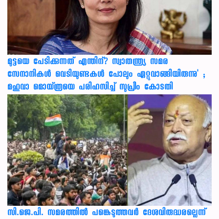
മുട്ടയെ പേടിക്കുന്നത് എന്തിന്? സ്വാതന്ത്ര്യ സമര
സേനാനികൾ വെടിയുണ്ടകൾ പോലും ഏറ്റുവാങ്ങിയിരുന്നു' ;
മഹുവാ മൊയ്ത്രയെ പരിഹസിച്ച് സുപ്രീം കോടതി
സി.ജെ.പി. സമരത്തിൽ പങ്കെടുത്തവർ ദേശവിരുദ്ധരല്ലെന്ന്