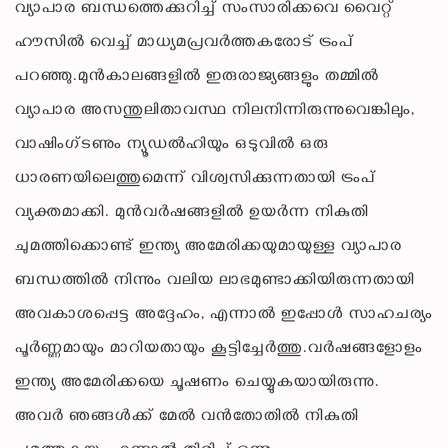
വ്യാപാര ബന്ധത്തെക്കുറിച്ച് സംസാരിക്കവെ വൈറ്റ്
ഹൗസിൽ വെച്ച് മാധ്യമപ്രവർത്തകരോട് ട്രംപ്
പറഞ്ഞു.മുൻകാലങ്ങളിൽ ഇരുരാജ്യങ്ങളും തമ്മിൽ
വ്യാപാര അസന്തുലിതാവസ്ഥ നിലനിന്നിരുന്നുവെങ്കിലും,
വാഷിംഗ്ടണും ന്യൂഡൽഹിയും ഒടുവിൽ ഒരു
ധാരണയിലെത്തുമെന്ന് വിശ്വസിക്കുന്നതായി ട്രംപ്
വ്യക്തമാക്കി. മുൻവർഷങ്ങളിൽ ഉയർന്ന നികുതി
ചുമത്തിക്കൊണ്ട് ഇന്ത്യ അമേരിക്കയുമായുള്ള വ്യാപാര
ബന്ധത്തിൽ നിന്നും വലിയ ലാഭമുണ്ടാക്കിയിരുന്നതായി
അവകാശപ്പെട്ട അദ്ദേഹം, എന്നാൽ ഇപ്പോൾ സാഹചര്യം
പൂർണ്ണമായും മാറിയതായും കൂട്ടിച്ചേർത്തു.വർഷങ്ങളോളം
ഇന്ത്യ അമേരിക്കയെ ചൂഷണം ചെയ്യുകയായിരുന്നു.
അവർ ഞങ്ങൾക്ക് മേൽ വൻതോതിൽ നികുതി