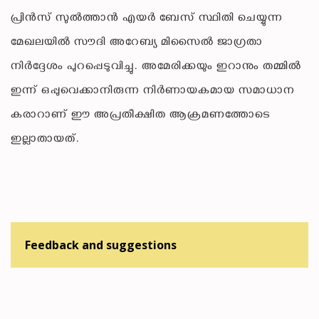
പ്രിൻസ് സുൽത്താൻ എയർ ബേസ് സ്ഥിതി ചെയ്യുന്ന
മേഖലയിൽ സൗദി അറേബ്യ മിസൈൽ ജാഗ്രതാ
നിർദ്ദേശം പുറപ്പെടുവിച്ചു. അമേരിക്കയും ഇറാനും തമ്മിൽ
ഇന്ന് ഒപ്പുവെക്കാനിരുന്ന നിർണായകമായ സമാധാന
കരാറാണ് ഈ അപ്രതീക്ഷിത ആക്രമണത്തോടെ
ഇല്ലാതായത്.
Feedback and suggestions