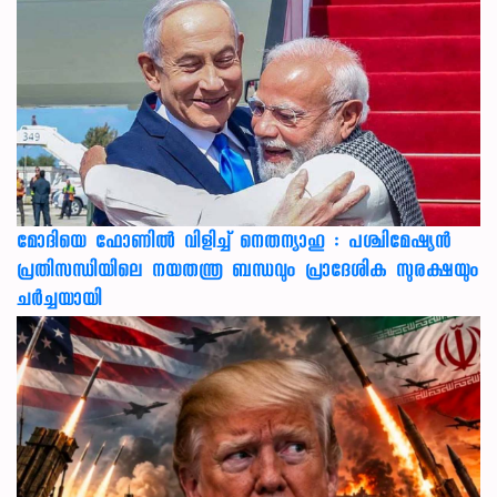
മോദിയെ ഫോണിൽ വിളിച്ച് നെതന്യാഹു : പശ്ചിമേഷ്യൻ
പ്രതിസന്ധിയിലെ നയതന്ത്ര ബന്ധവും പ്രാദേശിക സുരക്ഷയും
ചർച്ചയായി