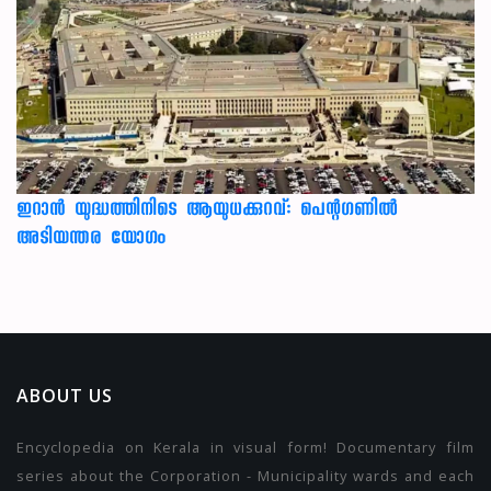
ഇറാന്‍ യുദ്ധത്തിനിടെ ആയുധക്കുറവ്: പെന്റഗണില്‍
അടിയന്തര യോഗം
ABOUT US
Encyclopedia on Kerala in visual form! Documentary film
series about the Corporation - Municipality wards and each