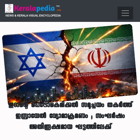
ഇറാന്റെ പെട്രോകെമിക്കൽ സമുച്ചയം തകർത്ത്
ഇസ്രായേൽ വ്യോമാക്രമണം ; സംഘർഷം
അതിരൂക്ഷമായ ഘട്ടത്തിലേക്ക്