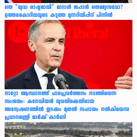
ഒരു “യുദ്ധ രാഷ്ട്രമായി” മാറാൻ ജപ്പാൻ ഒരുങ്ങുന്നുവോ?
ഉത്തരകൊറിയയുടെ കടുത്ത മുന്നറിയിപ്പിന് പിന്നിൽ
നാറ്റോ ആസ്ഥാനത്ത് ചാരപ്രവര്‍ത്തനം നടത്തിയെന്ന
സംശയം: കനേഡിയന്‍ യുവതിക്കെതിരായ
അന്വേഷണത്തില്‍ തുടക്കം മുതല്‍ സഹായം നല്‍കിയെന്നു
പ്രധാനമന്ത്രി മാര്‍ക്ക് കാര്‍ണി