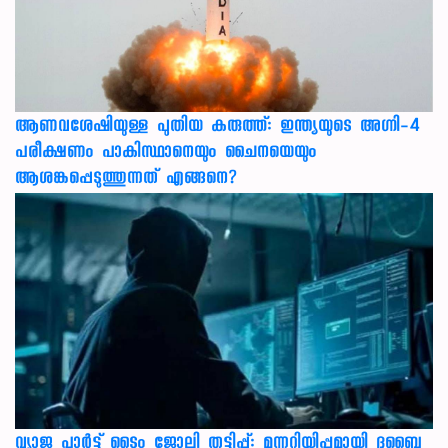
ആണവശേഷിയുള്ള പുതിയ കരുത്ത്: ഇന്ത്യയുടെ അഗ്നി-4
പരീക്ഷണം പാകിസ്ഥാനെയും ചൈനയെയും
ആശങ്കപ്പെടുത്തുന്നത് എങ്ങനെ?
വ്യാജ പാർട്ട് ടൈം ജോലി തട്ടിപ്പ്: മുന്നറിയിപ്പുമായി ദുബൈ