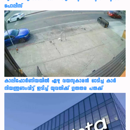
പൊലീസ്
കാലിഫോര്‍ണിയയില്‍ ഏഴു വയസുകാരന്‍ ഓടിച്ച കാര്‍
നിയന്ത്രണംവിട്ട് ഇടിച്ച് യുവതിക്ക് ഗുരുതര പരുക്ക്