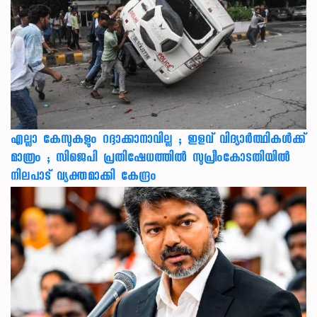
എല്ലാ കേസുകളും റദ്ദാക്കാനാവില്ല ; ഇളവ് വിദ്യാർത്ഥികൾക്ക്
മാത്രം ; സിജെപി പ്രതിഷേധത്തിൽ സുപ്രീംകോടതിയിൽ
നിലപാട് വ്യക്തമാക്കി കേന്ദ്രം