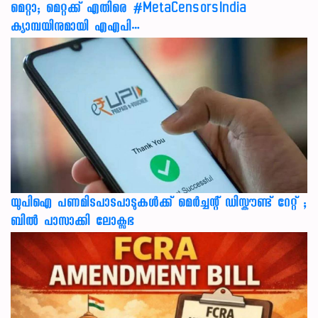
മെറ്റാ; മെറ്റക്ക് എതിരെ #MetaCensorsIndia
ക്യാമ്പയിനുമായി എഎപി…
യുപിഐ പണമിടപാടപാടുകൾക്ക് മെർച്ചന്റ് ഡിസ്കൗണ്ട് റേറ്റ് ;
ബിൽ പാസാക്കി ലോക്സഭ