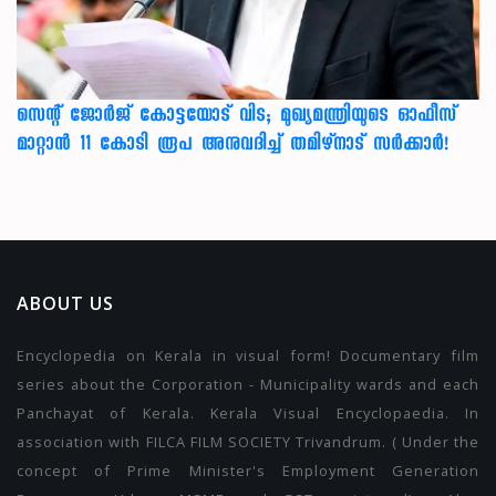
സെന്റ് ജോർജ് കോട്ടയോട് വിട; മുഖ്യമന്ത്രിയുടെ ഓഫീസ്
മാറ്റാൻ 11 കോടി രൂപ അനുവദിച്ച് തമിഴ്നാട് സർക്കാർ!
ABOUT US
Encyclopedia on Kerala in visual form! Documentary film
series about the Corporation - Municipality wards and each
Panchayat of Kerala. Kerala Visual Encyclopaedia. In
association with FILCA FILM SOCIETY Trivandrum. ( Under the
concept of Prime Minister's Employment Generation