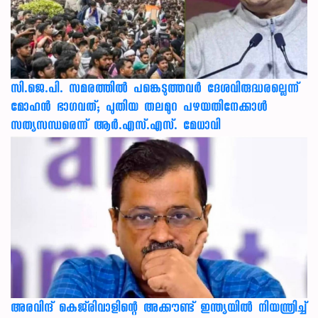
സി.ജെ.പി. സമരത്തിൽ പങ്കെടുത്തവർ ദേശവിരുദ്ധരല്ലെന്ന്
മോഹൻ ഭാഗവത്; പുതിയ തലമുറ പഴയതിനേക്കാൾ
സത്യസന്ധരെന്ന് ആർ.എസ്.എസ്. മേധാവി
അരവിന്ദ് കെജ്‌രിവാളിന്റെ അക്കൗണ്ട് ഇന്ത്യയിൽ നിയന്ത്രിച്ച്