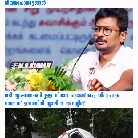
നിയമപോരാട്ടങ്ങൾ
നടി തൃഷയെക്കുറിച്ചുള്ള വിവാദ പരാമർശം; ഡിഎംകെ
നേതാവ് ഉദയനിധി സ്റ്റാലിൻ അറസ്റ്റിൽ