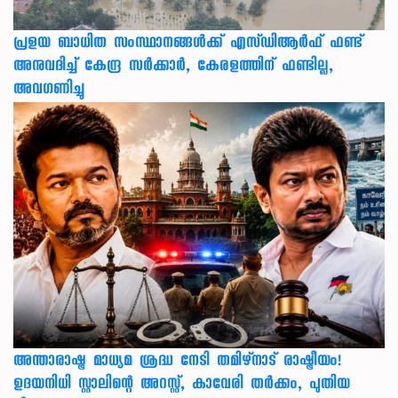
പ്രളയ ബാധിത സംസ്ഥാനങ്ങൾക്ക് എസ്ഡിആർഫ് ഫണ്ട്
അനുവദിച്ച് കേന്ദ്ര സര്‍ക്കാര്‍, കേരളത്തിന് ഫണ്ടില്ല,
അവഗണിച്ചു
അന്താരാഷ്ട്ര മാധ്യമ ശ്രദ്ധ നേടി തമിഴ്‌നാട് രാഷ്ട്രീയം!
ഉദയനിധി സ്റ്റാലിന്റെ അറസ്റ്റ്, കാവേരി തർക്കം, പുതിയ