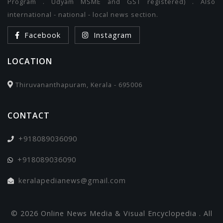
Program . Udyam MSME and GST registered) . Also
international - national - local news section.
Facebook
Instagram
LOCATION
Thiruvananthapuram, Kerala - 695006
CONTACT
+918089036090
+918089036090
keralapedianews@gmail.com
© 2026 Online News Media & Visual Encyclopedia . All