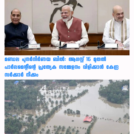
മണ്ഡല പുനർനിർണയ ബിൽ: ആഗസ്റ്റ് 16 മുതൽ
പാർലമെന്റിന്റെ പ്രത്യേക സമ്മേളനം വിളിക്കാൻ കേന്ദ്ര
സർക്കാർ നീക്കം