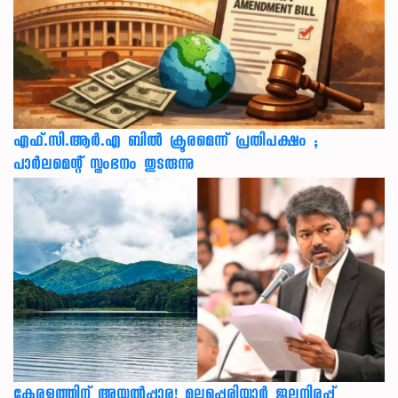
എഫ്.സി.ആർ.എ ബിൽ ക്രൂരമെന്ന് പ്രതിപക്ഷം ;
പാർലമെന്റ് സ്തംഭനം തുടരുന്നു
കേരളത്തിന് അ‌യൽപ്പാര! മുല്ലപ്പെരിയാർ ജലനിരപ്പ്