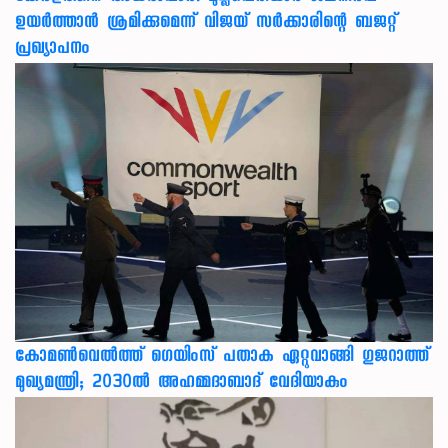
ഉയർത്താൻ ശ്രമിക്കുമെന്ന് വിജയ് സർക്കാരിന്റെ ബജറ്റ്
പ്രഖ്യാപനം
കോമൺവെൽത്ത് ഗെയിംസ് പതാക ഏറ്റുവാങ്ങി ഗുജറാത്ത്
മുഖ്യമന്ത്രി; 2030ൽ അഹമ്മദാബാദ് വേദിയാകും