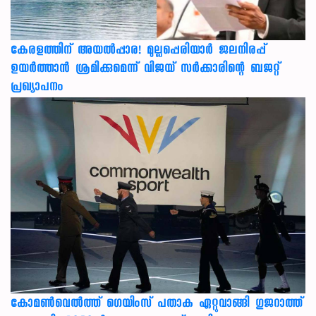
കേരളത്തിന് അ‌യൽപ്പാര! മുല്ലപ്പെരിയാർ ജലനിരപ്പ്
ഉയർത്താൻ ശ്രമിക്കുമെന്ന് വിജയ് സർക്കാരിന്റെ ബജറ്റ്
പ്രഖ്യാപനം
കോമൺവെൽത്ത് ഗെയിംസ് പതാക ഏറ്റുവാങ്ങി ഗുജറാത്ത്