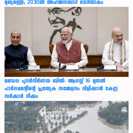
മുഖ്യമന്ത്രി; 2030ൽ അഹമ്മദാബാദ് വേദിയാകും
മണ്ഡല പുനർനിർണയ ബിൽ: ആഗസ്റ്റ് 16 മുതൽ
പാർലമെന്റിന്റെ പ്രത്യേക സമ്മേളനം വിളിക്കാൻ കേന്ദ്ര
സർക്കാർ നീക്കം