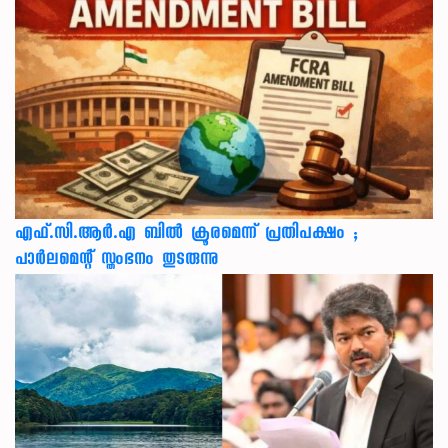
എഫ്.സി.ആർ.എ ബിൽ ക്രൂരമെന്ന് പ്രതിപക്ഷം ;
പാർലമെന്റ് സ്തംഭനം തുടരുന്നു