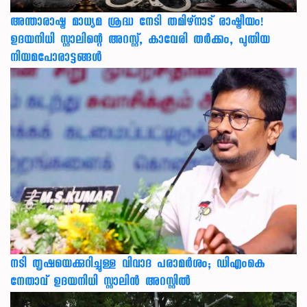
അന്താരാഷ്ട്ര മാധ്യമ ശ്രദ്ധ നേടി തമിഴ്‌നാട് രാഷ്ട്രീയം!
ഉദയനിധി സ്റ്റാലിന്റെ അറസ്റ്റ്, കാവേരി തർക്കം, പുതിയ
നിയമപോരാട്ടങ്ങൾ
നടി തൃഷയെക്കുറിച്ചുള്ള വിവാദ പരാമർശം; ഡിഎംകെ
നേതാവ് ഉദയനിധി സ്റ്റാലിൻ അറസ്റ്റിൽ