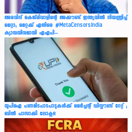
അരവിന്ദ് കെജ്‌രിവാളിന്റെ അക്കൗണ്ട് ഇന്ത്യയിൽ നിയന്ത്രിച്ച്
മെറ്റാ; മെറ്റക്ക് എതിരെ #MetaCensorsIndia
ക്യാമ്പയിനുമായി എഎപി…
യുപിഐ പണമിടപാടപാടുകൾക്ക് മെർച്ചന്റ് ഡിസ്കൗണ്ട് റേറ്റ് ;
ബിൽ പാസാക്കി ലോക്സഭ