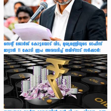
സെന്റ് ജോർജ് കോട്ടയോട് വിട; മുഖ്യമന്ത്രിയുടെ ഓഫീസ്
മാറ്റാൻ 11 കോടി രൂപ അനുവദിച്ച് തമിഴ്നാട് സർക്കാർ!