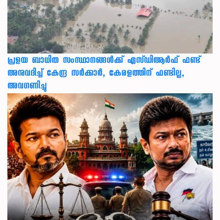
പ്രളയ ബാധിത സംസ്ഥാനങ്ങൾക്ക് എസ്ഡിആർഫ് ഫണ്ട്
അനുവദിച്ച് കേന്ദ്ര സര്‍ക്കാര്‍, കേരളത്തിന് ഫണ്ടില്ല,
അവഗണിച്ചു