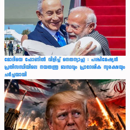
മോദിയെ ഫോണിൽ വിളിച്ച് നെതന്യാഹു : പശ്ചിമേഷ്യൻ
പ്രതിസന്ധിയിലെ നയതന്ത്ര ബന്ധവും പ്രാദേശിക സുരക്ഷയും
ചർച്ചയായി