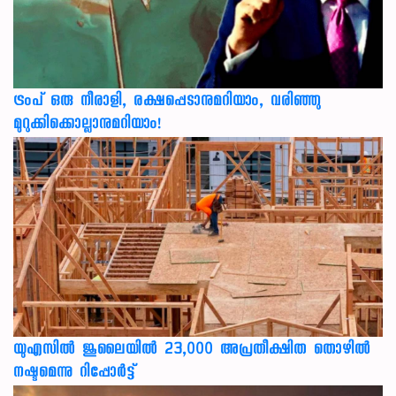
ട്രംപ് ഒരു നീരാളി, രക്ഷപ്പെടാനുമറിയാം, വരിഞ്ഞു
മുറുക്കിക്കൊല്ലാനുമറിയാം!
യുഎസില്‍ ജൂലൈയില്‍ 23,000 അപ്രതീക്ഷിത തൊഴില്‍
നഷ്ടമെന്നു റിപ്പോര്‍ട്ട്