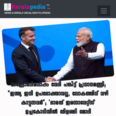
മാക്രോണിനൊപ്പം വേദി പങ്കിട്ട് പ്രധാനമന്ത്രി;
"ഇന്ത്യ ഇനി ഉപഭോക്താവല്ല, ലോകത്തിന് വഴി
കാട്ടുന്നവർ"; 'ഭാരത് ഇന്നൊവേറ്റ്സ്'
ഉച്ചകോടിയിൽ തിളങ്ങി മോദി