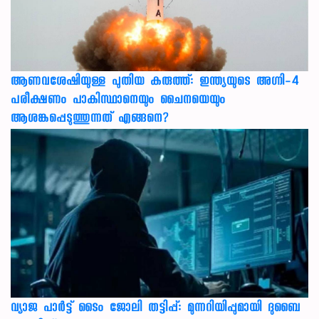
ആണവശേഷിയുള്ള പുതിയ കരുത്ത്: ഇന്ത്യയുടെ അഗ്നി-4
പരീക്ഷണം പാകിസ്ഥാനെയും ചൈനയെയും
ആശങ്കപ്പെടുത്തുന്നത് എങ്ങനെ?
വ്യാജ പാർട്ട് ടൈം ജോലി തട്ടിപ്പ്: മുന്നറിയിപ്പുമായി ദുബൈ