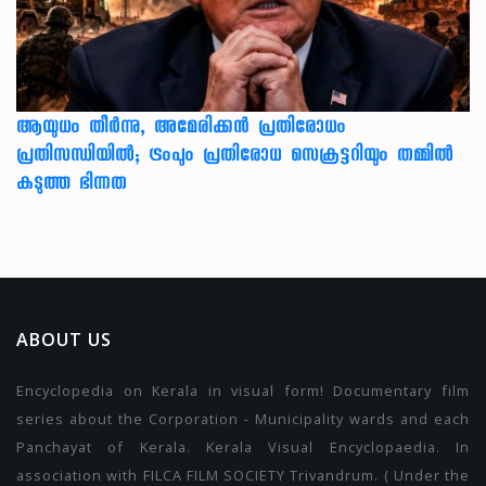
ആയുധം തീർന്നു, അമേരിക്കൻ പ്രതിരോധം
പ്രതിസന്ധിയിൽ; ട്രംപും പ്രതിരോധ സെക്രട്ടറിയും തമ്മിൽ
കടുത്ത ഭിന്നത
ABOUT US
Encyclopedia on Kerala in visual form! Documentary film
series about the Corporation - Municipality wards and each
Panchayat of Kerala. Kerala Visual Encyclopaedia. In
association with FILCA FILM SOCIETY Trivandrum. ( Under the