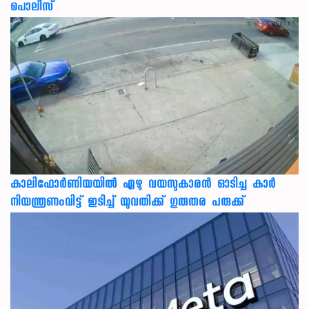
പൊലീസ്
കാലിഫോര്‍ണിയയില്‍ ഏഴു വയസുകാരന്‍ ഓടിച്ച കാര്‍
നിയന്ത്രണംവിട്ട് ഇടിച്ച് യുവതിക്ക് ഗുരുതര പരുക്ക്