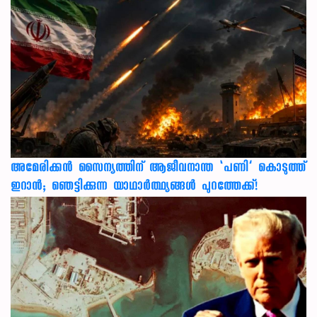
അമേരിക്കൻ സൈന്യത്തിന് ആജീവനാന്ത ‘പണി’ കൊടുത്ത്
ഇറാൻ; ഞെട്ടിക്കുന്ന യാഥാർത്ഥ്യങ്ങൾ പുറത്തേക്ക്!