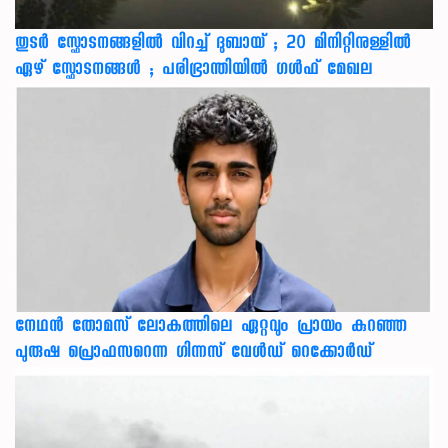
തുടർ സ്ഫോടനങ്ങളിൽ വിറച്ച് ദുബായ് ; 20 മിനിറ്റിനുള്ളിൽ
ഏഴ് സ്ഫോടനങ്ങൾ ; പരിഭ്രാന്തിയിൽ ഗൾഫ് മേഖല
നേഥന്‍ തോമസ് ലോകത്തിലെ ഏറ്റവും പ്രായം കുറഞ്ഞ
പുരുഷ പ്രൊഫസറെന്ന ഗിന്നസ് വേള്‍ഡ് റെക്കോര്‍ഡ്