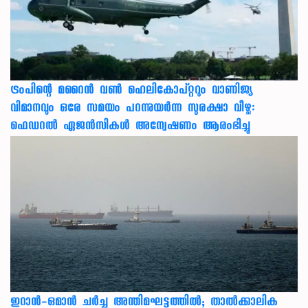
ട്രംപിന്റെ മറൈന്‍ വണ്‍ ഹെലികോപ്റ്ററും വാണിജ്യ
വിമാനവും ഒരേ സമയം പറന്നുയര്‍ന്ന സുരക്ഷാ വീഴ്ച:
ഫെഡറല്‍ ഏജന്‍സികള്‍ അന്വേഷണം ആരംഭിച്ചു
ഇറാന്‍-ഒമാന്‍ ചര്‍ച്ച അന്തിമഘട്ടത്തില്‍; താല്‍ക്കാലിക