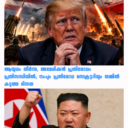
ആയുധം തീർന്നു, അമേരിക്കൻ പ്രതിരോധം
പ്രതിസന്ധിയിൽ; ട്രംപും പ്രതിരോധ സെക്രട്ടറിയും തമ്മിൽ
കടുത്ത ഭിന്നത