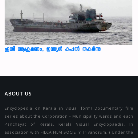
ഹൂതി ആക്രമണം, ഇന്ത്യൻ കപ്പൽ തകർന്നു
ABOUT US
Encyclopedia on Kerala in visual form! Documentary film
series about the Corporation - Municipality wards and each
Panchayat of Kerala. Kerala Visual Encyclopaedia. In
association with FILCA FILM SOCIETY Trivandrum. ( Under the