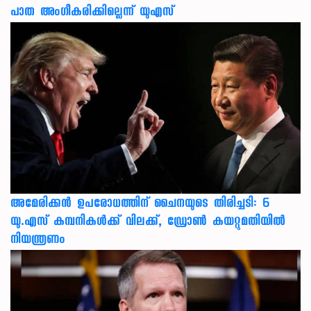
പാത അംഗീകരിക്കില്ലെന്ന് യുഎസ്
അമേരിക്കൻ ഉപരോധത്തിന് ചൈനയുടെ തിരിച്ചടി: 6
യു.എസ് കമ്പനികൾക്ക് വിലക്ക്, ഡ്രോൺ കയറ്റുമതിയിൽ
നിയന്ത്രണം