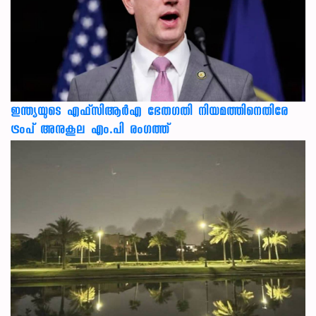
ഇന്ത്യയുടെ എഫ്‌സിആര്‍എ ഭേതഗതി നിയമത്തിനെതിരേ
ട്രംപ് അനുകൂല എം.പി രംഗത്ത്