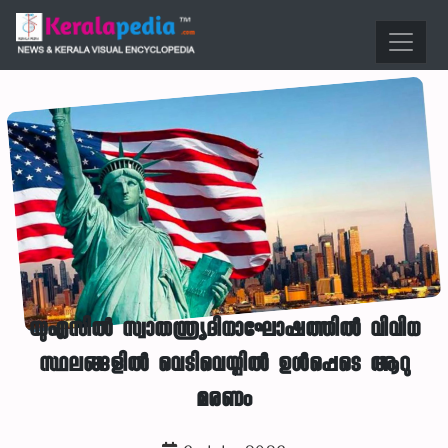
യുഎസില്‍ സ്വാതന്ത്ര്യദിനാഘോഷത്തില്‍ വിവിധ
സ്ഥലങ്ങളില്‍ വെടിവെയ്പില്‍ ഉള്‍പ്പെടെ ആറു
മരണം