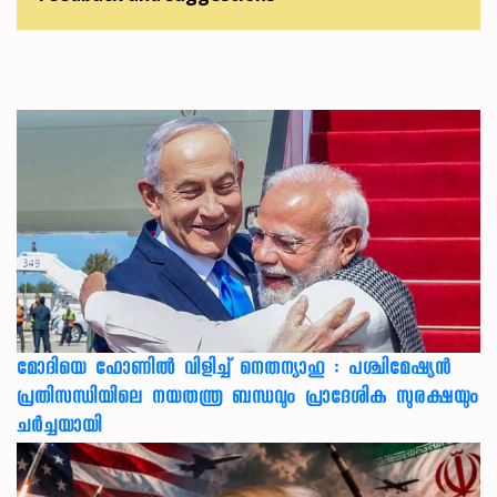
മോദിയെ ഫോണിൽ വിളിച്ച് നെതന്യാഹു : പശ്ചിമേഷ്യൻ
പ്രതിസന്ധിയിലെ നയതന്ത്ര ബന്ധവും പ്രാദേശിക സുരക്ഷയും
ചർച്ചയായി