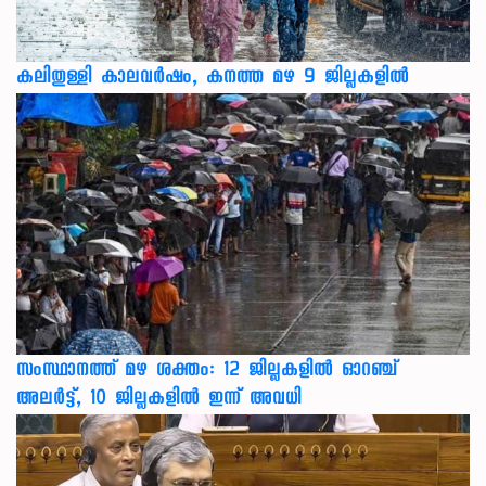
കലിതുള്ളി കാലവർഷം, കനത്ത മഴ 9 ജില്ലകളിൽ
സംസ്ഥാനത്ത് മഴ ശക്തം: 12 ജില്ലകളിൽ ഓറഞ്ച്
അലർട്ട്, 10 ജില്ലകളിൽ ഇന്ന് അവധി