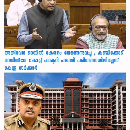
അതിവേഗ റെയിൽ കേരളം വേണ്ടെന്നുവച്ചു ; കഞ്ചിക്കോട്
റെയിൽവേ കോച്ച് ഫാക്ടറി പദ്ധതി പരിഗണനയിലില്ലെന്ന്
കേന്ദ്ര സർക്കാർ