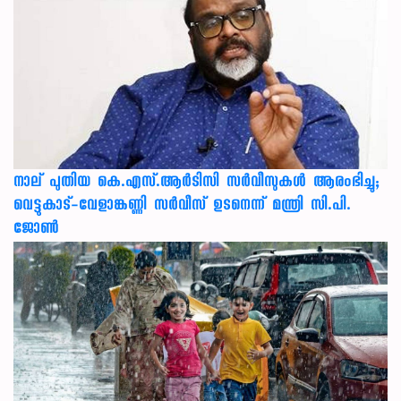
നാല് പുതിയ കെ.എസ്.ആർടിസി സർവീസുകൾ ആരംഭിച്ചു;
വെട്ടുകാട്-വേളാങ്കണ്ണി സർവീസ് ഉടനെന്ന് മന്ത്രി സി.പി.
ജോൺ