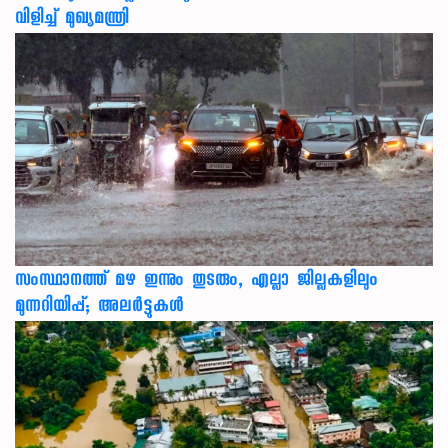
വിളിച്ച് മുഖ്യമന്ത്രി
സംസ്ഥാനത്ത് മഴ ഇന്നും തുടരും, എല്ലാ ജില്ലകളിലും
മുന്നറിയിപ്പ്; അലർട്ടുകൾ