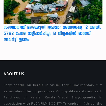
സംസ്ഥാനത്ത് മഴക്കെടുതി രൂക്ഷം: മരണസംഖ്യ 12 ആയി,
5792 പേരെ മാറ്റിപ്പാർപ്പിച്ചു; 12 ജില്ലകളിൽ ഓറഞ്ച്
അലർട്ട് തുടരും
ABOUT US
Encyclopedia on Kerala in visual form! Documentary film
series about the Corporation - Municipality wards and each
Panchayat of Kerala. Kerala Visual Encyclopaedia. In
association with FILCA FILM SOCIETY Trivandrum. ( Under the