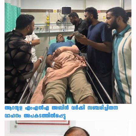
ആറന്മുള എംഎൽഎ അബിൻ വർക്കി സഞ്ചരിച്ചിരുന്ന
വാഹനം അപകടത്തിൽപ്പെട്ടു