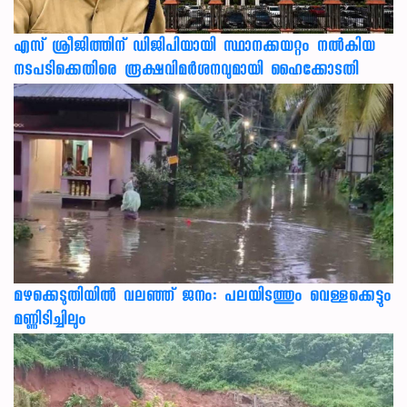
എസ് ശ്രീജിത്തിന് ഡിജിപിയായി സ്ഥാനക്കയറ്റം നൽകിയ
നടപടിക്കെതിരെ രൂക്ഷവിമർശനവുമായി ഹൈക്കോടതി
മഴക്കെടുതിയിൽ വലഞ്ഞ് ജനം: പലയിടത്തും വെള്ളക്കെട്ടും
മണ്ണിടിച്ചിലും