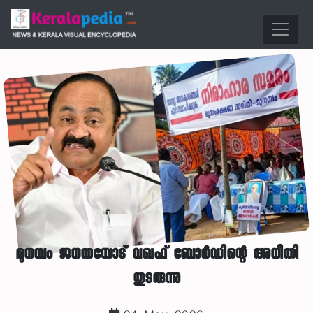
മുനമ്പം ജനതയോട് വഖഫ് ബോർഡിന്റെ അനീതി
തുടരുന്നു