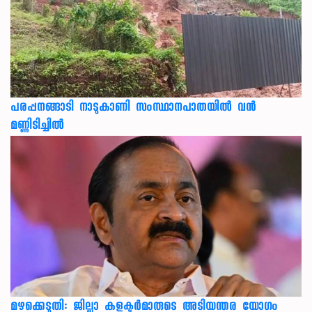
പരപ്പനങ്ങാടി നാടുകാണി സംസ്ഥാനപാതയില്‍ വന്‍
മണ്ണിടിച്ചില്‍
മഴക്കെടുതി: ജില്ലാ കളക്ടർമാരുടെ അടിയന്തര യോഗം