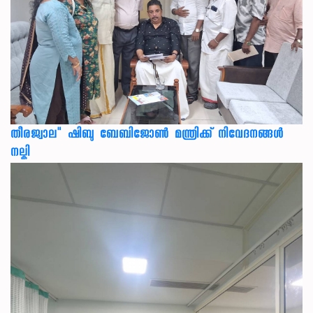
തീരജ്വാല" ഷിബു ബേബിജോൺ മന്ത്രിക്ക് നിവേദനങ്ങള്‍
നല്കി