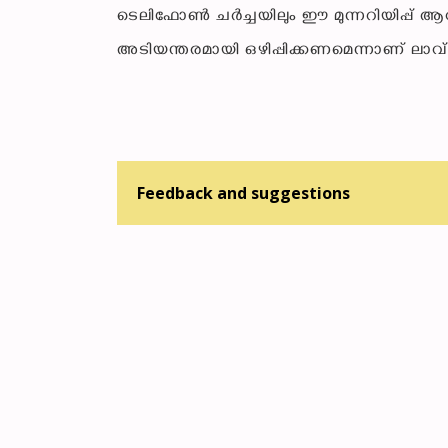
ടെലിഫോൺ ചർച്ചയിലും ഈ മുന്നറിയിപ്പ് 
അടിയന്തരമായി ഒഴിപ്പിക്കണമെന്നാണ് ലാവ്‌റ
Feedback and suggestions