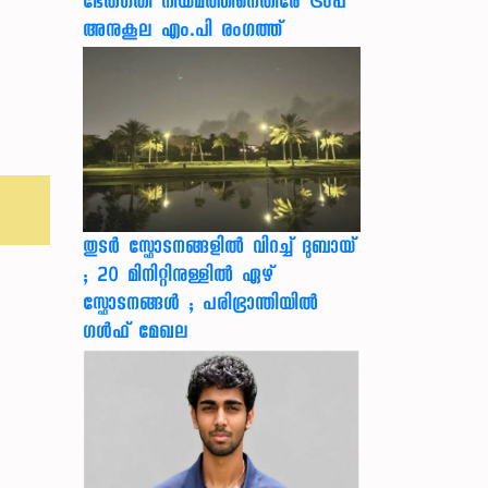
ഭേതഗതി നിയമത്തിനെതിരേ ട്രംപ്
അനുകൂല എം.പി രംഗത്ത്
തുടർ സ്ഫോടനങ്ങളിൽ വിറച്ച് ദുബായ്
; 20 മിനിറ്റിനുള്ളിൽ ഏഴ്
സ്ഫോടനങ്ങൾ ; പരിഭ്രാന്തിയിൽ
ഗൾഫ് മേഖല