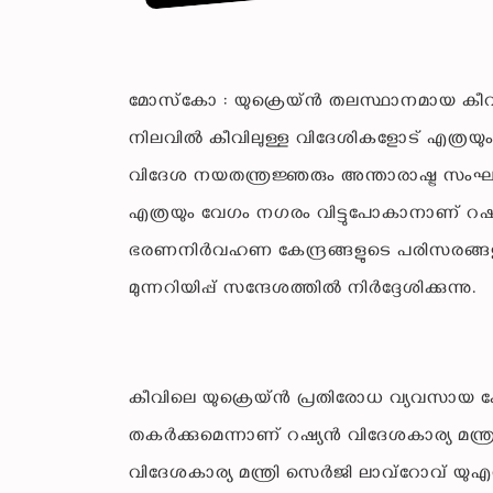
മോസ്‌കോ : യുക്രെയ്ൻ തലസ്ഥാനമായ കീവി
നിലവിൽ കീവിലുള്ള വിദേശികളോട് എത്രയും പെട
വിദേശ നയതന്ത്രജ്ഞരും അന്താരാഷ്ട്ര സം
എത്രയും വേഗം നഗരം വിട്ടുപോകാനാണ് റ
ഭരണനിർവഹണ കേന്ദ്രങ്ങളുടെ പരിസരങ്ങളിൽ
മുന്നറിയിപ്പ് സന്ദേശത്തിൽ നിർദ്ദേശിക്കുന്നു.
കീവിലെ യുക്രെയ്ൻ പ്രതിരോധ വ്യവസായ ക
തകർക്കുമെന്നാണ് റഷ്യൻ വിദേശകാര്യ മന്ത
വിദേശകാര്യ മന്ത്രി സെർജി ലാവ്‌റോവ് യുഎസ