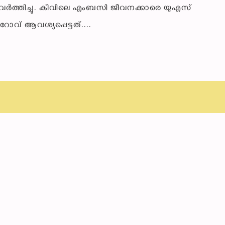
ആവർത്തിച്ചു. കീവിലെ എംബസി ജീവനക്കാരെ യുഎസ്
ോവ് ആവശ്യപ്പെട്ടത്....