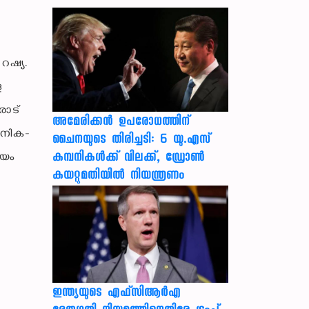
റഷ്യ.
ള
രോട്
അമേരിക്കൻ ഉപരോധത്തിന്
ൈനിക-
ചൈനയുടെ തിരിച്ചടി: 6 യു.എസ്
കമ്പനികൾക്ക് വിലക്ക്, ഡ്രോൺ
ലയം
കയറ്റുമതിയിൽ നിയന്ത്രണം
ഇന്ത്യയുടെ എഫ്‌സിആര്‍എ