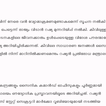
ന് നേരെ വൻ വ്യോമാക്രമണമുണ്ടാകുമെന്ന് സൂചന നൽകി 
്ടെന്ന് രാജ്യം വിടാൻ റഷ്യ മുന്നറിയിപ്പ് നൽകി. കീവിലുള്
ഘടനകളിലെ ജീവനക്കാരും ഉൾപ്പെടെയുള്ള വിദേശ പൗരന്മാ
ഷ്യ അറിയിച്ചിരിക്കുന്നത്. കീവിലെ സാധാരണ ജനങ്ങൾ സ
 നിന്ന് മാറിനിൽക്കണമെന്നും റഷ്യൻ പ്രതിരോധ മന്ത്രാ
േന്ദ്രങ്ങളും സൈനിക കമാൻഡ് ഓഫീസുകളും പൂർണ്ണമായി
്രാലയം ഔദ്യോഗിക പ്രസ്താവനയിലൂടെ അറിയിച്ചത്. റഷ്യൻ
് സ്റ്റേറ്റ് സെക്രട്ടറി മാർക്കോ റൂബിയോയുമായി നടത്തിയ