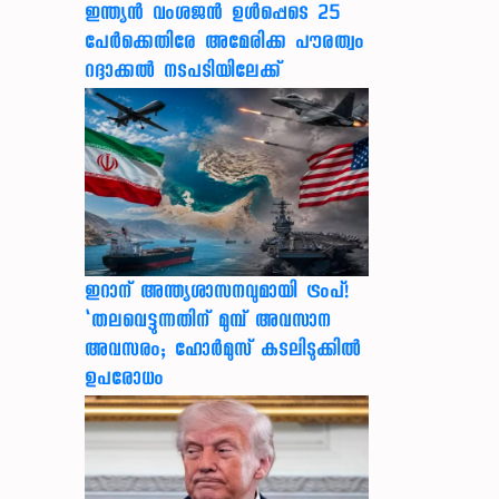
ഇന്ത്യന്‍ വംശജന്‍ ഉള്‍പ്പെടെ 25
പേര്‍ക്കെതിരേ അമേരിക്ക പൗരത്വം
റദ്ദാക്കല്‍ നടപടിയിലേക്ക്
ഇറാന് അന്ത്യശാസനവുമായി ട്രംപ്!
‘തലവെട്ടുന്നതിന് മുമ്പ് അവസാന
അവസരം; ഹോർമുസ് കടലിടുക്കിൽ
ഉപരോധം