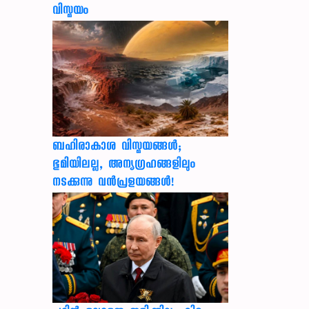
വിസ്മയം
ബഹിരാകാശ വിസ്മയങ്ങൾ;
ഭൂമിയിലല്ല, അന്യഗ്രഹങ്ങളിലും
നടക്കുന്നു വൻപ്രളയങ്ങൾ!