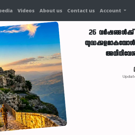
pedia
Videos
About us
Contact us
Account
26 വർഷങ്ങൾക്ക് ശ
യുദ്ധക്കളമാകുമ്പ
അധിനിവേശ 
Updat