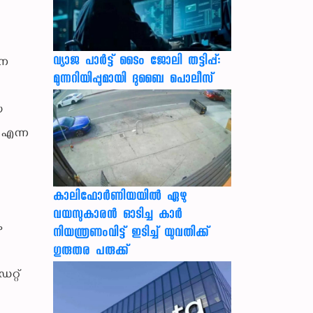
വ്യാജ പാർട്ട് ടൈം ജോലി തട്ടിപ്പ്:
തന
മുന്നറിയിപ്പുമായി ദുബൈ പൊലീസ്
യ
 എന്ന
കാലിഫോര്‍ണിയയില്‍ ഏഴു
വയസുകാരന്‍ ഓടിച്ച കാര്‍
ം
നിയന്ത്രണംവിട്ട് ഇടിച്ച് യുവതിക്ക്
ഗുരുതര പരുക്ക്
റ്റ്