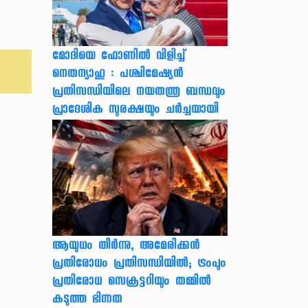
മോദിയെ ഫോണിൽ വിളിച്ച്
നെതന്യാഹു : പശ്ചിമേഷ്യൻ
പ്രതിസന്ധിയിലെ നയതന്ത്ര ബന്ധവും
പ്രാദേശിക സുരക്ഷയും ചർച്ചയായി
ആയുധം തീർന്നു, അമേരിക്കൻ
പ്രതിരോധം പ്രതിസന്ധിയിൽ; ട്രംപും
പ്രതിരോധ സെക്രട്ടറിയും തമ്മിൽ
കടുത്ത ഭിന്നത