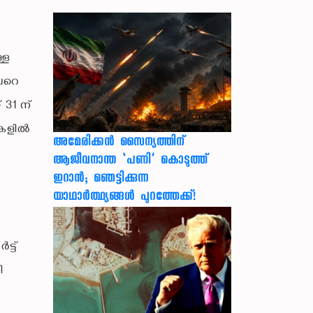
്ള
ലേറെ
 31 ന്
ികളിൽ
അമേരിക്കൻ സൈന്യത്തിന്
ആജീവനാന്ത ‘പണി’ കൊടുത്ത്
ഇറാൻ; ഞെട്ടിക്കുന്ന
യാഥാർത്ഥ്യങ്ങൾ പുറത്തേക്ക്!
്ട്
ി