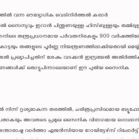
്യത്തിൽ വന്ന ഔദ്യോഗിക വെടിനിർത്തൽ കരാർ
സൈന്യവും ഇറാൻ പിന്തുണയുള്ള ഹിസ്ബുള്ളയും തമ്മിലുള
കൻ ലെബനനിലെ തന്ത്രപ്രധാനമായ പർവതനിരകളും 900 വർഷത്തി
കോട്ടയും തങ്ങളുടെ പൂർണ്ണ നിയന്ത്രണത്തിലാക്കിയതായി മെയ്യ്
ർത്തൽ പ്രഖ്യാപിച്ചതിന് ശേഷം വടക്കൻ ഇസ്രയേൽ അതിർത്ത
്രമണങ്ങൾക്ക് തൊട്ടുപിന്നാലെയാണ് ഈ പുതിയ സൈനിക
് ദൃശ്യമാകുന്ന തരത്തിൽ, ചരിത്രപ്രസിദ്ധമായ ബ്യൂഫോർട
ീയ പതാകയും അവരുടെ പ്രമുഖ സൈനിക വിഭാഗമായ ഗൊലാന
താരാഷ്ട്ര വാർത്താ ഏജൻസിയായ റോയിട്ടേഴ്‌സ് റിപ്പോർട്ട്