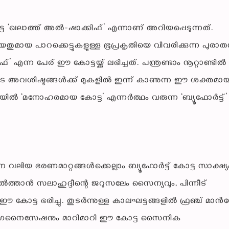
ഖലാത്ത് അൽ-ഷാക്കിഫ്’ എന്നാണ് അറിയപ്പെടുന്നത്.
ിയതുമായ പാറക്കെട്ടുകളുള്ള ഭൂപ്രകൃതിയെ വിവരിക്കുന്ന പുരാ
്ന പേര് ഈ കോട്ടയ്ക്ക് ലഭിച്ചത്. പന്ത്രണ്ടാം നൂറ്റാണ്ടിൽ
ുടെ അവശിഷ്ടങ്ങൾക്ക് മുകളിൽ ഇന്ന് കാണുന്ന ഈ ശക്തമാ
ാഷയിൽ ‘മനോഹരമായ കോട്ട’ എന്നർത്ഥം വരുന്ന ‘ബ്യൂഫോർട്ട്’
ന വലിയ ഭരണമാറ്റങ്ങൾക്കെല്ലാം ബ്യൂഫോർട്ട് കോട്ട സാക്ഷ്യ
ം സുൽത്താൻ സലാഹുദ്ദീന്റെ ജറുസലേം സൈന്യവും, പിന്നീട്
കോട്ട ഭരിച്ചു. തുടർന്നുള്ള കാലഘട്ടങ്ങളിൽ ഫ്രഞ്ച് മാൻഡേ
ർഗനൈസേഷനും മാറിമാറി ഈ കോട്ട സൈനിക