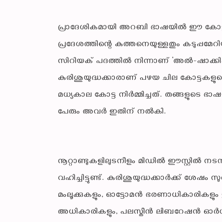
പ്രാദേശികമായി അറബി ഭാഷയിൽ ഈ കോട്ട ‘
പ്രദേശത്തിന്റെ കുത്തനെയുള്ളതും കടുപ്പമേറ
സിറിയക് പദത്തിൽ നിന്നാണ് ‘അൽ-ഷാക്കിഫ്’ എന
കുരിശുയുദ്ധക്കാരാണ് പഴയ ചില കോട്ടകള
മധ്യകാല കോട്ട നിർമ്മിച്ചത്. തങ്ങളുടെ ഭ
പേരും അവർ ഇതിന് നൽകി.
നൂറ്റാണ്ടുകളിലുടനീളം മിഡിൽ ഈസ്റ്റിൽ നടന്
വഹിച്ചിട്ടുണ്ട്. കുരിശുയുദ്ധക്കാർക്ക് ശേഷ
മംലൂക്കുകളും, ഓട്ടോമൻ ഭരണാധികാരികളും ഈ 
അധികാരികളും, പലസ്തീൻ ലിബറേഷൻ ഓ