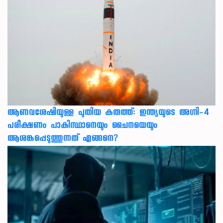
ആണവശേഷിയുള്ള പുതിയ കരുത്ത്: ഇന്ത്യയുടെ അഗ്നി-4
പരീക്ഷണം പാകിസ്ഥാനെയും ചൈനയെയും
ആശങ്കപ്പെടുത്തുന്നത് എങ്ങനെ?