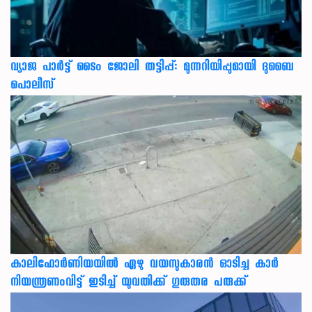
വ്യാജ പാർട്ട് ടൈം ജോലി തട്ടിപ്പ്: മുന്നറിയിപ്പുമായി ദുബൈ
പൊലീസ്
കാലിഫോര്‍ണിയയില്‍ ഏഴു വയസുകാരന്‍ ഓടിച്ച കാര്‍
നിയന്ത്രണംവിട്ട് ഇടിച്ച് യുവതിക്ക് ഗുരുതര പരുക്ക്