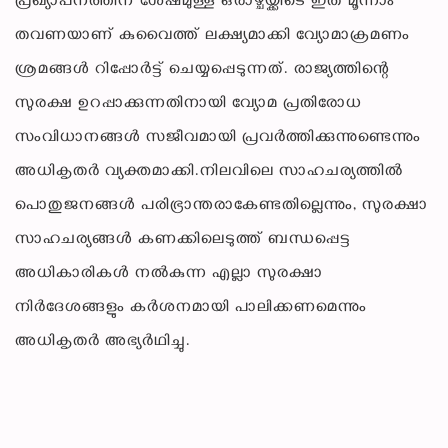
പ്രഖ്യാപനത്തിന് ശേഷമുള്ള ഒരാഴ്ചയ്ക്കിടെ ഇത് മൂന്നാം
തവണയാണ് കുവൈത്ത് ലക്ഷ്യമാക്കി വ്യോമാക്രമണം
ശ്രമങ്ങൾ റിപ്പോർട്ട് ചെയ്യപ്പെടുന്നത്. രാജ്യത്തിന്റെ
സുരക്ഷ ഉറപ്പാക്കുന്നതിനായി വ്യോമ പ്രതിരോധ
സംവിധാനങ്ങൾ സജീവമായി പ്രവർത്തിക്കുന്നുണ്ടെന്നും
അധികൃതർ വ്യക്തമാക്കി.നിലവിലെ സാഹചര്യത്തിൽ
പൊതുജനങ്ങൾ പരിഭ്രാന്തരാകേണ്ടതില്ലെന്നും, സുരക്ഷാ
സാഹചര്യങ്ങൾ കണക്കിലെടുത്ത് ബന്ധപ്പെട്ട
അധികാരികൾ നൽകുന്ന എല്ലാ സുരക്ഷാ
നിർദേശങ്ങളും കർശനമായി പാലിക്കണമെന്നും
അധികൃതർ അഭ്യർഥിച്ചു.