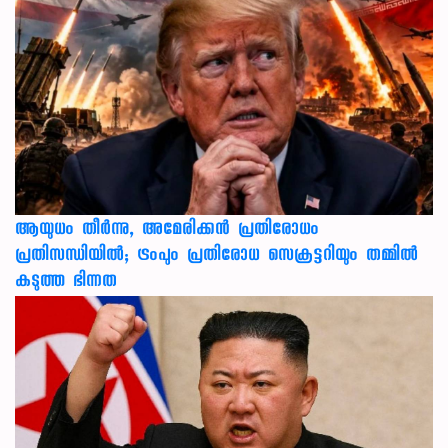
ആയുധം തീർന്നു, അമേരിക്കൻ പ്രതിരോധം
പ്രതിസന്ധിയിൽ; ട്രംപും പ്രതിരോധ സെക്രട്ടറിയും തമ്മിൽ
കടുത്ത ഭിന്നത