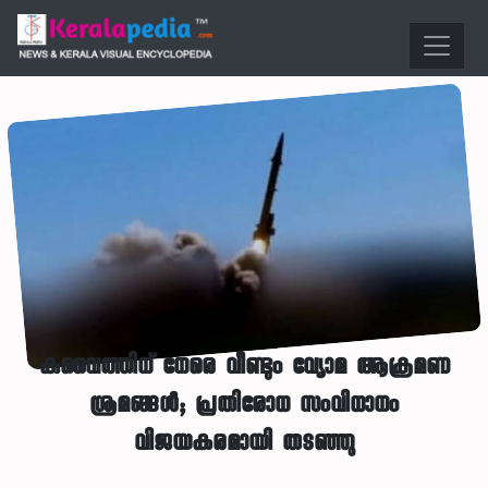
കുവൈത്തിന് നേരെ വീണ്ടും വ്യോമ ആക്രമണ
ശ്രമങ്ങൾ; പ്രതിരോധ സംവിധാനം
വിജയകരമായി തടഞ്ഞു