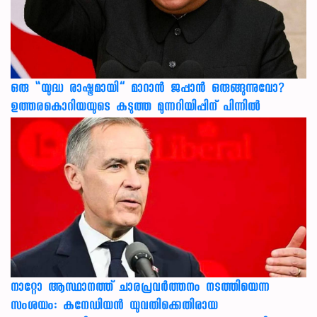
ഒരു “യുദ്ധ രാഷ്ട്രമായി” മാറാൻ ജപ്പാൻ ഒരുങ്ങുന്നുവോ?
ഉത്തരകൊറിയയുടെ കടുത്ത മുന്നറിയിപ്പിന് പിന്നിൽ
നാറ്റോ ആസ്ഥാനത്ത് ചാരപ്രവര്‍ത്തനം നടത്തിയെന്ന
സംശയം: കനേഡിയന്‍ യുവതിക്കെതിരായ