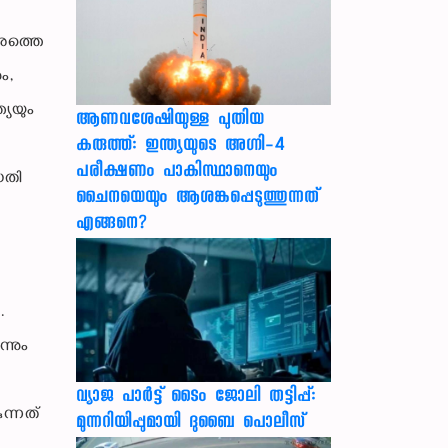
േരത്തെ
ം,
്യയും
ആണവശേഷിയുള്ള പുതിയ
കരുത്ത്: ഇന്ത്യയുടെ അഗ്നി-4
പരീക്ഷണം പാകിസ്ഥാനെയും
ധതി
ചൈനയെയും ആശങ്കപ്പെടുത്തുന്നത്
എങ്ങനെ?
.
്നും
വ്യാജ പാർട്ട് ടൈം ജോലി തട്ടിപ്പ്:
ുന്നത്
മുന്നറിയിപ്പുമായി ദുബൈ പൊലീസ്