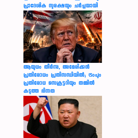
പ്രാദേശിക സുരക്ഷയും ചർച്ചയായി
ആയുധം തീർന്നു, അമേരിക്കൻ
പ്രതിരോധം പ്രതിസന്ധിയിൽ; ട്രംപും
പ്രതിരോധ സെക്രട്ടറിയും തമ്മിൽ
കടുത്ത ഭിന്നത