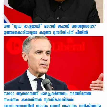
ഒരു “യുദ്ധ രാഷ്ട്രമായി” മാറാൻ ജപ്പാൻ ഒരുങ്ങുന്നുവോ?
ഉത്തരകൊറിയയുടെ കടുത്ത മുന്നറിയിപ്പിന് പിന്നിൽ
നാറ്റോ ആസ്ഥാനത്ത് ചാരപ്രവര്‍ത്തനം നടത്തിയെന്ന
സംശയം: കനേഡിയന്‍ യുവതിക്കെതിരായ
അന്വേഷണത്തില്‍ തുടക്കം മുതല്‍ സഹായം നല്‍കിയെന്നു