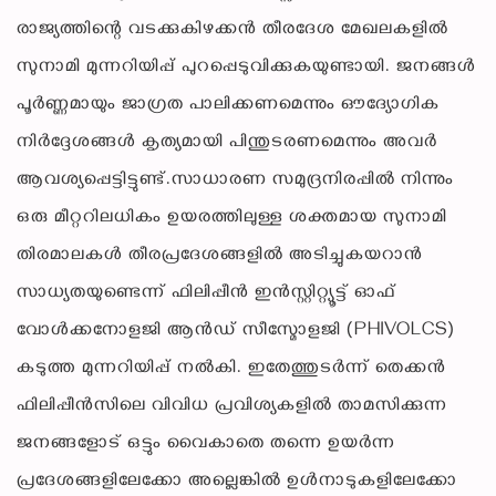
രാജ്യത്തിന്റെ വടക്കുകിഴക്കൻ തീരദേശ മേഖലകളിൽ
സുനാമി മുന്നറിയിപ്പ് പുറപ്പെടുവിക്കുകയുണ്ടായി. ജനങ്ങൾ
പൂർണ്ണമായും ജാഗ്രത പാലിക്കണമെന്നും ഔദ്യോഗിക
നിർദ്ദേശങ്ങൾ കൃത്യമായി പിന്തുടരണമെന്നും അവർ
ആവശ്യപ്പെട്ടിട്ടുണ്ട്.സാധാരണ സമുദ്രനിരപ്പിൽ നിന്നും
ഒരു മീറ്ററിലധികം ഉയരത്തിലുള്ള ശക്തമായ സുനാമി
തിരമാലകൾ തീരപ്രദേശങ്ങളിൽ അടിച്ചുകയറാൻ
സാധ്യതയുണ്ടെന്ന് ഫിലിപ്പീൻ ഇൻസ്റ്റിറ്റ്യൂട്ട് ഓഫ്
വോൾക്കനോളജി ആൻഡ് സീസ്മോളജി (PHIVOLCS)
കടുത്ത മുന്നറിയിപ്പ് നൽകി. ഇതേത്തുടർന്ന് തെക്കൻ
ഫിലിപ്പീൻസിലെ വിവിധ പ്രവിശ്യകളിൽ താമസിക്കുന്ന
ജനങ്ങളോട് ഒട്ടും വൈകാതെ തന്നെ ഉയർന്ന
പ്രദേശങ്ങളിലേക്കോ അല്ലെങ്കിൽ ഉൾനാടുകളിലേക്കോ