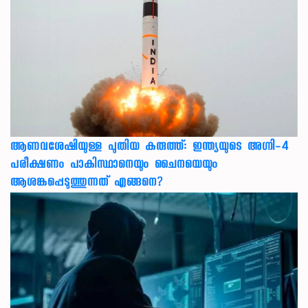
ആണവശേഷിയുള്ള പുതിയ കരുത്ത്: ഇന്ത്യയുടെ അഗ്നി-4
പരീക്ഷണം പാകിസ്ഥാനെയും ചൈനയെയും
ആശങ്കപ്പെടുത്തുന്നത് എങ്ങനെ?