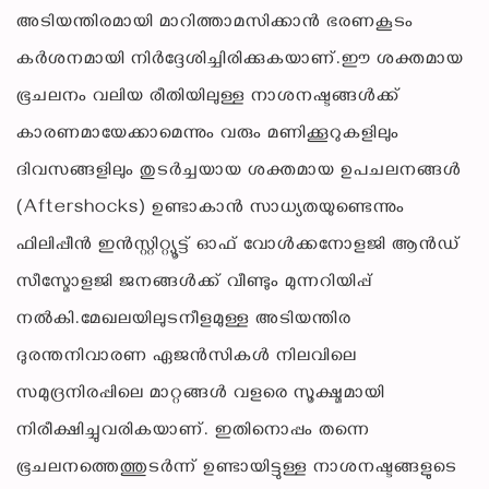
അടിയന്തിരമായി മാറിത്താമസിക്കാൻ ഭരണകൂടം
കർശനമായി നിർദ്ദേശിച്ചിരിക്കുകയാണ്.ഈ ശക്തമായ
ഭൂചലനം വലിയ രീതിയിലുള്ള നാശനഷ്ടങ്ങൾക്ക്
കാരണമായേക്കാമെന്നും വരും മണിക്കൂറുകളിലും
ദിവസങ്ങളിലും തുടർച്ചയായ ശക്തമായ ഉപചലനങ്ങൾ
(Aftershocks) ഉണ്ടാകാൻ സാധ്യതയുണ്ടെന്നും
ഫിലിപ്പീൻ ഇൻസ്റ്റിറ്റ്യൂട്ട് ഓഫ് വോൾക്കനോളജി ആൻഡ്
സീസ്മോളജി ജനങ്ങൾക്ക് വീണ്ടും മുന്നറിയിപ്പ്
നൽകി.മേഖലയിലുടനീളമുള്ള അടിയന്തിര
ദുരന്തനിവാരണ ഏജൻസികൾ നിലവിലെ
സമുദ്രനിരപ്പിലെ മാറ്റങ്ങൾ വളരെ സൂക്ഷ്മമായി
നിരീക്ഷിച്ചുവരികയാണ്. ഇതിനൊപ്പം തന്നെ
ഭൂചലനത്തെത്തുടർന്ന് ഉണ്ടായിട്ടുള്ള നാശനഷ്ടങ്ങളുടെ