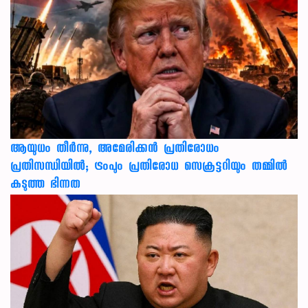
ആയുധം തീർന്നു, അമേരിക്കൻ പ്രതിരോധം
പ്രതിസന്ധിയിൽ; ട്രംപും പ്രതിരോധ സെക്രട്ടറിയും തമ്മിൽ
കടുത്ത ഭിന്നത