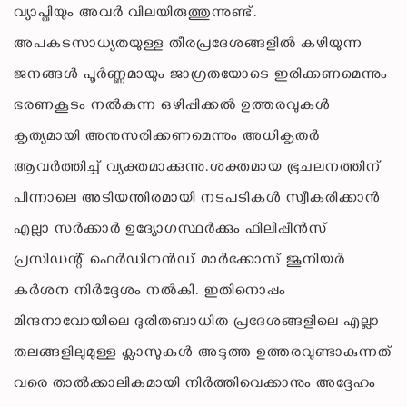
വ്യാപ്തിയും അവർ വിലയിരുത്തുന്നുണ്ട്.
അപകടസാധ്യതയുള്ള തീരപ്രദേശങ്ങളിൽ കഴിയുന്ന
ജനങ്ങൾ പൂർണ്ണമായും ജാഗ്രതയോടെ ഇരിക്കണമെന്നും
ഭരണകൂടം നൽകുന്ന ഒഴിപ്പിക്കൽ ഉത്തരവുകൾ
കൃത്യമായി അനുസരിക്കണമെന്നും അധികൃതർ
ആവർത്തിച്ച് വ്യക്തമാക്കുന്നു.ശക്തമായ ഭൂചലനത്തിന്
പിന്നാലെ അടിയന്തിരമായി നടപടികൾ സ്വീകരിക്കാൻ
എല്ലാ സർക്കാർ ഉദ്യോഗസ്ഥർക്കും ഫിലിപ്പീൻസ്
പ്രസിഡന്റ് ഫെർഡിനൻഡ് മാർക്കോസ് ജൂനിയർ
കർശന നിർദ്ദേശം നൽകി. ഇതിനൊപ്പം
മിന്ദനാവോയിലെ ദുരിതബാധിത പ്രദേശങ്ങളിലെ എല്ലാ
തലങ്ങളിലുമുള്ള ക്ലാസുകൾ അടുത്ത ഉത്തരവുണ്ടാകുന്നത്
വരെ താൽക്കാലികമായി നിർത്തിവെക്കാനും അദ്ദേഹം