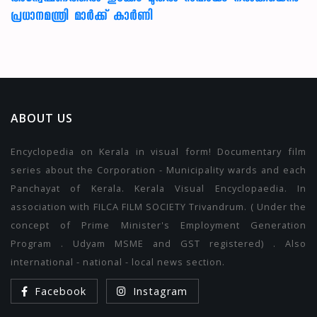
പ്രധാനമന്ത്രി മാര്‍ക്ക് കാര്‍ണി
ABOUT US
Encyclopedia on Kerala in visual form! Documentary film
series about the Corporation - Municipality wards and each
Panchayat of Kerala. Kerala Visual Encyclopaedia. In
association with FILCA FILM SOCIETY Trivandrum. ( Under the
concept of Prime Minister's Employment Generation
Program . Udyam MSME and GST registered) . Also
international - national - local news section.
Facebook
Instagram