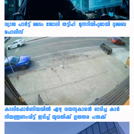
വ്യാജ പാർട്ട് ടൈം ജോലി തട്ടിപ്പ്: മുന്നറിയിപ്പുമായി ദുബൈ
പൊലീസ്
കാലിഫോര്‍ണിയയില്‍ ഏഴു വയസുകാരന്‍ ഓടിച്ച കാര്‍
നിയന്ത്രണംവിട്ട് ഇടിച്ച് യുവതിക്ക് ഗുരുതര പരുക്ക്