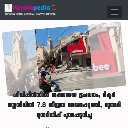
ഫിലിപ്പീൻസിൽ ശക്തമായ ഭൂചലനം; റിക്ടർ
സ്കെയിലിൽ 7.8 തീവ്രത രേഖപ്പെടുത്തി, സുനാമി
മുന്നറിയിപ്പ് പുറപ്പെടുവിച്ചു