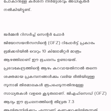
പോകാനുള്ള കർശന നിർദ്ദേശവും അധികൃതർ
നൽകിയിട്ടുണ്ട്.
ജർമ്മൻ റിസർച്ച് സെന്റർ ഫോർ
ജിയോസയൻസസിന്റെ (GFZ) റിപ്പോർട്ട് പ്രകാരം
ഭൂമിക്കടിയിൽ വെറും 10 കിലോമീറ്റർ മാത്രം
ആഴത്തിലാണ് ഈ ഭൂചലനം ഉണ്ടായത്.
പ്രഭവകേന്ദ്രത്തിന്റെ ആഴം കുറവായതിനാൽ തന്നെ
ശക്തമായ പ്രകമ്പനങ്ങൾക്കും വലിയ രീതിയിലുള്ള
സുനാമി തിരമാലകൾ രൂപപ്പെടുന്നതിനുമുള്ള
സാധ്യതകൾ വളരെ കൂടുതലാണ്. ജിഎഫ്സെഡ് (GFZ)
ആദ്യം ഈ ഭൂചലനത്തിന്റെ തീവ്രത 7.3
ആയിരുന്നിരിക്കാം എന്നാണ് കണക്കാക്കിയിരുന്നത്