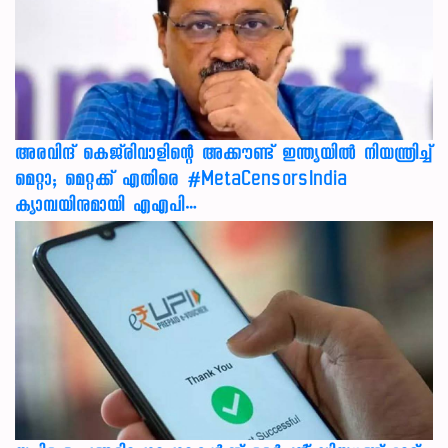
അരവിന്ദ് കെജ്‌രിവാളിന്റെ അക്കൗണ്ട് ഇന്ത്യയിൽ നിയന്ത്രിച്ച്
മെറ്റാ; മെറ്റക്ക് എതിരെ #MetaCensorsIndia
ക്യാമ്പയിനുമായി എഎപി…