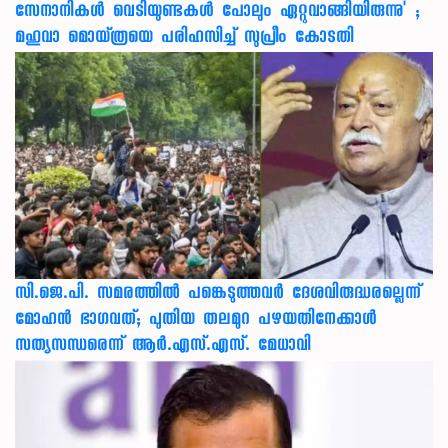
സേനാനികൾ വെടിയുണ്ടകൾ പോലും ഏറ്റുവാങ്ങിയിരുന്നു' ;
മഹുവാ മൊയ്ത്രയെ പരിഹസിച്ച് സുപ്രീം കോടതി
സി.ജെ.പി. സമരത്തിൽ പങ്കെടുത്തവർ ദേശവിരുദ്ധരല്ലെന്ന്
മോഹൻ ഭാഗവത്; പുതിയ തലമുറ പഴയതിനേക്കാൾ
സത്യസന്ധരെന്ന് ആർ.എസ്.എസ്. മേധാവി