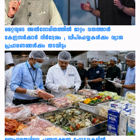
മെറ്റയുടെ അൽഗോരിതത്തിൽ മാറ്റം വരുത്താൻ
കേന്ദ്രസർക്കാർ നിർദ്ദേശം ; ഡീപ്‌ഫെയ്ക്കുകൾക്കും വ്യാജ
പ്രചാരണങ്ങൾക്കും തടയിടും