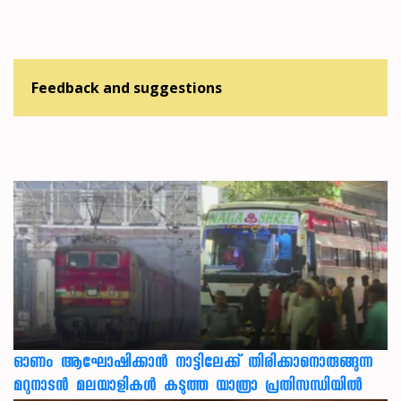
Feedback and suggestions
ഓണം ആഘോഷിക്കാൻ നാട്ടിലേക്ക് തിരിക്കാനൊരുങ്ങുന്ന
മറുനാടൻ മലയാളികൾ കടുത്ത യാത്രാ പ്രതിസന്ധിയിൽ