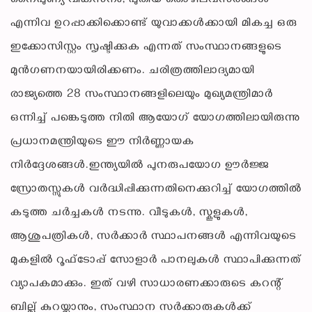
നൈപുണ്യ വികസനം, പുതിയ തൊഴിലവസരങ്ങൾ
എന്നിവ ഉറപ്പാക്കിക്കൊണ്ട് യുവാക്കൾക്കായി മികച്ച ഒരു
ഇക്കോസിസ്റ്റം സൃഷ്ടിക്കുക എന്നത് സംസ്ഥാനങ്ങളുടെ
മുൻഗണനയായിരിക്കണം. ചരിത്രത്തിലാദ്യമായി
രാജ്യത്തെ 28 സംസ്ഥാനങ്ങളിലെയും മുഖ്യമന്ത്രിമാർ
ഒന്നിച്ച് പങ്കെടുത്ത നിതി ആയോഗ് യോഗത്തിലായിരുന്നു
പ്രധാനമന്ത്രിയുടെ ഈ നിർണ്ണായക
നിർദ്ദേശങ്ങൾ.ഇന്ത്യയിൽ പുനരുപയോഗ ഊർജ്ജ
സ്രോതസ്സുകൾ വർദ്ധിപ്പിക്കുന്നതിനെക്കുറിച്ച് യോഗത്തിൽ
കടുത്ത ചർച്ചകൾ നടന്നു. വീടുകൾ, സ്കൂളുകൾ,
ആശുപത്രികൾ, സർക്കാർ സ്ഥാപനങ്ങൾ എന്നിവയുടെ
മുകളിൽ റൂഫ്‌ടോപ്പ് സോളാർ പാനലുകൾ സ്ഥാപിക്കുന്നത്
വ്യാപകമാക്കും. ഇത് വഴി സാധാരണക്കാരുടെ കറന്റ്
ബില്ല് കുറയ്ക്കാനും, സംസ്ഥാന സർക്കാരുകൾക്ക്