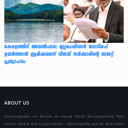
കേരളത്തിന് അ‌യൽപ്പാര! മുല്ലപ്പെരിയാർ ജലനിരപ്പ്
ഉയർത്താൻ ശ്രമിക്കുമെന്ന് വിജയ് സർക്കാരിന്റെ ബജറ്റ്
പ്രഖ്യാപനം
ABOUT US
Encyclopedia on Kerala in visual form! Documentary film
series about the Corporation - Municipality wards and each