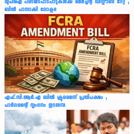
യുപിഐ പണമിടപാടപാടുകൾക്ക് മെർച്ചന്റ് ഡിസ്കൗണ്ട് റേറ്റ് ;
ബിൽ പാസാക്കി ലോക്സഭ
എഫ്.സി.ആർ.എ ബിൽ ക്രൂരമെന്ന് പ്രതിപക്ഷം ;
പാർലമെന്റ് സ്തംഭനം തുടരുന്നു