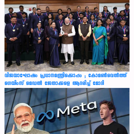
വിജയാഘോഷം പ്രധാനമന്ത്രിക്കൊപ്പം ; കോമൺവെൽത്ത്
ഗെയിംസ് മെഡൽ ജേതാക്കളെ ആദരിച്ച് മോദി