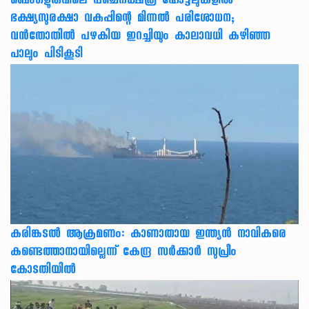
ബെംഗളൂരുവിലെ പഞ്ചനക്ഷത്ര ഹോട്ടലുകളിൽ
ഭക്ഷ്യസുരക്ഷാ വകുപ്പിന്റെ മിന്നൽ പരിശോധന;
വൻതോതിൽ പഴകിയ ഇറച്ചിയും കാലാവധി കഴിഞ്ഞ
പാലും പിടികൂടി
കരിങ്കടൽ ആക്രമണം: കാണാതായ ഇന്ത്യൻ നാവികരെ
കണ്ടെത്താനായില്ലെന്ന് കേന്ദ്ര സർക്കാർ സുപ്രീം
കോടതിയിൽ