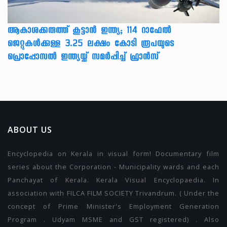
ആകാശക്കരുത്ത് കൂട്ടാൻ ഇന്ത്യ; 114 റാഫേൽ
ജെറ്റുകൾക്കുള്ള 3.25 ലക്ഷം കോടി രൂപയുടെ
പ്രൊപ്പോസൽ ഇന്ത്യയ്ക്ക് സമർപ്പിച്ച് ഫ്രാൻസ്
ABOUT US
Encyclopedia on Kerala in visual form! Documentary film
series about the Corporation - Municipality wards and each
Panchayat of Kerala. Kerala Visual Encyclopaedia. In
association with FILCA FILM SOCIETY Trivandrum. ( Under the
concept of Prime Minister's Employment Generation
Program . Udyam MSME and GST registered) . Also