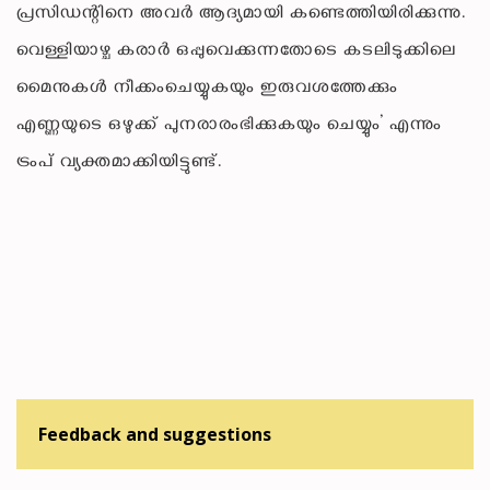
പ്രസിഡന്റിനെ അവർ ആദ്യമായി കണ്ടെത്തിയിരിക്കുന്നു.
വെള്ളിയാഴ്ച കരാർ ഒപ്പുവെക്കുന്നതോടെ കടലിടുക്കിലെ
മൈനുകൾ നീക്കംചെയ്യുകയും ഇരുവശത്തേക്കും
എണ്ണയുടെ ഒഴുക്ക് പുനരാരംഭിക്കുകയും ചെയ്യും’ എന്നും
ട്രംപ് വ്യക്തമാക്കിയിട്ടുണ്ട്.
Feedback and suggestions