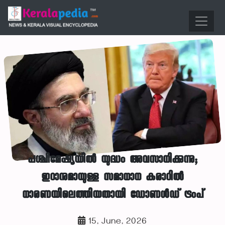
പശ്ചിമേഷ്യയിൽ യുദ്ധം അവസാനിക്കുന്നു;
ഇറാനുമായുള്ള സമാധാന കരാറിൽ
ധാരണയിലെത്തിയതായി ഡോണൾഡ് ട്രംപ്
15, June, 2026