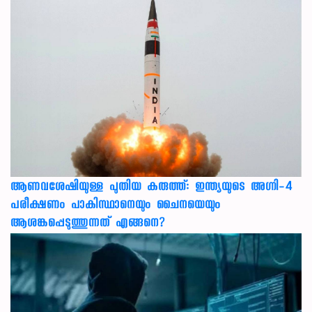
ആണവശേഷിയുള്ള പുതിയ കരുത്ത്: ഇന്ത്യയുടെ അഗ്നി-4
പരീക്ഷണം പാകിസ്ഥാനെയും ചൈനയെയും
ആശങ്കപ്പെടുത്തുന്നത് എങ്ങനെ?