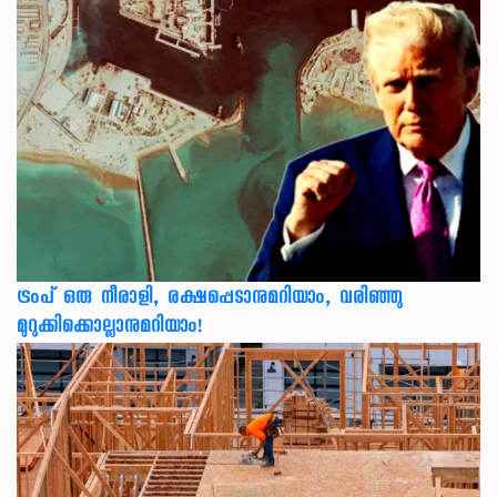
ട്രംപ് ഒരു നീരാളി, രക്ഷപ്പെടാനുമറിയാം, വരിഞ്ഞു
മുറുക്കിക്കൊല്ലാനുമറിയാം!