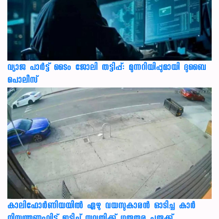
വ്യാജ പാർട്ട് ടൈം ജോലി തട്ടിപ്പ്: മുന്നറിയിപ്പുമായി ദുബൈ
പൊലീസ്
കാലിഫോര്‍ണിയയില്‍ ഏഴു വയസുകാരന്‍ ഓടിച്ച കാര്‍