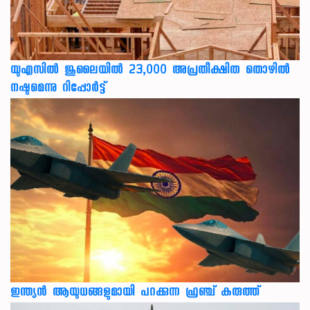
യുഎസില്‍ ജൂലൈയില്‍ 23,000 അപ്രതീക്ഷിത തൊഴില്‍
നഷ്ടമെന്നു റിപ്പോര്‍ട്ട്
ഇന്ത്യൻ ആയുധങ്ങളുമായി പറക്കുന്ന ഫ്രഞ്ച് കരുത്ത്