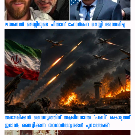
ലയണൽ മെസ്സിയുടെ പിതാവ് ഹോർഹെ മെസ്സി അന്തരിച്ചു
അമേരിക്കൻ സൈന്യത്തിന് ആജീവനാന്ത ‘പണി’ കൊടുത്ത്
ഇറാൻ; ഞെട്ടിക്കുന്ന യാഥാർത്ഥ്യങ്ങൾ പുറത്തേക്ക്!