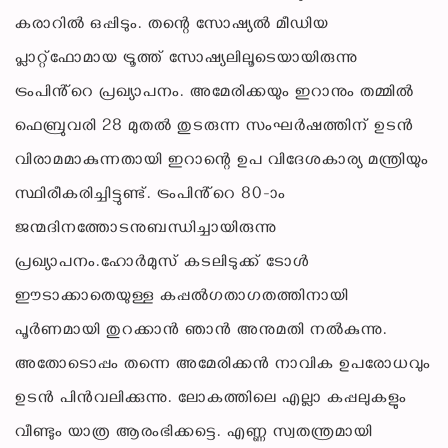
കരാറിൽ ഒപ്പിടും. തന്റെ സോഷ്യൽ മീഡിയ
പ്ലാറ്റ്ഫോമായ ട്രൂത്ത് സോഷ്യലിലൂടെയായിരുന്നു
ട്രംപിൻ്റെ പ്രഖ്യാപനം. അമേരിക്കയും ഇറാനും തമ്മിൽ
ഫെബ്രുവരി 28 മുതൽ തുടരുന്ന സംഘർഷത്തിന് ഉടൻ
വിരാമമാകുന്നതായി ഇറാന്റെ ഉപ വിദേശകാര്യ മന്ത്രിയും
സ്ഥിരീകരിച്ചിട്ടുണ്ട്. ട്രംപിൻ്റെ 80-ാം
ജന്മദിനത്തോടനുബന്ധിച്ചായിരുന്നു
പ്രഖ്യാപനം.ഹോർമുസ് കടലിടുക്ക് ടോൾ
ഈടാക്കാതെയുള്ള കപ്പൽഗതാഗതത്തിനായി
പൂർണമായി തുറക്കാൻ ഞാൻ അനുമതി നൽകുന്നു.
അതോടൊപ്പം തന്നെ അമേരിക്കൻ നാവിക ഉപരോധവും
ഉടൻ പിൻവലിക്കുന്നു. ലോകത്തിലെ എല്ലാ കപ്പലുകളും
വീണ്ടും യാത്ര ആരംഭിക്കട്ടെ. എണ്ണ സ്വതന്ത്രമായി