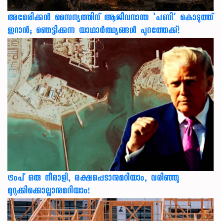
അമേരിക്കൻ സൈന്യത്തിന് ആജീവനാന്ത ‘പണി’ കൊടുത്ത്
ഇറാൻ; ഞെട്ടിക്കുന്ന യാഥാർത്ഥ്യങ്ങൾ പുറത്തേക്ക്!
ട്രംപ് ഒരു നീരാളി, രക്ഷപ്പെടാനുമറിയാം, വരിഞ്ഞു
മുറുക്കിക്കൊല്ലാനുമറിയാം!