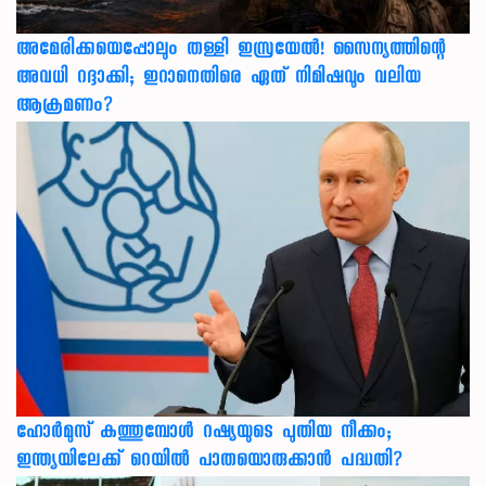
അമേരിക്കയെപ്പോലും തള്ളി ഇസ്രയേൽ! സൈന്യത്തിന്റെ
അവധി റദ്ദാക്കി; ഇറാനെതിരെ ഏത് നിമിഷവും വലിയ
ആക്രമണം?
ഹോർമുസ് കത്തുമ്പോൾ റഷ്യയുടെ പുതിയ നീക്കം;
ഇന്ത്യയിലേക്ക് റെയിൽ പാതയൊരുക്കാൻ പദ്ധതി?