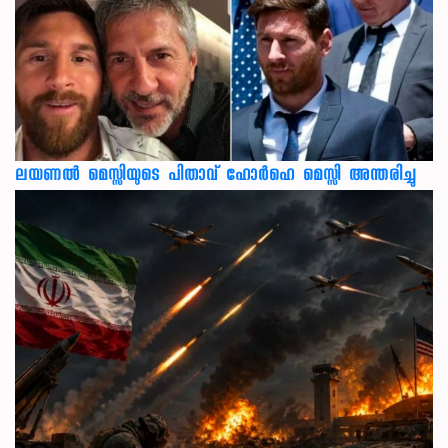
ലയണൽ മെസ്സിയുടെ പിതാവ് ഹോർഹെ മെസ്സി അന്തരിച്ചു