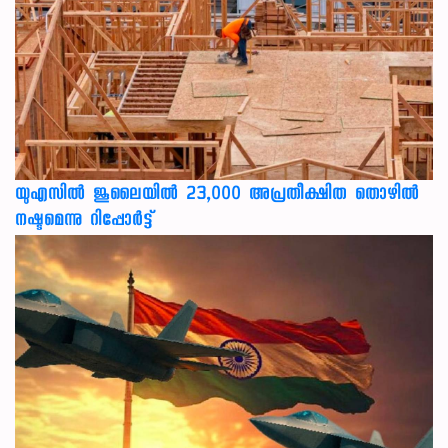
യുഎസില്‍ ജൂലൈയില്‍ 23,000 അപ്രതീക്ഷിത തൊഴില്‍
നഷ്ടമെന്നു റിപ്പോര്‍ട്ട്