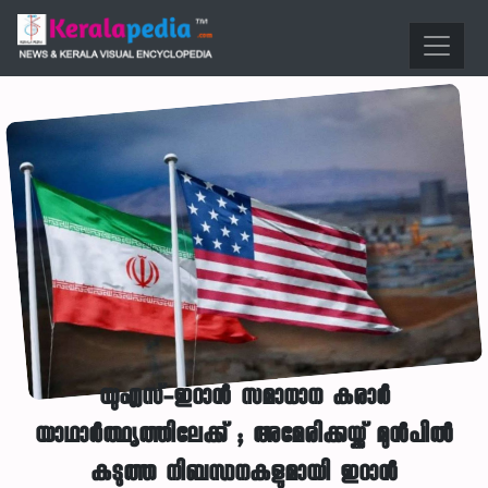
യുഎസ്-ഇറാൻ സമാധാന കരാർ
യാഥാർത്ഥ്യത്തിലേക്ക് ; അമേരിക്കയ്ക്ക് മുൻപിൽ
കടുത്ത നിബന്ധനകളുമായി ഇറാൻ