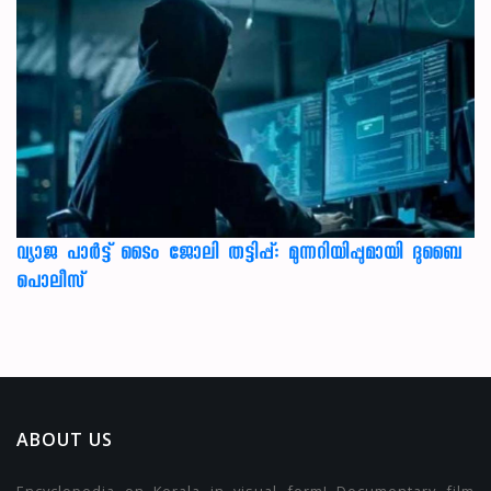
വ്യാജ പാർട്ട് ടൈം ജോലി തട്ടിപ്പ്: മുന്നറിയിപ്പുമായി ദുബൈ
പൊലീസ്
ABOUT US
Encyclopedia on Kerala in visual form! Documentary film