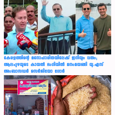
കേരളത്തിന്റെ മനോഹാരിതയിലേക്ക് ഇനിയും വരും;
ആലപ്പുഴയുടെ കായൽ ഭംഗിയിൽ മനംമയങ്ങി യു.എസ്
അംബാസഡർ സെർജിയോ ഗോർ