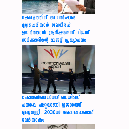
കേരളത്തിന് അ‌യൽപ്പാര!
മുല്ലപ്പെരിയാർ ജലനിരപ്പ്
ഉയർത്താൻ ശ്രമിക്കുമെന്ന് വിജയ്
സർക്കാരിന്റെ ബജറ്റ് പ്രഖ്യാപനം
കോമൺവെൽത്ത് ഗെയിംസ്
പതാക ഏറ്റുവാങ്ങി ഗുജറാത്ത്
മുഖ്യമന്ത്രി; 2030ൽ അഹമ്മദാബാദ്
വേദിയാകും