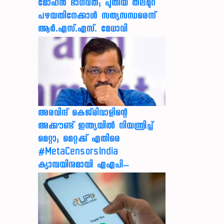
മോഹൻ ഭാഗവത്; പുതിയ തലമുറ
പഴയതിനേക്കാൾ സത്യസന്ധരെന്ന്
ആർ.എസ്.എസ്. മേധാവി
അരവിന്ദ് കെജ്‌രിവാളിന്റെ
അക്കൗണ്ട് ഇന്ത്യയിൽ നിയന്ത്രിച്ച്
മെറ്റാ; മെറ്റക്ക് എതിരെ
#MetaCensorsIndia
ക്യാമ്പയിനുമായി എഎപി…