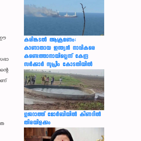
5
് ഈ
കരിങ്കടൽ ആക്രമണം:
കാണാതായ ഇന്ത്യൻ നാവികരെ
കണ്ടെത്താനായില്ലെന്ന് കേന്ദ്ര
ിസഭാ
സർക്കാർ സുപ്രീം കോടതിയിൽ
ന്റെ
ാണ്
െ
ഗുജറാത്ത് മോർബിയിൽ കിണറിൽ
തിരയിളക്കം
കത