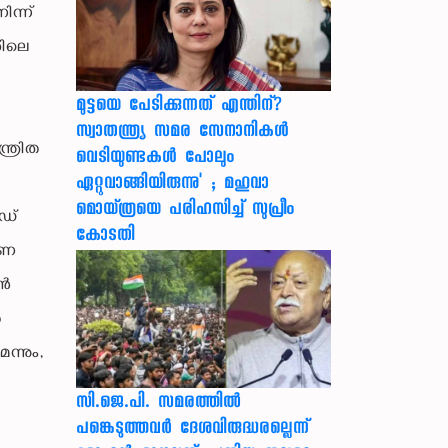
ിന്ന്
ശിലെ
മുട്ടയെ പേടിക്കുന്നത് എന്തിന്?
സ്വാതന്ത്ര്യ സമര സേനാനികൾ
ത്രിത
വെടിയുണ്ടകൾ പോലും
ഏറ്റുവാങ്ങിയിരുന്നു' ; മഹുവാ
മൊയ്ത്രയെ പരിഹസിച്ച് സുപ്രീം
ോഡ്
കോടതി
ാണ
ാൻ
ർ
ന്നും,
സി.ജെ.പി. സമരത്തിൽ
പങ്കെടുത്തവർ ദേശവിരുദ്ധരല്ലെന്ന്