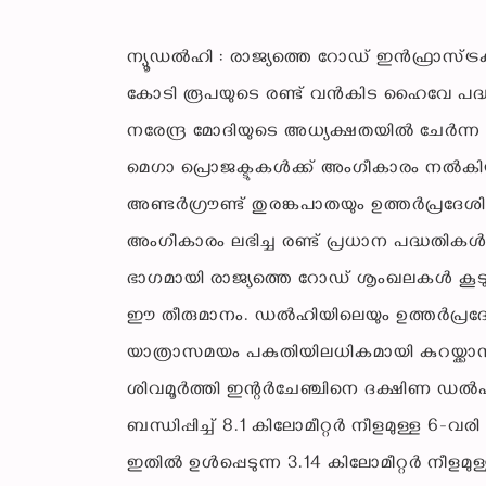
ന്യൂഡൽഹി : രാജ്യത്തെ റോഡ് ഇൻഫ്രാസ്ട്രക്
കോടി രൂപയുടെ രണ്ട് വൻകിട ഹൈവേ പദ്ധതിക
നരേന്ദ്ര മോദിയുടെ അധ്യക്ഷതയിൽ ചേർന്ന സ
മെഗാ പ്രൊജക്ടുകൾക്ക് അംഗീകാരം നൽകിയത
അണ്ടർഗ്രൗണ്ട് തുരങ്കപാതയും ഉത്തർപ്രദേശി
അംഗീകാരം ലഭിച്ച രണ്ട് പ്രധാന പദ്ധതികൾ. പ
ഭാഗമായി രാജ്യത്തെ റോഡ് ശൃംഖലകൾ കൂട
ഈ തീരുമാനം. ഡൽഹിയിലെയും ഉത്തർപ്രദേശി
യാത്രാസമയം പകുതിയിലധികമായി കുറയ്ക്കാ
ശിവമൂർത്തി ഇന്റർചേഞ്ചിനെ ദക്ഷിണ ഡൽ
ബന്ധിപ്പിച്ച് 8.1 കിലോമീറ്റർ നീളമുള്ള 6-വ
ഇതിൽ ഉൾപ്പെടുന്ന 3.14 കിലോമീറ്റർ നീള