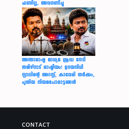
ഫണ്ടില്ല, അവഗണിച്ചു
അന്താരാഷ്ട്ര മാധ്യമ ശ്രദ്ധ നേടി
തമിഴ്‌നാട് രാഷ്ട്രീയം! ഉദയനിധി
സ്റ്റാലിന്റെ അറസ്റ്റ്, കാവേരി തർക്കം,
പുതിയ നിയമപോരാട്ടങ്ങൾ
CONTACT