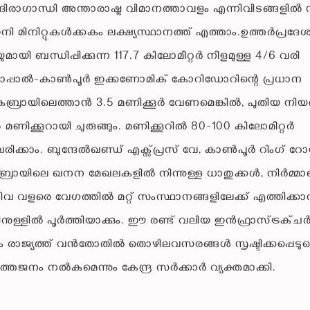
ദിരാഗാന്ധി അന്താരാഷ്ട്ര വിമാനത്താവളം എന്നിവിടങ്ങളിൽ ന
 മിനിറ്റുകൾക്കകം ലക്ഷ്യസ്ഥാനത്ത് എത്താം.ഉത്തർപ്രദേ
ബന്ധിപ്പിക്കുന്ന 117.7 കിലോമീറ്റർ നീളമുള്ള 4/6 വരി
. ഭോപ്പാൽ-കാൺപൂർ ഇക്കണോമിക് കോറിഡോറിന്റെ പ്രധാന
്രായിലെത്താൻ 3.5 മണിക്കൂർ വേണമെങ്കിൽ, പുതിയ നിയന്
ിക്കൂറായി ചുരുങ്ങും. മണിക്കൂറിൽ 80-100 കിലോമീറ്റർ
്കാം. ബുന്ദേൽഖണ്ഡ് എക്സ്പ്രസ് വേ, കാൺപൂർ റിംഗ് റ
 കബ്രായിലെ ഖനന മേഖലകളിൽ നിന്നുള്ള ധാതുക്കൾ, നിർമ്മ
വ വളരെ വേഗത്തിൽ മറ്റ് സംസ്ഥാനങ്ങളിലേക്ക് എത്തിക്ക
ുള്ളിൽ പൂർത്തിയാക്കും. ​ഈ രണ്ട് വലിയ ഇൻഫ്രാസ്ട്രക്ച
രം രാജ്യത്ത് വൻതോതിൽ തൊഴിലവസരങ്ങൾ സൃഷ്ടിക്കപ്പെടുമെ
ഉത്തേജനം നൽകുമെന്നും കേന്ദ്ര സർക്കാർ വ്യക്തമാക്കി.