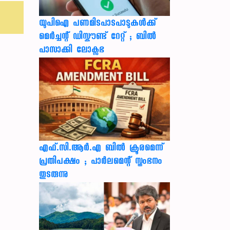
യുപിഐ പണമിടപാടപാടുകൾക്ക്
മെർച്ചന്റ് ഡിസ്കൗണ്ട് റേറ്റ് ; ബിൽ
പാസാക്കി ലോക്സഭ
എഫ്.സി.ആർ.എ ബിൽ ക്രൂരമെന്ന്
പ്രതിപക്ഷം ; പാർലമെന്റ് സ്തംഭനം
തുടരുന്നു