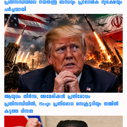
പ്രതിസന്ധിയിലെ നയതന്ത്ര ബന്ധവും പ്രാദേശിക സുരക്ഷയും
ചർച്ചയായി
ആയുധം തീർന്നു, അമേരിക്കൻ പ്രതിരോധം
പ്രതിസന്ധിയിൽ; ട്രംപും പ്രതിരോധ സെക്രട്ടറിയും തമ്മിൽ
കടുത്ത ഭിന്നത