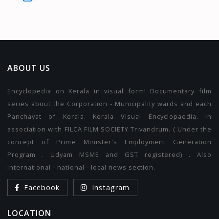
ABOUT US
Encyclopedia on Kerala in visual form! Documentary film
series about the Corporation - Municipality wards and each
Panchayat of Kerala. Kerala Visual Encyclopaedia. In
association with FILCA FILM SOCIETY Trivandrum. ( Under the
concept of Prime Minister's Employment Generation
Program . Udyam MSME and GST registered) . Also
international - national - local news section.
Facebook
Instagram
LOCATION