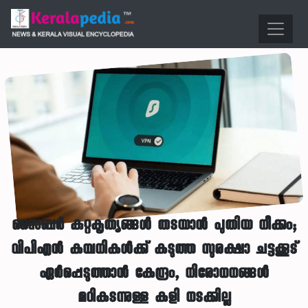
സൈബർ കുറ്റകൃത്യങ്ങൾ തടയാൻ പുതിയ നീക്കം;
വിപിഎൻ കമ്പനികൾക്ക് കടുത്ത സുരക്ഷാ ചട്ടക്കൂട്
ഏർപ്പെടുത്താൻ കേന്ദ്രം, നിരോധനങ്ങൾ
മറികടന്നുള്ള കളി നടക്കില്ല