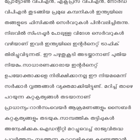
പ്രോട്ടോൺ വിപിഎൻ, എക്സ്പ്രസ് വിപിഎൻ, നോർഡ്
വിപിഎൻ തുടങ്ങിയ പ്രമുഖ കമ്പനികൾ ഇന്ത്യയിലെ
തങ്ങളുടെ ഫിസിക്കൽ സെർവറുകൾ പിൻവലിച്ചിരുന്നു.
നിലവിൽ സിംഗപ്പൂർ പോലുള്ള വിദേശ സെർവറുകൾ
വഴിയാണ് ഇവർ ഇന്ത്യയിലെ ഇന്റർനെറ്റ് ട്രാഫിക്
തിരിച്ചുവിടുന്നത്. ഈ പഴുതുകൂടി അടയ്ക്കാനാണ് പുതിയ
നിയമം.സാധാരണക്കാരായ ഇന്റർനെറ്റ്
ഉപയോക്താക്കളെ നിരീക്ഷിക്കാനല്ല ഈ നിയമമെന്ന്
സർക്കാർ വൃത്തങ്ങൾ വ്യക്തമാക്കിയിട്ടുണ്ട്. മറിച്ച് താഴെ
പറയുന്ന കുറ്റകൃത്യങ്ങൾ തടയാനാണ്
പ്രാധാന്യം:റാൻസംവെയർ ആക്രമണങ്ങളും സൈബർ
കുറ്റകൃത്യങ്ങളും തടയുക.സാമ്പത്തിക തട്ടിപ്പുകൾ
അന്വേഷിക്കുക.ഐഡന്റിറ്റി മറച്ചുവെച്ച് രാജ്യവിരുദ്ധ