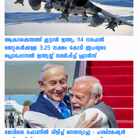
ആകാശക്കരുത്ത് കൂട്ടാൻ ഇന്ത്യ; 114 റാഫേൽ
ജെറ്റുകൾക്കുള്ള 3.25 ലക്ഷം കോടി രൂപയുടെ
പ്രൊപ്പോസൽ ഇന്ത്യയ്ക്ക് സമർപ്പിച്ച് ഫ്രാൻസ്
മോദിയെ ഫോണിൽ വിളിച്ച് നെതന്യാഹു : പശ്ചിമേഷ്യൻ