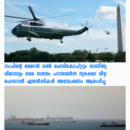
ട്രംപിന്റെ മറൈന്‍ വണ്‍ ഹെലികോപ്റ്ററും വാണിജ്യ
വിമാനവും ഒരേ സമയം പറന്നുയര്‍ന്ന സുരക്ഷാ വീഴ്ച:
ഫെഡറല്‍ ഏജന്‍സികള്‍ അന്വേഷണം ആരംഭിച്ചു