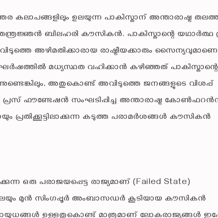
്തര കലാപങ്ങളിലും ഉലയുന്ന പാകിസ്താന് അന്താരാഷ്ട്ര തലത
നയതന്ത്രജ്ഞൻ ബിലഹരി കൗസികൻ. പാകിസ്താന്റെ യഥാർത്ഥ പ്
ിടുത്തെ അഴിമതിക്കാരായ രാഷ്ട്രീയക്കാരും സൈന്യവുമാണെന
സംഘർഷത്തിൽ മധ്യസ്ഥത വഹിക്കാൻ കഴിഞ്ഞത് പാകിസ്താന്റ
്നുണ്ടെങ്കിലും, അതുകൊണ്ട് അവിടുത്തെ ജനങ്ങളുടെ വിശപ്പ്
ണൽ പ്രസ് ഫൗണ്ടേഷൻ സംഘടിപ്പിച്ച അന്താരാഷ്ട്ര കോൺഫറ
ം പ്രതിക്കൂട്ടിലാക്കുന്ന കടുത്ത പരാമർശങ്ങൾ കൗസികൻ
്കുന്ന ഒരു പരാജയപ്പെട്ട രാജ്യമാണ് (Failed State)
ിലെയും മുൻ സിംഗപ്പൂർ അംബാസഡർ കൂടിയായ കൗസികൻ
ണവായുധങ്ങൾ ഉള്ളതുകൊണ്ട് മാത്രമാണ് ലോകരാജ്യങ്ങൾ ഇപ്പ