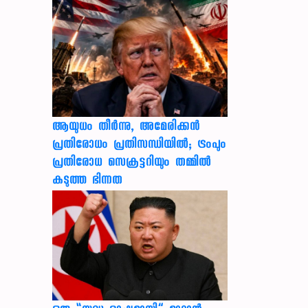
ആയുധം തീർന്നു, അമേരിക്കൻ
പ്രതിരോധം പ്രതിസന്ധിയിൽ; ട്രംപും
പ്രതിരോധ സെക്രട്ടറിയും തമ്മിൽ
കടുത്ത ഭിന്നത