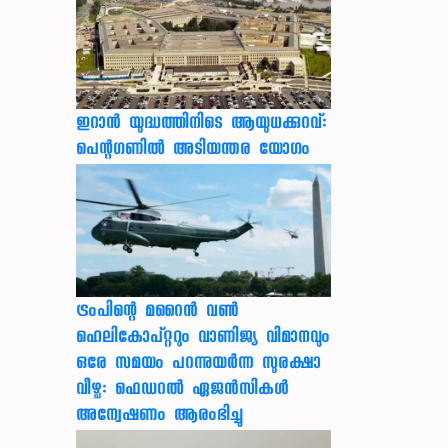
ഇറാന്‍ യുദ്ധത്തിനിടെ ആയുധക്കുറവ്:
പെന്റഗണില്‍ അടിയന്തര യോഗം
ട്രംപിന്റെ മറൈന്‍ വണ്‍
ഹെലികോപ്റ്ററും വാണിജ്യ വിമാനവും
ഒരേ സമയം പറന്നുയര്‍ന്ന സുരക്ഷാ
വീഴ്ച: ഫെഡറല്‍ ഏജന്‍സികള്‍
അന്വേഷണം ആരംഭിച്ചു