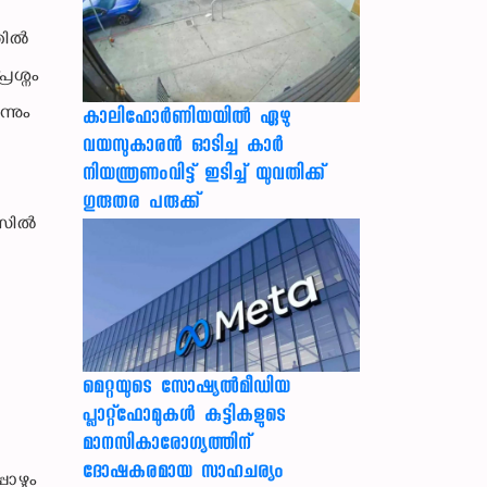
്തിൽ
രശ്നം
്നും
കാലിഫോര്‍ണിയയില്‍ ഏഴു
വയസുകാരന്‍ ഓടിച്ച കാര്‍
െ
നിയന്ത്രണംവിട്ട് ഇടിച്ച് യുവതിക്ക്
ഗുരുതര പരുക്ക്
ൻസിൽ
മെറ്റയുടെ സോഷ്യല്‍മീഡിയ
പ്ലാറ്റ്‌ഫോമുകള്‍ കുട്ടികളുടെ
മാനസികാരോഗ്യത്തിന്
ദോഷകരമായ സാഹചര്യം
ോഴും