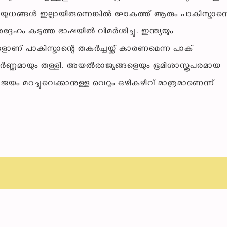
ുധങ്ങൾ ഇല്ലായിരുന്നെങ്കിൽ ലോകത്ത് ആരും പാകിസ്താന
അദ്ദേഹം കടുത്ത ഭാഷയിൽ വിമർശിച്ചു. ഇന്ത്യയും
ങളാണ് പാകിസ്താന്റെ തകർച്ചയ്ക്ക് കാരണമെന്ന പാക്
ൂർണ്ണമായും തള്ളി. അയൽരാജ്യങ്ങളെയും ഭൂമിശാസ്ത്രപരമായ
രാജയം മറച്ചുവെക്കാനുള്ള വെറും ഒഴികഴിവ് മാത്രമാണെന്ന്