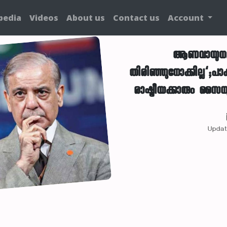
pedia
Videos
About us
Contact us
Account
ആണവായുധമി
തിരിഞ്ഞുനോക്കില്ല’;പാക
രാഷ്ട്രീയക്കാരും സൈ
Updat