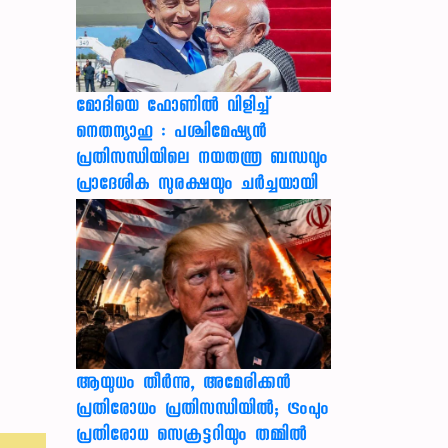
മോദിയെ ഫോണിൽ വിളിച്ച്
നെതന്യാഹു : പശ്ചിമേഷ്യൻ
പ്രതിസന്ധിയിലെ നയതന്ത്ര ബന്ധവും
പ്രാദേശിക സുരക്ഷയും ചർച്ചയായി
ആയുധം തീർന്നു, അമേരിക്കൻ
പ്രതിരോധം പ്രതിസന്ധിയിൽ; ട്രംപും
പ്രതിരോധ സെക്രട്ടറിയും തമ്മിൽ