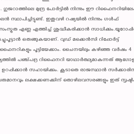
ും. ഗുജറാത്തിലെ മുന്ദ്ര പോർട്ടിൽ നിന്നും ഈ റിഫൈനറിയിലേക
ൈൻ സ്ഥാപിച്ചിട്ടുണ്ട്. ഇതുവഴി റഷ്യയിൽ നിന്നും ഗൾഫ്
അസംസ്കൃത എണ്ണ എത്തിച്ച് ശുദ്ധീകരിക്കാൻ സാധിക്കും.യൂറോപ്പ
ൂട്ടാൻ ഒരുങ്ങുകയാണ്. വുഡ് മക്കെൻസി റിപ്പോർട്ട്
ഫൈനറികളും പൂട്ടിയേക്കാം. ചൈനയിലും കഴിഞ്ഞ വർഷം 4
ഹചര്യത്തിൽ പഞ്ച്പദ്ര റിഫൈനറി യാഥാർത്ഥ്യമാകുന്നത് ആഗോ
 ഉറപ്പിക്കാൻ സഹായിക്കും. കൂടാതെ രാജസ്ഥാൻ സർക്കാരിന
രുമാനവും ലക്ഷക്കണക്കിന് തൊഴിലവസരങ്ങളും ഇത് സൃഷ്ടിക്