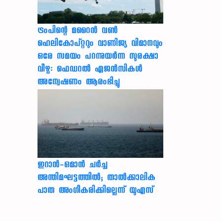
ട്രംപിന്റെ മറൈന്‍ വണ്‍
ഹെലികോപ്റ്ററും വാണിജ്യ വിമാനവും
ഒരേ സമയം പറന്നുയര്‍ന്ന സുരക്ഷാ
വീഴ്ച: ഫെഡറല്‍ ഏജന്‍സികള്‍
അന്വേഷണം ആരംഭിച്ചു
ഇറാന്‍-ഒമാന്‍ ചര്‍ച്ച
അന്തിമഘട്ടത്തില്‍; താല്‍ക്കാലിക
പാത അംഗീകരിക്കില്ലെന്ന് യുഎസ്