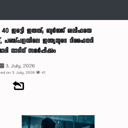
 ഇരട്ടി ഇരുമ്പ്; ബുർജ്ജ് ഖലീഫയെ
്, പഞ്ച്പദ്രയിലെ ഇന്ത്യയുടെ റിഫൈനറി
ദി നാടിന് സമർപ്പിക്കും
3, July, 2026
ed on 3, July, 2026
41