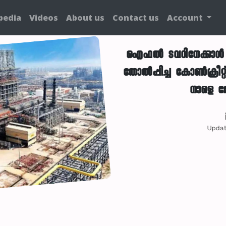
pedia
Videos
About us
Contact us
Account
ഐഫൽ ടവറിനേക്കാൾ 40
തോൽപ്പിച്ച കോൺക്രീറ്റ
നാളെ മോ
Updat