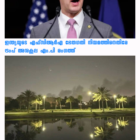
ഇന്ത്യയുടെ എഫ്‌സിആര്‍എ ഭേതഗതി നിയമത്തിനെതിരേ
ട്രംപ് അനുകൂല എം.പി രംഗത്ത്