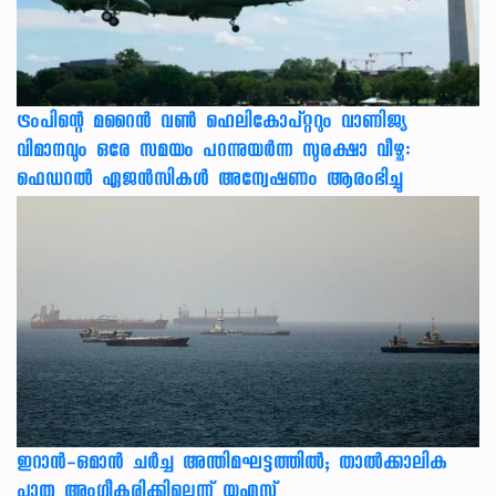
ട്രംപിന്റെ മറൈന്‍ വണ്‍ ഹെലികോപ്റ്ററും വാണിജ്യ
വിമാനവും ഒരേ സമയം പറന്നുയര്‍ന്ന സുരക്ഷാ വീഴ്ച:
ഫെഡറല്‍ ഏജന്‍സികള്‍ അന്വേഷണം ആരംഭിച്ചു
ഇറാന്‍-ഒമാന്‍ ചര്‍ച്ച അന്തിമഘട്ടത്തില്‍; താല്‍ക്കാലിക
പാത അംഗീകരിക്കില്ലെന്ന് യുഎസ്