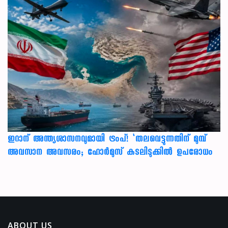
ഇറാന് അന്ത്യശാസനവുമായി ട്രംപ്! ‘തലവെട്ടുന്നതിന് മുമ്പ്
അവസാന അവസരം; ഹോർമുസ് കടലിടുക്കിൽ ഉപരോധം
ABOUT US