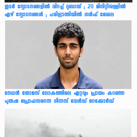
തുടർ സ്ഫോടനങ്ങളിൽ വിറച്ച് ദുബായ് ; 20 മിനിറ്റിനുള്ളിൽ
ഏഴ് സ്ഫോടനങ്ങൾ ; പരിഭ്രാന്തിയിൽ ഗൾഫ് മേഖല
നേഥന്‍ തോമസ് ലോകത്തിലെ ഏറ്റവും പ്രായം കുറഞ്ഞ
പുരുഷ പ്രൊഫസറെന്ന ഗിന്നസ് വേള്‍ഡ് റെക്കോര്‍ഡ്