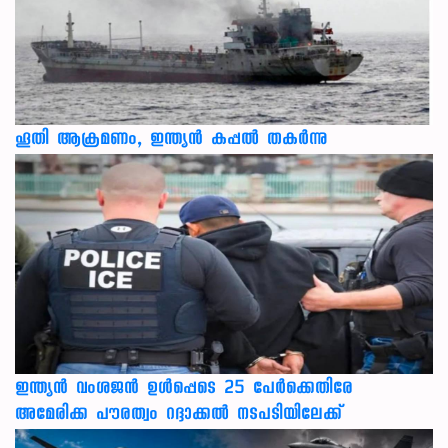
ഹൂതി ആക്രമണം, ഇന്ത്യൻ കപ്പൽ തകർന്നു
ഇന്ത്യന്‍ വംശജന്‍ ഉള്‍പ്പെടെ 25 പേര്‍ക്കെതിരേ
അമേരിക്ക പൗരത്വം റദ്ദാക്കല്‍ നടപടിയിലേക്ക്