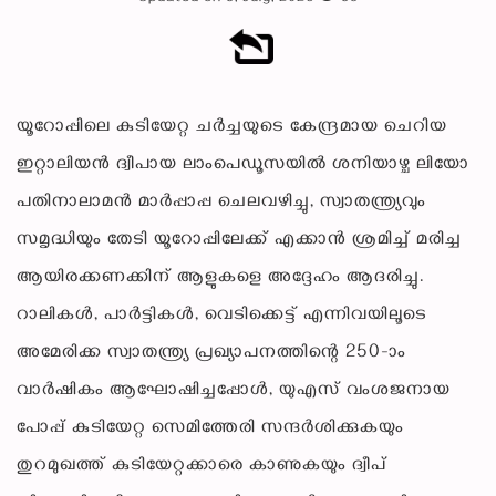
യൂറോപ്പിലെ കുടിയേറ്റ ചർച്ചയുടെ കേന്ദ്രമായ ചെറിയ
ഇറ്റാലിയൻ ദ്വീപായ ലാംപെഡൂസയിൽ ശനിയാഴ്ച ലിയോ
പതിനാലാമൻ മാർപ്പാപ്പ ചെലവഴിച്ചു, സ്വാതന്ത്ര്യവും
സമൃദ്ധിയും തേടി യൂറോപ്പിലേക്ക് എക്കാൻ ശ്രമിച്ച് മരിച്ച
ആയിരക്കണക്കിന് ആളുകളെ അദ്ദേഹം ആദരിച്ചു.
റാലികൾ, പാർട്ടികൾ, വെടിക്കെട്ട് എന്നിവയിലൂടെ
അമേരിക്ക സ്വാതന്ത്ര്യ പ്രഖ്യാപനത്തിന്റെ 250-ാം
വാർഷികം ആഘോഷിച്ചപ്പോൾ, യുഎസ് വംശജനായ
പോപ്പ് കുടിയേറ്റ സെമിത്തേരി സന്ദർശിക്കുകയും
തുറമുഖത്ത് കുടിയേറ്റക്കാരെ കാണുകയും ദ്വീപ്