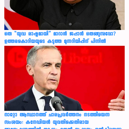
ഒരു “യുദ്ധ രാഷ്ട്രമായി” മാറാൻ ജപ്പാൻ ഒരുങ്ങുന്നുവോ?
ഉത്തരകൊറിയയുടെ കടുത്ത മുന്നറിയിപ്പിന് പിന്നിൽ
നാറ്റോ ആസ്ഥാനത്ത് ചാരപ്രവര്‍ത്തനം നടത്തിയെന്ന
സംശയം: കനേഡിയന്‍ യുവതിക്കെതിരായ