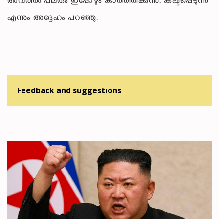
അവരിൽ പലരും ഇപ്പോഴും കാത്തിരിക്കുന്നു, കഷ്ടപ്പെടുന്നു"
എന്നും അദ്ദേഹം പറഞ്ഞു.
Feedback and suggestions