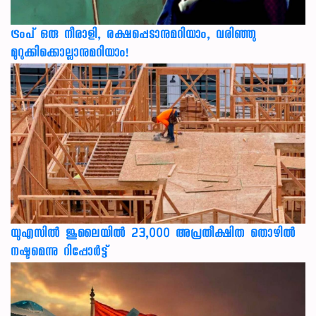
ട്രംപ് ഒരു നീരാളി, രക്ഷപ്പെടാനുമറിയാം, വരിഞ്ഞു
മുറുക്കിക്കൊല്ലാനുമറിയാം!
യുഎസില്‍ ജൂലൈയില്‍ 23,000 അപ്രതീക്ഷിത തൊഴില്‍
നഷ്ടമെന്നു റിപ്പോര്‍ട്ട്