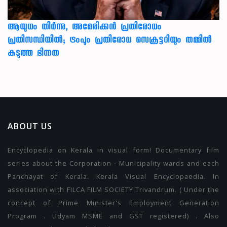
ആയുധം തീർന്നു, അമേരിക്കൻ പ്രതിരോധം
പ്രതിസന്ധിയിൽ; ട്രംപും പ്രതിരോധ സെക്രട്ടറിയും തമ്മിൽ
കടുത്ത ഭിന്നത
ABOUT US
Encyclopedia on Kerala in visual form! Documentary film
series about the Corporation - Municipality wards and each
Panchayat of Kerala. Kerala Visual Encyclopaedia. In
association with FILCA FILM SOCIETY Trivandrum. ( Under the
concept of Prime Minister's Employment Generation
Program . Udyam MSME and GST registered) . Also