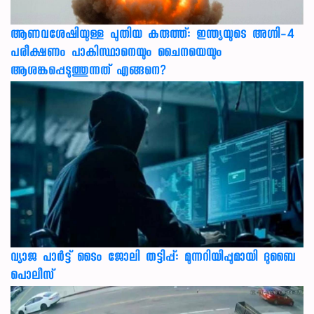
ആണവശേഷിയുള്ള പുതിയ കരുത്ത്: ഇന്ത്യയുടെ അഗ്നി-4
പരീക്ഷണം പാകിസ്ഥാനെയും ചൈനയെയും
ആശങ്കപ്പെടുത്തുന്നത് എങ്ങനെ?
വ്യാജ പാർട്ട് ടൈം ജോലി തട്ടിപ്പ്: മുന്നറിയിപ്പുമായി ദുബൈ
പൊലീസ്