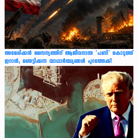
അമേരിക്കൻ സൈന്യത്തിന് ആജീവനാന്ത ‘പണി’ കൊടുത്ത്
ഇറാൻ; ഞെട്ടിക്കുന്ന യാഥാർത്ഥ്യങ്ങൾ പുറത്തേക്ക്!