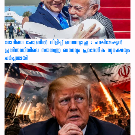
മോദിയെ ഫോണിൽ വിളിച്ച് നെതന്യാഹു : പശ്ചിമേഷ്യൻ
പ്രതിസന്ധിയിലെ നയതന്ത്ര ബന്ധവും പ്രാദേശിക സുരക്ഷയും
ചർച്ചയായി