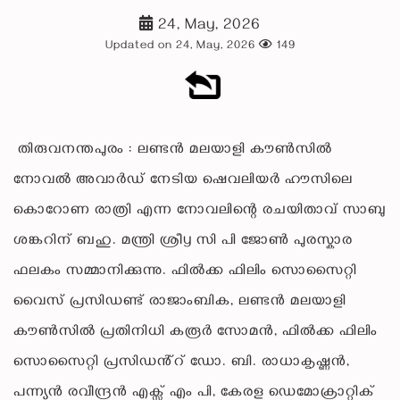
24, May, 2026
Updated on 24, May, 2026
149
തിരുവനന്തപുരം : ലണ്ടൻ മലയാളി കൗൺസിൽ
നോവൽ അവാർഡ് നേടിയ ഷെവലിയർ ഹൗസിലെ
കൊറോണ രാത്രി എന്ന നോവലിന്റെ രചയിതാവ് സാബു
ശങ്കറിന് ബഹു. മന്ത്രി ശ്രീy സി പി ജോൺ പുരസ്കാര
ഫലകം സമ്മാനിക്കുന്നു. ഫിൽക്ക ഫിലിം സൊസൈറ്റി
വൈസ് പ്രസിഡണ്ട് രാജാംബിക, ലണ്ടൻ മലയാളി
കൗൺസിൽ പ്രതിനിധി കരൂർ സോമൻ, ഫിൽക്ക ഫിലിം
സൊസൈറ്റി പ്രസിഡൻ്റ് ഡോ. ബി. രാധാകൃഷ്ണൻ,
പന്ന്യൻ രവീന്ദ്രൻ എക്സ് എം പി, കേരള ഡെമോക്രാറ്റിക്