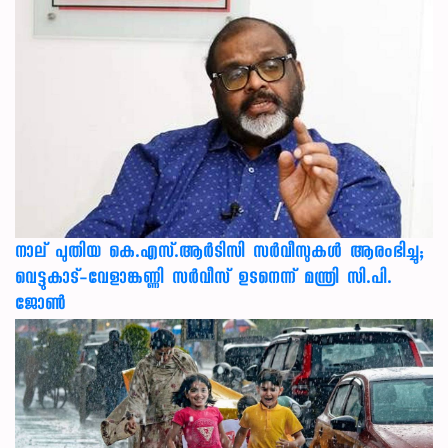
നാല് പുതിയ കെ.എസ്.ആർടിസി സർവീസുകൾ ആരംഭിച്ചു;
വെട്ടുകാട്-വേളാങ്കണ്ണി സർവീസ് ഉടനെന്ന് മന്ത്രി സി.പി.
ജോൺ