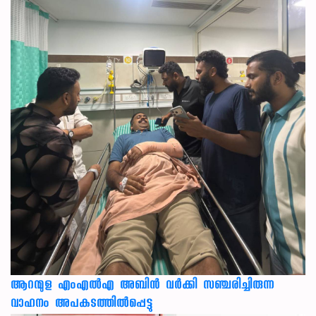
ആറന്മുള എംഎൽഎ അബിൻ വർക്കി സഞ്ചരിച്ചിരുന്ന
വാഹനം അപകടത്തിൽപ്പെട്ടു