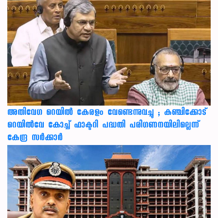
അതിവേഗ റെയിൽ കേരളം വേണ്ടെന്നുവച്ചു ; കഞ്ചിക്കോട്
റെയിൽവേ കോച്ച് ഫാക്ടറി പദ്ധതി പരിഗണനയിലില്ലെന്ന്
കേന്ദ്ര സർക്കാർ