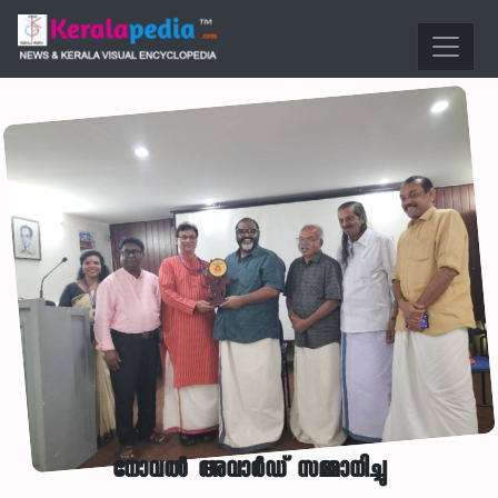
നോവൽ അവാർഡ് സമ്മാനിച്ചു