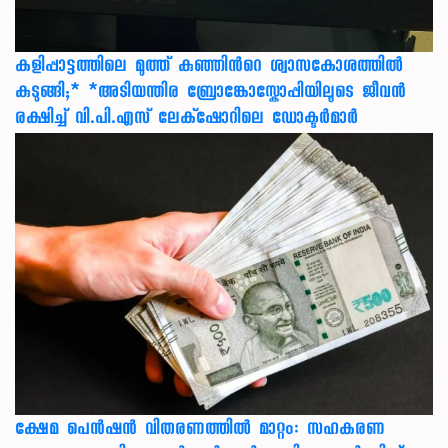
കളിപ്പാട്ടത്തിലെ മുത്ത് കുഞ്ഞിന്‍റെ ശ്വാസകോശത്തിൽ
കുടുങ്ങി;* *അടിയന്തിര ബ്രോങ്കോസ്കോപ്പിയിലൂടെ ജീവൻ
രക്ഷ‍ിച്ച് വി.പി.എസ് ലേക്‌ഷോറിലെ ഡോക്ടർമാർ
ക്ഷേമ പെൻഷൻ വിതരണത്തിൽ മാറ്റം: സഹകരണ