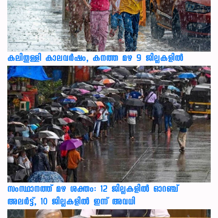
കലിതുള്ളി കാലവർഷം, കനത്ത മഴ 9 ജില്ലകളിൽ
സംസ്ഥാനത്ത് മഴ ശക്തം: 12 ജില്ലകളിൽ ഓറഞ്ച്
അലർട്ട്, 10 ജില്ലകളിൽ ഇന്ന് അവധി