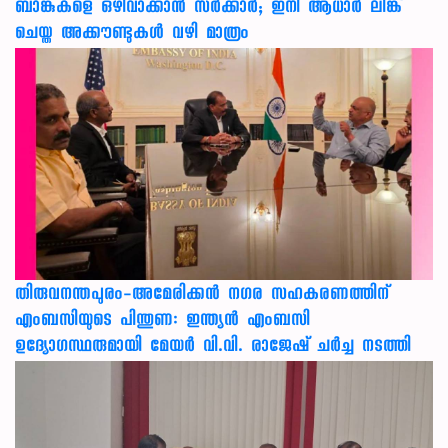
ബാങ്കുകളെ ഒഴിവാക്കാൻ സർക്കാർ; ഇനി ആധാർ ലിങ്ക്
ചെയ്ത അക്കൗണ്ടുകൾ വഴി മാത്രം
തിരുവനന്തപുരം-അമേരിക്കന്‍ നഗര സഹകരണത്തിന്
എംബസിയുടെ പിന്തുണ: ഇന്ത്യന്‍ എംബസി
ഉദ്യോഗസ്ഥരുമായി മേയര്‍ വി.വി. രാജേഷ് ചര്‍ച്ച നടത്തി