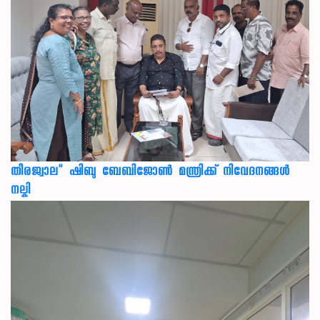
തീരജ്വാല" ഷിബു ബേബിജോൺ മന്ത്രിക്ക് നിവേദനങ്ങള്‍
നല്കി