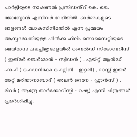
പാർട്ടിയുടെ നാഷണൽ പ്രസിഡൻ്റ് കെ. ജെ.
ജോസ്മോൻ എന്നിവർ വേദിയിൽ. ഓർമ്മകളുടെ
ഓളങ്ങൾ ലോകസിനിമയിൽ എന്ന പ്രമേയം
ആസ്പദമാക്കിയുള്ള ഫിൽക്ക ഫിലിം സൊസൈറ്റിയുടെ
മെയ്മാസ ചലച്ചിത്രമേളയിൽ വൈൽഡ് സ്ട്രോബറീസ്
( ഇങ്മർ ബെർഗ്മാൻ - സ്വീഡൻ ) , എയ്റ്റ് ആൻഡ്
ഹാഫ് ( ഫെഡറികോ ഫെല്ലിനി - ഇറ്റലി) , ലാസ്റ്റ് ഇയർ
അറ്റ് മരിയാനാബാദ് ( അലൻ റെനേ - ഫ്രാൻസ് ) ,
മിറർ ( ആന്ദ്രേ താർക്കോവ്സ്കി - റഷ്യ) എന്നീ ചിത്രങ്ങൾ
പ്രദർശിപ്പിച്ചു.