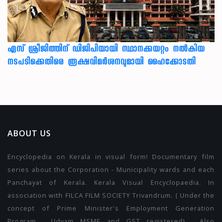
എസ് ശ്രീജിത്തിന് ഡിജിപിയായി സ്ഥാനക്കയറ്റം നൽകിയ
നടപടിക്കെതിരെ രൂക്ഷവിമർശനവുമായി ഹൈക്കോടതി
ABOUT US
Encyclopedia on Kerala in visual form! Documentary film
series about the Corporation - Municipality wards and each
Panchayat of Kerala. Kerala Visual Encyclopaedia. In
association with FILCA FILM SOCIETY Trivandrum. ( Under the
concept of Prime Minister's Employment Generation
Program . Udyam MSME and GST registered) . Also